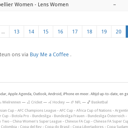
ellier Women - Lens Women
–
...
13
14
15
16
17
18
19
20
teun ons via
Buy Me a Coffee
.
ndar, Apple Agenda, Outlook, Android, iPhone en meer. Altijd up-to-date, en g
 Wielrennen
—
🏏 Cricket
—
🏑 Hockey
—
🏈 NFL
—
🏀 Basketbal
sian Cup
-
AFC Champions League
-
AFC Cup
-
Africa Cup of Nations
-
Argenti
r Cup
-
Botola Pro
-
Bundesliga
-
Bundesliga Frauen
-
Bundesliga Österreich
-
e Two
-
China Women's Super League
-
Chinese FA Cup
-
Chinese FA Super Cu
 Colombia
-
Copa del Rey
-
Copa do Brasil
-
Copa Libertadores
-
Copa Sudam