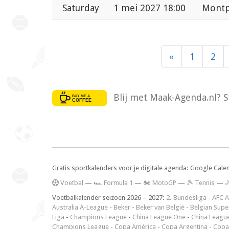
Saturday
1 mei 2027 18:00
Montp
«
1
2
Blij met Maak-Agenda.nl? S
Gratis sportkalenders voor je digitale agenda: Google Cale
V
oetbal
—
🏎️ Formula 1
—
🏍 MotoGP
—
🎾 Tennis
—

Voetbalkalender seizoen 2026 – 2027:
2. Bundesliga
-
AFC A
Australia A-League
-
Beker
-
Beker van België
-
Belgian Supe
Liga
-
Champions League
-
China League One
-
China Leagu
Champions League
-
Copa América
-
Copa Argentina
-
Copa