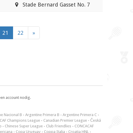
Stade Bernard Gasset No. 7
21
22
»
een account nodig.
ne Nacional B
-
Argentine Primera B
-
Argentine Primera C
-
CAF Champions League
-
Canadian Premier League
-
Česká
p
-
Chinese Super League
-
Club Friendlies
-
CONCACAF
ericana
-
Copa Uruguay
-
Coppa Italia
-
Croatia HNL
-