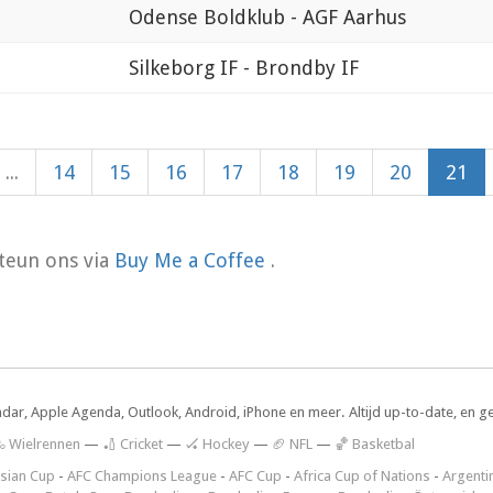
Odense Boldklub - AGF Aarhus
Silkeborg IF - Brondby IF
...
14
15
16
17
18
19
20
21
teun ons via
Buy Me a Coffee
.
ndar, Apple Agenda, Outlook, Android, iPhone en meer. Altijd up-to-date, en g
 Wielrennen
—
🏏 Cricket
—
🏑 Hockey
—
🏈 NFL
—
🏀 Basketbal
sian Cup
-
AFC Champions League
-
AFC Cup
-
Africa Cup of Nations
-
Argenti