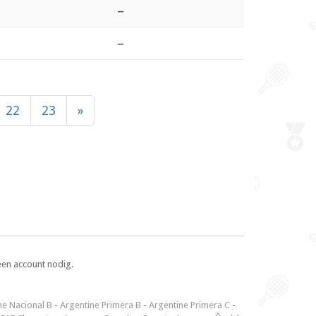
–
–
22
23
»
een account nodig.
ne Nacional B
-
Argentine Primera B
-
Argentine Primera C
-