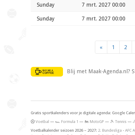
Sunday
7 mrt. 2027 00:00
Sunday
7 mrt. 2027 00:00
«
1
2
Blij met Maak-Agenda.nl? S
Gratis sportkalenders voor je digitale agenda: Google Cale
V
oetbal
—
🏎️ Formula 1
—
🏍 MotoGP
—
🎾 Tennis
—

Voetbalkalender seizoen 2026 – 2027:
2. Bundesliga
-
AFC A