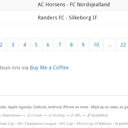
AC Horsens - FC Nordsjealland
Randers FC - Silkeborg IF
2
3
4
5
6
7
8
9
10
...
22
teun ons via
Buy Me a Coffee
.
ndar, Apple Agenda, Outlook, Android, iPhone en meer. Altijd up-to-date, en g
 Wielrennen
—
🏏 Cricket
—
🏑 Hockey
—
🏈 NFL
—
🏀 Basketbal
sian Cup
-
AFC Champions League
-
AFC Cup
-
Africa Cup of Nations
-
Argenti