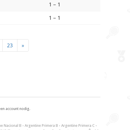
1 – 1
1 – 1
23
»
een account nodig.
ne Nacional B
-
Argentine Primera B
-
Argentine Primera C
-