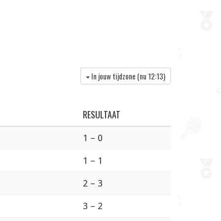
In jouw tijdzone (nu
12:13
)
RESULTAAT
1 – 0
1 – 1
2 – 3
3 – 2