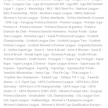
Two
-
Leagues Cup
-
Liga de Expansión MX
-
Liga MX
-
Liga MX Femenil
-
Ligue 1
-
Ligue 2
-
Meistriliiga
-
MLS
-
MLS Next Pro
-
Nations League
-
NIFL Premiership
-
NISA
-
Northern Super League
-
NWSL National
Women's Soccer League
-
Oefen-interlands
-
Oefen-interlands Vrouwen
-
ÖFB-Cup
-
Paraguay Primera División
-
Premier League
-
Premjer-Liga
-
Primera A
-
Primera Division
-
Primera Division Argentina
-
Primera
División de Chile
-
Primera División Femenina
-
Puchar Polski
-
Qatar
Stars League
-
Romania Liga I
-
Saudi Professional League
-
Scottish
Championship
-
Scottish League One
-
Scottish League Two
-
Scottish
Premier League
-
Scottish Women's Premier League
-
Segunda División
A
-
Serbia SuperLiga
-
Serie A
-
Serie A Brazil
-
Serie A Women
-
Serie B
-
Serie B Brazil
-
Slovak Super Liga
-
Slovenia PrvaLiga
-
South African
Premier Division
-
South Korea - K League 1
-
Super Cup Portugal
-
Süper
Kupa
-
Super League 2 Greece
-
Super League Greece
-
Supercopa de
Espana
-
Superleague
-
Superlig
-
Superliga
-
Superpuchar Polski
-
Swedish Allsvenskan
-
Swiss Cup
-
Thai FA Cup
-
Thai League 1
-
Trophée des Champions
-
Turkish Cup
-
Türkiye TFF 1. Lig
-
Tweede
divisie
-
U.S. Open Cup
-
UEFA Conference League
-
UEFA Euro 2024
Germany
-
UEFA Euro U19 Championship
-
UEFA Super Cup
-
UEFA
Under 21
-
UEFA Women's EURO 2025
-
Ukraine Premjer Liha
-
Uruguay
Primera División
-
Úrvalsdeild
-
USL Championship
-
USL League One
-
USL Super League
-
Veikkausliiga
-
Women's Champions League
-
Women's Nations League
-
Women's World Cup Qualification Europe
-