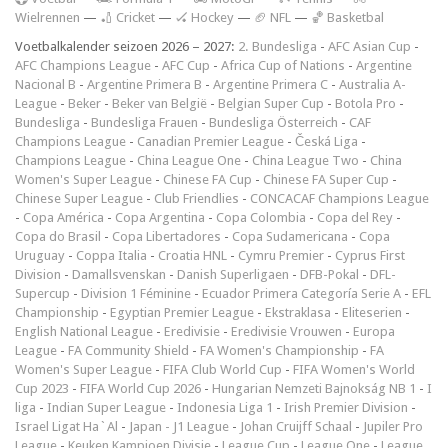
Wielrennen
—
🏏 Cricket
—
🏑 Hockey
—
🏈 NFL
—
🏀 Basketbal
Voetbalkalender seizoen 2026 – 2027:
2. Bundesliga
-
AFC Asian Cup
-
AFC Champions League
-
AFC Cup
-
Africa Cup of Nations
-
Argentine
Nacional B
-
Argentine Primera B
-
Argentine Primera C
-
Australia A-
League
-
Beker
-
Beker van België
-
Belgian Super Cup
-
Botola Pro
-
Bundesliga
-
Bundesliga Frauen
-
Bundesliga Österreich
-
CAF
Champions League
-
Canadian Premier League
-
Česká Liga
-
Champions League
-
China League One
-
China League Two
-
China
Women's Super League
-
Chinese FA Cup
-
Chinese FA Super Cup
-
Chinese Super League
-
Club Friendlies
-
CONCACAF Champions League
-
Copa América
-
Copa Argentina
-
Copa Colombia
-
Copa del Rey
-
Copa do Brasil
-
Copa Libertadores
-
Copa Sudamericana
-
Copa
Uruguay
-
Coppa Italia
-
Croatia HNL
-
Cymru Premier
-
Cyprus First
Division
-
Damallsvenskan
-
Danish Superligaen
-
DFB-Pokal
-
DFL-
Supercup
-
Division 1 Féminine
-
Ecuador Primera Categoría Serie A
-
EFL
Championship
-
Egyptian Premier League
-
Ekstraklasa
-
Eliteserien
-
English National League
-
Eredivisie
-
Eredivisie Vrouwen
-
Europa
League
-
FA Community Shield
-
FA Women's Championship
-
FA
Women's Super League
-
FIFA Club World Cup
-
FIFA Women's World
Cup 2023
-
FIFA World Cup 2026
-
Hungarian Nemzeti Bajnokság NB 1
-
I
liga
-
Indian Super League
-
Indonesia Liga 1
-
Irish Premier Division
-
Israel Ligat Ha`Al
-
Japan - J1 League
-
Johan Cruijff Schaal
-
Jupiler Pro
League
-
Keuken Kampioen Divisie
-
League Cup
-
League One
-
League