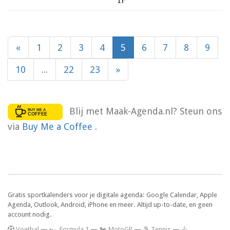
«
1
2
3
4
5
6
7
8
9
10
...
22
23
»
Blij met Maak-Agenda.nl? Steun ons
via
Buy Me a Coffee
.
Gratis sportkalenders voor je digitale agenda: Google Calendar, Apple
Agenda, Outlook, Android, iPhone en meer. Altijd up-to-date, en geen
account nodig.
V
oetbal
—
🏎️ Formula 1
—
🏍 MotoGP
—
🎾 Tennis
—
🚴