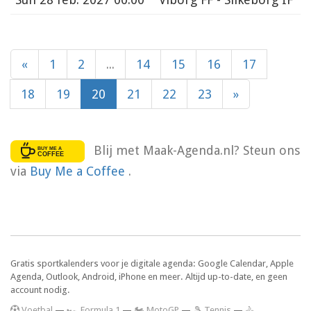
«
1
2
...
14
15
16
17
18
19
20
21
22
23
»
Blij met Maak-Agenda.nl? Steun ons
via
Buy Me a Coffee
.
Gratis sportkalenders voor je digitale agenda: Google Calendar, Apple
Agenda, Outlook, Android, iPhone en meer. Altijd up-to-date, en geen
account nodig.
V
oetbal
—
🏎️ Formula 1
—
🏍 MotoGP
—
🎾 Tennis
—
🚴