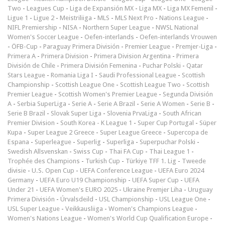
Two
-
Leagues Cup
-
Liga de Expansión MX
-
Liga MX
-
Liga MX Femenil
-
Ligue 1
-
Ligue 2
-
Meistriliiga
-
MLS
-
MLS Next Pro
-
Nations League
-
NIFL Premiership
-
NISA
-
Northern Super League
-
NWSL National
Women's Soccer League
-
Oefen-interlands
-
Oefen-interlands Vrouwen
-
ÖFB-Cup
-
Paraguay Primera División
-
Premier League
-
Premjer-Liga
-
Primera A
-
Primera Division
-
Primera Division Argentina
-
Primera
División de Chile
-
Primera División Femenina
-
Puchar Polski
-
Qatar
Stars League
-
Romania Liga I
-
Saudi Professional League
-
Scottish
Championship
-
Scottish League One
-
Scottish League Two
-
Scottish
Premier League
-
Scottish Women's Premier League
-
Segunda División
A
-
Serbia SuperLiga
-
Serie A
-
Serie A Brazil
-
Serie A Women
-
Serie B
-
Serie B Brazil
-
Slovak Super Liga
-
Slovenia PrvaLiga
-
South African
Premier Division
-
South Korea - K League 1
-
Super Cup Portugal
-
Süper
Kupa
-
Super League 2 Greece
-
Super League Greece
-
Supercopa de
Espana
-
Superleague
-
Superlig
-
Superliga
-
Superpuchar Polski
-
Swedish Allsvenskan
-
Swiss Cup
-
Thai FA Cup
-
Thai League 1
-
Trophée des Champions
-
Turkish Cup
-
Türkiye TFF 1. Lig
-
Tweede
divisie
-
U.S. Open Cup
-
UEFA Conference League
-
UEFA Euro 2024
Germany
-
UEFA Euro U19 Championship
-
UEFA Super Cup
-
UEFA
Under 21
-
UEFA Women's EURO 2025
-
Ukraine Premjer Liha
-
Uruguay
Primera División
-
Úrvalsdeild
-
USL Championship
-
USL League One
-
USL Super League
-
Veikkausliiga
-
Women's Champions League
-
Women's Nations League
-
Women's World Cup Qualification Europe
-