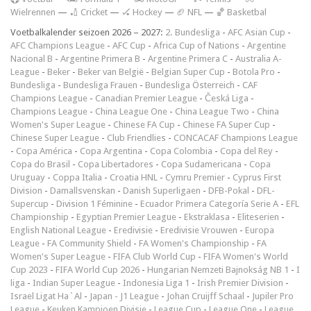
Wielrennen
—
🏏 Cricket
—
🏑 Hockey
—
🏈 NFL
—
🏀 Basketbal
Voetbalkalender seizoen 2026 – 2027:
2. Bundesliga
-
AFC Asian Cup
-
AFC Champions League
-
AFC Cup
-
Africa Cup of Nations
-
Argentine
Nacional B
-
Argentine Primera B
-
Argentine Primera C
-
Australia A-
League
-
Beker
-
Beker van België
-
Belgian Super Cup
-
Botola Pro
-
Bundesliga
-
Bundesliga Frauen
-
Bundesliga Österreich
-
CAF
Champions League
-
Canadian Premier League
-
Česká Liga
-
Champions League
-
China League One
-
China League Two
-
China
Women's Super League
-
Chinese FA Cup
-
Chinese FA Super Cup
-
Chinese Super League
-
Club Friendlies
-
CONCACAF Champions League
-
Copa América
-
Copa Argentina
-
Copa Colombia
-
Copa del Rey
-
Copa do Brasil
-
Copa Libertadores
-
Copa Sudamericana
-
Copa
Uruguay
-
Coppa Italia
-
Croatia HNL
-
Cymru Premier
-
Cyprus First
Division
-
Damallsvenskan
-
Danish Superligaen
-
DFB-Pokal
-
DFL-
Supercup
-
Division 1 Féminine
-
Ecuador Primera Categoría Serie A
-
EFL
Championship
-
Egyptian Premier League
-
Ekstraklasa
-
Eliteserien
-
English National League
-
Eredivisie
-
Eredivisie Vrouwen
-
Europa
League
-
FA Community Shield
-
FA Women's Championship
-
FA
Women's Super League
-
FIFA Club World Cup
-
FIFA Women's World
Cup 2023
-
FIFA World Cup 2026
-
Hungarian Nemzeti Bajnokság NB 1
-
I
liga
-
Indian Super League
-
Indonesia Liga 1
-
Irish Premier Division
-
Israel Ligat Ha`Al
-
Japan - J1 League
-
Johan Cruijff Schaal
-
Jupiler Pro
League
-
Keuken Kampioen Divisie
-
League Cup
-
League One
-
League