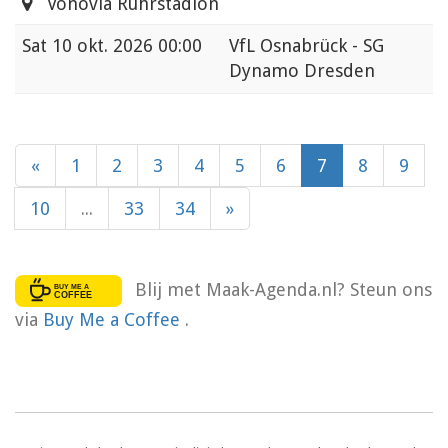
Vonovia Ruhrstadion
Sat
10 okt. 2026 00:00
VfL Osnabrück - SG
Dynamo Dresden
«
1
2
3
4
5
6
7
8
9
10
...
33
34
»
Blij met Maak-Agenda.nl? Steun ons
via
Buy Me a Coffee
.