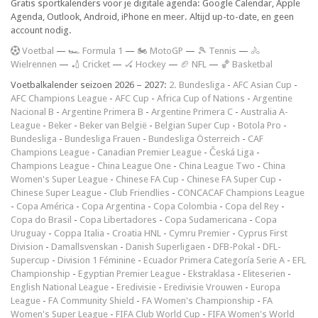
Gratis sportkalenders voor je digitale agenda: Google Calendar, Apple
Agenda, Outlook, Android, iPhone en meer. Altijd up-to-date, en geen
account nodig.
V
oetbal
—
🏎️ Formula 1
—
🏍 MotoGP
—
🎾 Tennis
—
🚴
Wielrennen
—
🏏 Cricket
—
🏑 Hockey
—
🏈 NFL
—
🏀 Basketbal
Voetbalkalender seizoen 2026 – 2027:
2. Bundesliga
-
AFC Asian Cup
-
AFC Champions League
-
AFC Cup
-
Africa Cup of Nations
-
Argentine
Nacional B
-
Argentine Primera B
-
Argentine Primera C
-
Australia A-
League
-
Beker
-
Beker van België
-
Belgian Super Cup
-
Botola Pro
-
Bundesliga
-
Bundesliga Frauen
-
Bundesliga Österreich
-
CAF
Champions League
-
Canadian Premier League
-
Česká Liga
-
Champions League
-
China League One
-
China League Two
-
China
Women's Super League
-
Chinese FA Cup
-
Chinese FA Super Cup
-
Chinese Super League
-
Club Friendlies
-
CONCACAF Champions League
-
Copa América
-
Copa Argentina
-
Copa Colombia
-
Copa del Rey
-
Copa do Brasil
-
Copa Libertadores
-
Copa Sudamericana
-
Copa
Uruguay
-
Coppa Italia
-
Croatia HNL
-
Cymru Premier
-
Cyprus First
Division
-
Damallsvenskan
-
Danish Superligaen
-
DFB-Pokal
-
DFL-
Supercup
-
Division 1 Féminine
-
Ecuador Primera Categoría Serie A
-
EFL
Championship
-
Egyptian Premier League
-
Ekstraklasa
-
Eliteserien
-
English National League
-
Eredivisie
-
Eredivisie Vrouwen
-
Europa
League
-
FA Community Shield
-
FA Women's Championship
-
FA
Women's Super League
-
FIFA Club World Cup
-
FIFA Women's World