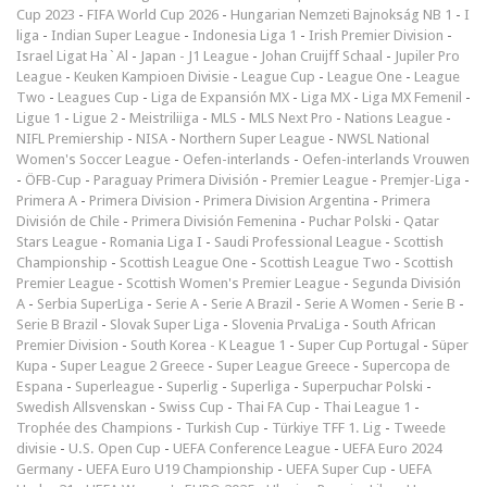
Cup 2023
-
FIFA World Cup 2026
-
Hungarian Nemzeti Bajnokság NB 1
-
I
liga
-
Indian Super League
-
Indonesia Liga 1
-
Irish Premier Division
-
Israel Ligat Ha`Al
-
Japan - J1 League
-
Johan Cruijff Schaal
-
Jupiler Pro
League
-
Keuken Kampioen Divisie
-
League Cup
-
League One
-
League
Two
-
Leagues Cup
-
Liga de Expansión MX
-
Liga MX
-
Liga MX Femenil
-
Ligue 1
-
Ligue 2
-
Meistriliiga
-
MLS
-
MLS Next Pro
-
Nations League
-
NIFL Premiership
-
NISA
-
Northern Super League
-
NWSL National
Women's Soccer League
-
Oefen-interlands
-
Oefen-interlands Vrouwen
-
ÖFB-Cup
-
Paraguay Primera División
-
Premier League
-
Premjer-Liga
-
Primera A
-
Primera Division
-
Primera Division Argentina
-
Primera
División de Chile
-
Primera División Femenina
-
Puchar Polski
-
Qatar
Stars League
-
Romania Liga I
-
Saudi Professional League
-
Scottish
Championship
-
Scottish League One
-
Scottish League Two
-
Scottish
Premier League
-
Scottish Women's Premier League
-
Segunda División
A
-
Serbia SuperLiga
-
Serie A
-
Serie A Brazil
-
Serie A Women
-
Serie B
-
Serie B Brazil
-
Slovak Super Liga
-
Slovenia PrvaLiga
-
South African
Premier Division
-
South Korea - K League 1
-
Super Cup Portugal
-
Süper
Kupa
-
Super League 2 Greece
-
Super League Greece
-
Supercopa de
Espana
-
Superleague
-
Superlig
-
Superliga
-
Superpuchar Polski
-
Swedish Allsvenskan
-
Swiss Cup
-
Thai FA Cup
-
Thai League 1
-
Trophée des Champions
-
Turkish Cup
-
Türkiye TFF 1. Lig
-
Tweede
divisie
-
U.S. Open Cup
-
UEFA Conference League
-
UEFA Euro 2024
Germany
-
UEFA Euro U19 Championship
-
UEFA Super Cup
-
UEFA