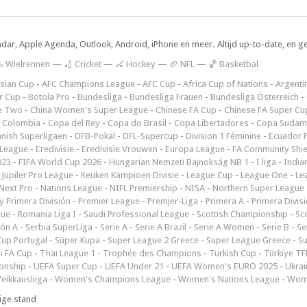
ndar, Apple Agenda, Outlook, Android, iPhone en meer. Altijd up-to-date, en g
 Wielrennen
—
🏏 Cricket
—
🏑 Hockey
—
🏈 NFL
—
🏀 Basketbal
sian Cup
-
AFC Champions League
-
AFC Cup
-
Africa Cup of Nations
-
Argenti
r Cup
-
Botola Pro
-
Bundesliga
-
Bundesliga Frauen
-
Bundesliga Österreich
-
e Two
-
China Women's Super League
-
Chinese FA Cup
-
Chinese FA Super Cu
 Colombia
-
Copa del Rey
-
Copa do Brasil
-
Copa Libertadores
-
Copa Sudam
nish Superligaen
-
DFB-Pokal
-
DFL-Supercup
-
Division 1 Féminine
-
Ecuador P
 League
-
Eredivisie
-
Eredivisie Vrouwen
-
Europa League
-
FA Community Shie
023
-
FIFA World Cup 2026
-
Hungarian Nemzeti Bajnokság NB 1
-
I liga
-
India
-
Jupiler Pro League
-
Keuken Kampioen Divisie
-
League Cup
-
League One
-
Le
Next Pro
-
Nations League
-
NIFL Premiership
-
NISA
-
Northern Super League
 Primera División
-
Premier League
-
Premjer-Liga
-
Primera A
-
Primera Divis
gue
-
Romania Liga I
-
Saudi Professional League
-
Scottish Championship
-
Sc
ión A
-
Serbia SuperLiga
-
Serie A
-
Serie A Brazil
-
Serie A Women
-
Serie B
-
Se
Cup Portugal
-
Süper Kupa
-
Super League 2 Greece
-
Super League Greece
-
S
i FA Cup
-
Thai League 1
-
Trophée des Champions
-
Turkish Cup
-
Türkiye TFF
onship
-
UEFA Super Cup
-
UEFA Under 21
-
UEFA Women's EURO 2025
-
Ukrai
eikkausliiga
-
Women's Champions League
-
Women's Nations League
-
Wome
ige stand