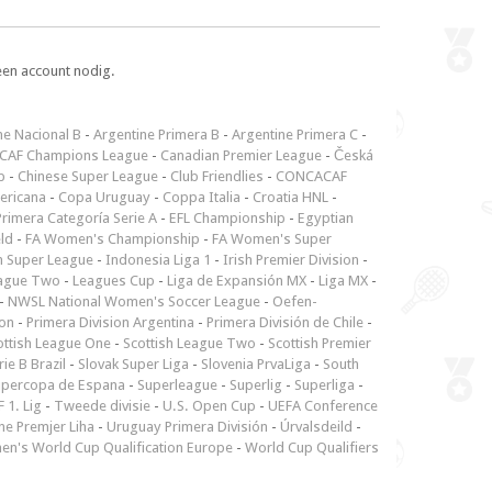
een account nodig.
ne Nacional B
-
Argentine Primera B
-
Argentine Primera C
-
CAF Champions League
-
Canadian Premier League
-
Česká
p
-
Chinese Super League
-
Club Friendlies
-
CONCACAF
ericana
-
Copa Uruguay
-
Coppa Italia
-
Croatia HNL
-
rimera Categoría Serie A
-
EFL Championship
-
Egyptian
ld
-
FA Women's Championship
-
FA Women's Super
n Super League
-
Indonesia Liga 1
-
Irish Premier Division
-
ague Two
-
Leagues Cup
-
Liga de Expansión MX
-
Liga MX
-
-
NWSL National Women's Soccer League
-
Oefen-
ion
-
Primera Division Argentina
-
Primera División de Chile
-
ottish League One
-
Scottish League Two
-
Scottish Premier
rie B Brazil
-
Slovak Super Liga
-
Slovenia PrvaLiga
-
South
upercopa de Espana
-
Superleague
-
Superlig
-
Superliga
-
 1. Lig
-
Tweede divisie
-
U.S. Open Cup
-
UEFA Conference
ne Premjer Liha
-
Uruguay Primera División
-
Úrvalsdeild
-
n's World Cup Qualification Europe
-
World Cup Qualifiers