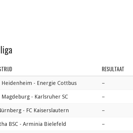
liga
TRIJD
RESULTAAT
C Heidenheim - Energie Cottbus
–
C Magdeburg - Karlsruher SC
–
Nürnberg - FC Kaiserslautern
–
tha BSC - Arminia Bielefeld
–