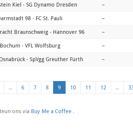
stein Kiel - SG Dynamo Dresden
–
armstadt 98 - FC St. Pauli
–
tracht Braunschweig - Hannover 96
–
 Bochum - VFL Wolfsburg
–
 Osnabrück - SpVgg Greuther Fürth
–
...
6
7
8
9
10
11
12
...
3
teun ons via
Buy Me a Coffee
.