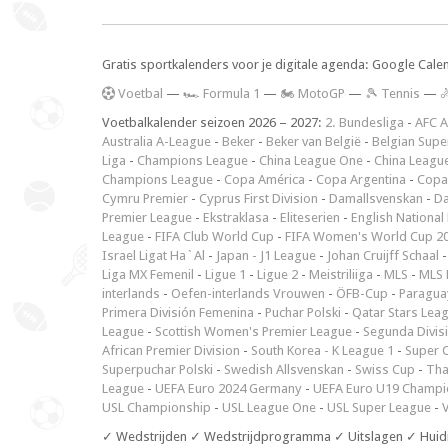
Gratis sportkalenders voor je digitale agenda: Google Cale
V
oetbal
—
🏎️ Formula 1
—
🏍 MotoGP
—
🎾 Tennis
—

Voetbalkalender seizoen 2026 – 2027:
2. Bundesliga
-
AFC A
Australia A-League
-
Beker
-
Beker van België
-
Belgian Supe
Liga
-
Champions League
-
China League One
-
China Leagu
Champions League
-
Copa América
-
Copa Argentina
-
Copa
Cymru Premier
-
Cyprus First Division
-
Damallsvenskan
-
Da
Premier League
-
Ekstraklasa
-
Eliteserien
-
English National
League
-
FIFA Club World Cup
-
FIFA Women's World Cup 2
Israel Ligat Ha`Al
-
Japan - J1 League
-
Johan Cruijff Schaal
Liga MX Femenil
-
Ligue 1
-
Ligue 2
-
Meistriliiga
-
MLS
-
MLS 
interlands
-
Oefen-interlands Vrouwen
-
ÖFB-Cup
-
Paraguay
Primera División Femenina
-
Puchar Polski
-
Qatar Stars Lea
League
-
Scottish Women's Premier League
-
Segunda Divis
African Premier Division
-
South Korea - K League 1
-
Super 
Superpuchar Polski
-
Swedish Allsvenskan
-
Swiss Cup
-
Tha
League
-
UEFA Euro 2024 Germany
-
UEFA Euro U19 Champi
USL Championship
-
USL League One
-
USL Super League
-
V
✓ Wedstrijden ✓ Wedstrijdprogramma ✓ Uitslagen ✓ Huid