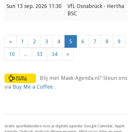
Sun
13 sep. 2026 11:30
VfL Osnabrück - Hertha
BSC
«
1
2
3
4
5
6
7
8
9
10
...
33
34
»
Blij met Maak-Agenda.nl? Steun ons
via
Buy Me a Coffee
.
Gratis sportkalenders voor je digitale agenda: Google Calendar, Apple
Agenda, Outlook, Android, iPhone en meer. Altijd up-to-date, en geen