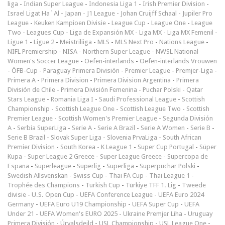
liga
-
Indian Super League
-
Indonesia Liga 1
-
Irish Premier Division
-
Israel Ligat Ha`Al
-
Japan - J1 League
-
Johan Cruijff Schaal
-
Jupiler Pro
League
-
Keuken Kampioen Divisie
-
League Cup
-
League One
-
League
Two
-
Leagues Cup
-
Liga de Expansión MX
-
Liga MX
-
Liga MX Femenil
-
Ligue 1
-
Ligue 2
-
Meistriliiga
-
MLS
-
MLS Next Pro
-
Nations League
-
NIFL Premiership
-
NISA
-
Northern Super League
-
NWSL National
Women's Soccer League
-
Oefen-interlands
-
Oefen-interlands Vrouwen
-
ÖFB-Cup
-
Paraguay Primera División
-
Premier League
-
Premjer-Liga
-
Primera A
-
Primera Division
-
Primera Division Argentina
-
Primera
División de Chile
-
Primera División Femenina
-
Puchar Polski
-
Qatar
Stars League
-
Romania Liga I
-
Saudi Professional League
-
Scottish
Championship
-
Scottish League One
-
Scottish League Two
-
Scottish
Premier League
-
Scottish Women's Premier League
-
Segunda División
A
-
Serbia SuperLiga
-
Serie A
-
Serie A Brazil
-
Serie A Women
-
Serie B
-
Serie B Brazil
-
Slovak Super Liga
-
Slovenia PrvaLiga
-
South African
Premier Division
-
South Korea - K League 1
-
Super Cup Portugal
-
Süper
Kupa
-
Super League 2 Greece
-
Super League Greece
-
Supercopa de
Espana
-
Superleague
-
Superlig
-
Superliga
-
Superpuchar Polski
-
Swedish Allsvenskan
-
Swiss Cup
-
Thai FA Cup
-
Thai League 1
-
Trophée des Champions
-
Turkish Cup
-
Türkiye TFF 1. Lig
-
Tweede
divisie
-
U.S. Open Cup
-
UEFA Conference League
-
UEFA Euro 2024
Germany
-
UEFA Euro U19 Championship
-
UEFA Super Cup
-
UEFA
Under 21
-
UEFA Women's EURO 2025
-
Ukraine Premjer Liha
-
Uruguay
Primera División
-
Úrvalsdeild
-
USL Championship
-
USL League One
-