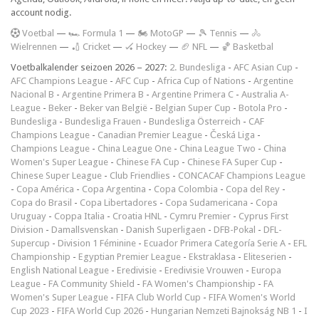
account nodig.
V
oetbal
—
🏎️ Formula 1
—
🏍 MotoGP
—
🎾 Tennis
—
🚴
Wielrennen
—
🏏 Cricket
—
🏑 Hockey
—
🏈 NFL
—
🏀 Basketbal
Voetbalkalender seizoen 2026 – 2027:
2. Bundesliga
-
AFC Asian Cup
-
AFC Champions League
-
AFC Cup
-
Africa Cup of Nations
-
Argentine
Nacional B
-
Argentine Primera B
-
Argentine Primera C
-
Australia A-
League
-
Beker
-
Beker van België
-
Belgian Super Cup
-
Botola Pro
-
Bundesliga
-
Bundesliga Frauen
-
Bundesliga Österreich
-
CAF
Champions League
-
Canadian Premier League
-
Česká Liga
-
Champions League
-
China League One
-
China League Two
-
China
Women's Super League
-
Chinese FA Cup
-
Chinese FA Super Cup
-
Chinese Super League
-
Club Friendlies
-
CONCACAF Champions League
-
Copa América
-
Copa Argentina
-
Copa Colombia
-
Copa del Rey
-
Copa do Brasil
-
Copa Libertadores
-
Copa Sudamericana
-
Copa
Uruguay
-
Coppa Italia
-
Croatia HNL
-
Cymru Premier
-
Cyprus First
Division
-
Damallsvenskan
-
Danish Superligaen
-
DFB-Pokal
-
DFL-
Supercup
-
Division 1 Féminine
-
Ecuador Primera Categoría Serie A
-
EFL
Championship
-
Egyptian Premier League
-
Ekstraklasa
-
Eliteserien
-
English National League
-
Eredivisie
-
Eredivisie Vrouwen
-
Europa
League
-
FA Community Shield
-
FA Women's Championship
-
FA
Women's Super League
-
FIFA Club World Cup
-
FIFA Women's World
Cup 2023
-
FIFA World Cup 2026
-
Hungarian Nemzeti Bajnokság NB 1
-
I