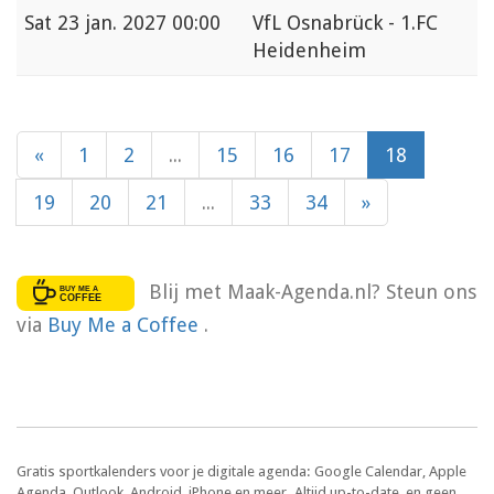
Sat
23 jan. 2027 00:00
VfL Osnabrück - 1.FC
Heidenheim
«
1
2
...
15
16
17
18
19
20
21
...
33
34
»
Blij met Maak-Agenda.nl? Steun ons
via
Buy Me a Coffee
.
Gratis sportkalenders voor je digitale agenda: Google Calendar, Apple
Agenda, Outlook, Android, iPhone en meer. Altijd up-to-date, en geen