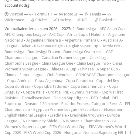
account nodig.
V
oetbal
—
🏎️ Formula 1
—
🏍 MotoGP
—
🎾 Tennis
—
🚴
Wielrennen
—
🏏 Cricket
—
🏑 Hockey
—
🏈 NFL
—
🏀 Basketbal
Voetbalkalender seizoen 2026 – 2027:
2. Bundesliga
-
AFC Asian Cup
-
AFC Champions League
-
AFC Cup
-
Africa Cup of Nations
-
Argentine
Nacional B
-
Argentine Primera B
-
Argentine Primera C
-
Australia A-
League
-
Beker
-
Beker van België
-
Belgian Super Cup
-
Botola Pro
-
Bundesliga
-
Bundesliga Frauen
-
Bundesliga Österreich
-
CAF
Champions League
-
Canadian Premier League
-
Česká Liga
-
Champions League
-
China League One
-
China League Two
-
China
Women's Super League
-
Chinese FA Cup
-
Chinese FA Super Cup
-
Chinese Super League
-
Club Friendlies
-
CONCACAF Champions League
-
Copa América
-
Copa Argentina
-
Copa Colombia
-
Copa del Rey
-
Copa do Brasil
-
Copa Libertadores
-
Copa Sudamericana
-
Copa
Uruguay
-
Coppa Italia
-
Croatia HNL
-
Cymru Premier
-
Cyprus First
Division
-
Damallsvenskan
-
Danish Superligaen
-
DFB-Pokal
-
DFL-
Supercup
-
Division 1 Féminine
-
Ecuador Primera Categoría Serie A
-
EFL
Championship
-
Egyptian Premier League
-
Ekstraklasa
-
Eliteserien
-
English National League
-
Eredivisie
-
Eredivisie Vrouwen
-
Europa
League
-
FA Community Shield
-
FA Women's Championship
-
FA
Women's Super League
-
FIFA Club World Cup
-
FIFA Women's World
Cup 2023
-
FIFA World Cup 2026
-
Hungarian Nemzeti Bajnokság NB 1
-
I