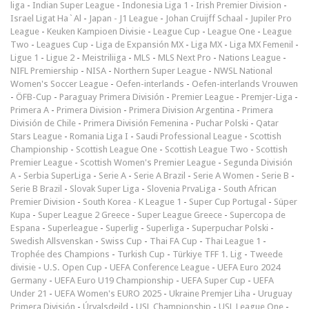
liga
-
Indian Super League
-
Indonesia Liga 1
-
Irish Premier Division
-
Israel Ligat Ha`Al
-
Japan - J1 League
-
Johan Cruijff Schaal
-
Jupiler Pro
League
-
Keuken Kampioen Divisie
-
League Cup
-
League One
-
League
Two
-
Leagues Cup
-
Liga de Expansión MX
-
Liga MX
-
Liga MX Femenil
-
Ligue 1
-
Ligue 2
-
Meistriliiga
-
MLS
-
MLS Next Pro
-
Nations League
-
NIFL Premiership
-
NISA
-
Northern Super League
-
NWSL National
Women's Soccer League
-
Oefen-interlands
-
Oefen-interlands Vrouwen
-
ÖFB-Cup
-
Paraguay Primera División
-
Premier League
-
Premjer-Liga
-
Primera A
-
Primera Division
-
Primera Division Argentina
-
Primera
División de Chile
-
Primera División Femenina
-
Puchar Polski
-
Qatar
Stars League
-
Romania Liga I
-
Saudi Professional League
-
Scottish
Championship
-
Scottish League One
-
Scottish League Two
-
Scottish
Premier League
-
Scottish Women's Premier League
-
Segunda División
A
-
Serbia SuperLiga
-
Serie A
-
Serie A Brazil
-
Serie A Women
-
Serie B
-
Serie B Brazil
-
Slovak Super Liga
-
Slovenia PrvaLiga
-
South African
Premier Division
-
South Korea - K League 1
-
Super Cup Portugal
-
Süper
Kupa
-
Super League 2 Greece
-
Super League Greece
-
Supercopa de
Espana
-
Superleague
-
Superlig
-
Superliga
-
Superpuchar Polski
-
Swedish Allsvenskan
-
Swiss Cup
-
Thai FA Cup
-
Thai League 1
-
Trophée des Champions
-
Turkish Cup
-
Türkiye TFF 1. Lig
-
Tweede
divisie
-
U.S. Open Cup
-
UEFA Conference League
-
UEFA Euro 2024
Germany
-
UEFA Euro U19 Championship
-
UEFA Super Cup
-
UEFA
Under 21
-
UEFA Women's EURO 2025
-
Ukraine Premjer Liha
-
Uruguay
Primera División
-
Úrvalsdeild
-
USL Championship
-
USL League One
-