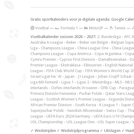
Gratis sportkalenders voor je digitale agenda: Google Cale
V
oetbal
—
🏎️ Formula 1
—
🏍 MotoGP
—
🎾 Tennis
—

Voetbalkalender seizoen 2026 – 2027:
2. Bundesliga
-
AFC A
Australia A-League
-
Beker
-
Beker van België
-
Belgian Supe
Liga
-
Champions League
-
China League One
-
China Leagu
Champions League
-
Copa América
-
Copa Argentina
-
Copa
Cymru Premier
-
Cyprus First Division
-
Damallsvenskan
-
Da
Premier League
-
Ekstraklasa
-
Eliteserien
-
English National
League
-
FIFA Club World Cup
-
FIFA Women's World Cup 2
Israel Ligat Ha`Al
-
Japan - J1 League
-
Johan Cruijff Schaal
Liga MX Femenil
-
Ligue 1
-
Ligue 2
-
Meistriliiga
-
MLS
-
MLS 
interlands
-
Oefen-interlands Vrouwen
-
ÖFB-Cup
-
Paraguay
Primera División Femenina
-
Puchar Polski
-
Qatar Stars Lea
League
-
Scottish Women's Premier League
-
Segunda Divis
African Premier Division
-
South Korea - K League 1
-
Super 
Superpuchar Polski
-
Swedish Allsvenskan
-
Swiss Cup
-
Tha
League
-
UEFA Euro 2024 Germany
-
UEFA Euro U19 Champi
USL Championship
-
USL League One
-
USL Super League
-
V
✓ Wedstrijden ✓ Wedstrijdprogramma ✓ Uitslagen ✓ Huid