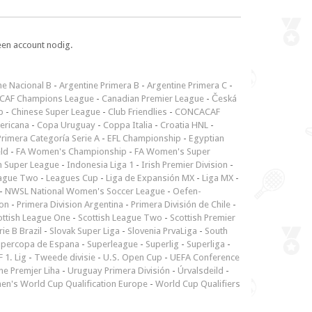
een account nodig.
ne Nacional B
-
Argentine Primera B
-
Argentine Primera C
-
CAF Champions League
-
Canadian Premier League
-
Česká
p
-
Chinese Super League
-
Club Friendlies
-
CONCACAF
ericana
-
Copa Uruguay
-
Coppa Italia
-
Croatia HNL
-
rimera Categoría Serie A
-
EFL Championship
-
Egyptian
ld
-
FA Women's Championship
-
FA Women's Super
n Super League
-
Indonesia Liga 1
-
Irish Premier Division
-
ague Two
-
Leagues Cup
-
Liga de Expansión MX
-
Liga MX
-
-
NWSL National Women's Soccer League
-
Oefen-
ion
-
Primera Division Argentina
-
Primera División de Chile
-
ottish League One
-
Scottish League Two
-
Scottish Premier
rie B Brazil
-
Slovak Super Liga
-
Slovenia PrvaLiga
-
South
upercopa de Espana
-
Superleague
-
Superlig
-
Superliga
-
 1. Lig
-
Tweede divisie
-
U.S. Open Cup
-
UEFA Conference
ne Premjer Liha
-
Uruguay Primera División
-
Úrvalsdeild
-
n's World Cup Qualification Europe
-
World Cup Qualifiers