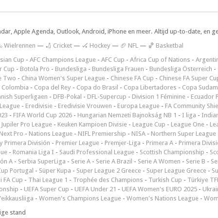
ndar, Apple Agenda, Outlook, Android, iPhone en meer. Altijd up-to-date, en g
 Wielrennen
—
🏏 Cricket
—
🏑 Hockey
—
🏈 NFL
—
🏀 Basketbal
sian Cup
-
AFC Champions League
-
AFC Cup
-
Africa Cup of Nations
-
Argenti
r Cup
-
Botola Pro
-
Bundesliga
-
Bundesliga Frauen
-
Bundesliga Österreich
-
e Two
-
China Women's Super League
-
Chinese FA Cup
-
Chinese FA Super Cu
 Colombia
-
Copa del Rey
-
Copa do Brasil
-
Copa Libertadores
-
Copa Sudam
nish Superligaen
-
DFB-Pokal
-
DFL-Supercup
-
Division 1 Féminine
-
Ecuador P
 League
-
Eredivisie
-
Eredivisie Vrouwen
-
Europa League
-
FA Community Shie
023
-
FIFA World Cup 2026
-
Hungarian Nemzeti Bajnokság NB 1
-
I liga
-
India
-
Jupiler Pro League
-
Keuken Kampioen Divisie
-
League Cup
-
League One
-
Le
Next Pro
-
Nations League
-
NIFL Premiership
-
NISA
-
Northern Super League
 Primera División
-
Premier League
-
Premjer-Liga
-
Primera A
-
Primera Divis
gue
-
Romania Liga I
-
Saudi Professional League
-
Scottish Championship
-
Sc
ión A
-
Serbia SuperLiga
-
Serie A
-
Serie A Brazil
-
Serie A Women
-
Serie B
-
Se
Cup Portugal
-
Süper Kupa
-
Super League 2 Greece
-
Super League Greece
-
S
i FA Cup
-
Thai League 1
-
Trophée des Champions
-
Turkish Cup
-
Türkiye TFF
onship
-
UEFA Super Cup
-
UEFA Under 21
-
UEFA Women's EURO 2025
-
Ukrai
eikkausliiga
-
Women's Champions League
-
Women's Nations League
-
Wome
ige stand