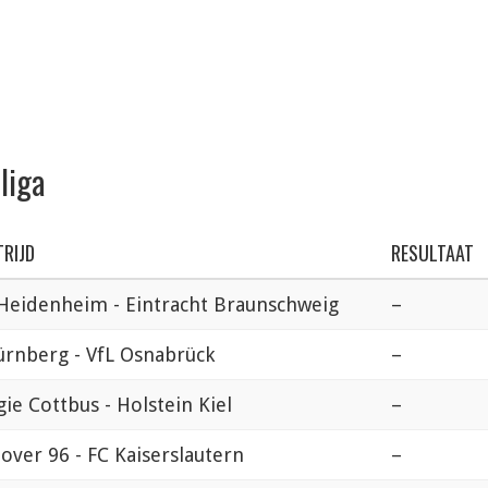
liga
RIJD
RESULTAAT
 Heidenheim - Eintracht Braunschweig
–
ürnberg - VfL Osnabrück
–
ie Cottbus - Holstein Kiel
–
over 96 - FC Kaiserslautern
–