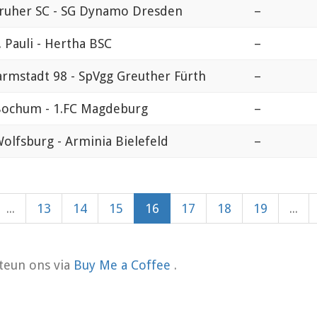
sruher SC - SG Dynamo Dresden
–
. Pauli - Hertha BSC
–
armstadt 98 - SpVgg Greuther Fürth
–
Bochum - 1.FC Magdeburg
–
olfsburg - Arminia Bielefeld
–
...
13
14
15
16
17
18
19
...
teun ons via
Buy Me a Coffee
.