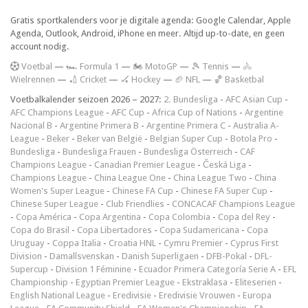
Gratis sportkalenders voor je digitale agenda: Google Calendar, Apple
Agenda, Outlook, Android, iPhone en meer. Altijd up-to-date, en geen
account nodig.
V
oetbal
—
🏎️ Formula 1
—
🏍 MotoGP
—
🎾 Tennis
—
🚴
Wielrennen
—
🏏 Cricket
—
🏑 Hockey
—
🏈 NFL
—
🏀 Basketbal
Voetbalkalender seizoen 2026 – 2027:
2. Bundesliga
-
AFC Asian Cup
-
AFC Champions League
-
AFC Cup
-
Africa Cup of Nations
-
Argentine
Nacional B
-
Argentine Primera B
-
Argentine Primera C
-
Australia A-
League
-
Beker
-
Beker van België
-
Belgian Super Cup
-
Botola Pro
-
Bundesliga
-
Bundesliga Frauen
-
Bundesliga Österreich
-
CAF
Champions League
-
Canadian Premier League
-
Česká Liga
-
Champions League
-
China League One
-
China League Two
-
China
Women's Super League
-
Chinese FA Cup
-
Chinese FA Super Cup
-
Chinese Super League
-
Club Friendlies
-
CONCACAF Champions League
-
Copa América
-
Copa Argentina
-
Copa Colombia
-
Copa del Rey
-
Copa do Brasil
-
Copa Libertadores
-
Copa Sudamericana
-
Copa
Uruguay
-
Coppa Italia
-
Croatia HNL
-
Cymru Premier
-
Cyprus First
Division
-
Damallsvenskan
-
Danish Superligaen
-
DFB-Pokal
-
DFL-
Supercup
-
Division 1 Féminine
-
Ecuador Primera Categoría Serie A
-
EFL
Championship
-
Egyptian Premier League
-
Ekstraklasa
-
Eliteserien
-
English National League
-
Eredivisie
-
Eredivisie Vrouwen
-
Europa