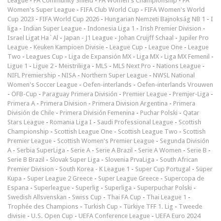
League
-
FA Community Shield
-
FA Women's Championship
-
FA
Women's Super League
-
FIFA Club World Cup
-
FIFA Women's World
Cup 2023
-
FIFA World Cup 2026
-
Hungarian Nemzeti Bajnokság NB 1
-
I
liga
-
Indian Super League
-
Indonesia Liga 1
-
Irish Premier Division
-
Israel Ligat Ha`Al
-
Japan - J1 League
-
Johan Cruijff Schaal
-
Jupiler Pro
League
-
Keuken Kampioen Divisie
-
League Cup
-
League One
-
League
Two
-
Leagues Cup
-
Liga de Expansión MX
-
Liga MX
-
Liga MX Femenil
-
Ligue 1
-
Ligue 2
-
Meistriliiga
-
MLS
-
MLS Next Pro
-
Nations League
-
NIFL Premiership
-
NISA
-
Northern Super League
-
NWSL National
Women's Soccer League
-
Oefen-interlands
-
Oefen-interlands Vrouwen
-
ÖFB-Cup
-
Paraguay Primera División
-
Premier League
-
Premjer-Liga
-
Primera A
-
Primera Division
-
Primera Division Argentina
-
Primera
División de Chile
-
Primera División Femenina
-
Puchar Polski
-
Qatar
Stars League
-
Romania Liga I
-
Saudi Professional League
-
Scottish
Championship
-
Scottish League One
-
Scottish League Two
-
Scottish
Premier League
-
Scottish Women's Premier League
-
Segunda División
A
-
Serbia SuperLiga
-
Serie A
-
Serie A Brazil
-
Serie A Women
-
Serie B
-
Serie B Brazil
-
Slovak Super Liga
-
Slovenia PrvaLiga
-
South African
Premier Division
-
South Korea - K League 1
-
Super Cup Portugal
-
Süper
Kupa
-
Super League 2 Greece
-
Super League Greece
-
Supercopa de
Espana
-
Superleague
-
Superlig
-
Superliga
-
Superpuchar Polski
-
Swedish Allsvenskan
-
Swiss Cup
-
Thai FA Cup
-
Thai League 1
-
Trophée des Champions
-
Turkish Cup
-
Türkiye TFF 1. Lig
-
Tweede
divisie
-
U.S. Open Cup
-
UEFA Conference League
-
UEFA Euro 2024