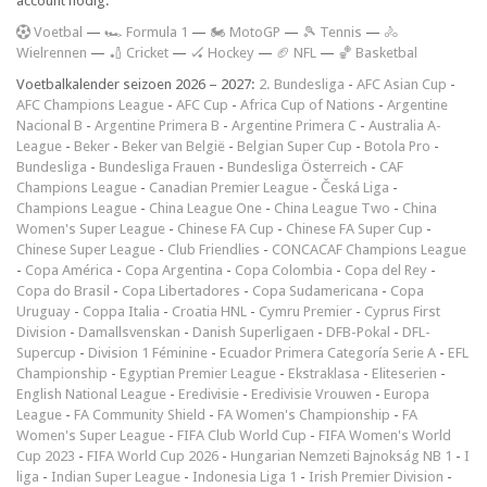
account nodig.
V
oetbal
—
🏎️ Formula 1
—
🏍 MotoGP
—
🎾 Tennis
—
🚴
Wielrennen
—
🏏 Cricket
—
🏑 Hockey
—
🏈 NFL
—
🏀 Basketbal
Voetbalkalender seizoen 2026 – 2027:
2. Bundesliga
-
AFC Asian Cup
-
AFC Champions League
-
AFC Cup
-
Africa Cup of Nations
-
Argentine
Nacional B
-
Argentine Primera B
-
Argentine Primera C
-
Australia A-
League
-
Beker
-
Beker van België
-
Belgian Super Cup
-
Botola Pro
-
Bundesliga
-
Bundesliga Frauen
-
Bundesliga Österreich
-
CAF
Champions League
-
Canadian Premier League
-
Česká Liga
-
Champions League
-
China League One
-
China League Two
-
China
Women's Super League
-
Chinese FA Cup
-
Chinese FA Super Cup
-
Chinese Super League
-
Club Friendlies
-
CONCACAF Champions League
-
Copa América
-
Copa Argentina
-
Copa Colombia
-
Copa del Rey
-
Copa do Brasil
-
Copa Libertadores
-
Copa Sudamericana
-
Copa
Uruguay
-
Coppa Italia
-
Croatia HNL
-
Cymru Premier
-
Cyprus First
Division
-
Damallsvenskan
-
Danish Superligaen
-
DFB-Pokal
-
DFL-
Supercup
-
Division 1 Féminine
-
Ecuador Primera Categoría Serie A
-
EFL
Championship
-
Egyptian Premier League
-
Ekstraklasa
-
Eliteserien
-
English National League
-
Eredivisie
-
Eredivisie Vrouwen
-
Europa
League
-
FA Community Shield
-
FA Women's Championship
-
FA
Women's Super League
-
FIFA Club World Cup
-
FIFA Women's World
Cup 2023
-
FIFA World Cup 2026
-
Hungarian Nemzeti Bajnokság NB 1
-
I
liga
-
Indian Super League
-
Indonesia Liga 1
-
Irish Premier Division
-