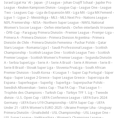
Israel Ligat Ha`Al
-
Japan - J1 League
-
Johan Cruijff Schaal
-
Jupiler Pro
League
-
Keuken Kampioen Divisie
-
League Cup
-
League One
-
League
Two
-
Leagues Cup
-
Liga de Expansión MX
-
Liga MX
-
Liga MX Femenil
-
Ligue 1
-
Ligue 2
-
Meistriliiga
-
MLS
-
MLS Next Pro
-
Nations League
-
NIFL Premiership
-
NISA
-
Northern Super League
-
NWSL National
Women's Soccer League
-
Oefen-interlands
-
Oefen-interlands Vrouwen
-
ÖFB-Cup
-
Paraguay Primera División
-
Premier League
-
Premjer-Liga
-
Primera A
-
Primera Division
-
Primera Division Argentina
-
Primera
División de Chile
-
Primera División Femenina
-
Puchar Polski
-
Qatar
Stars League
-
Romania Liga I
-
Saudi Professional League
-
Scottish
Championship
-
Scottish League One
-
Scottish League Two
-
Scottish
Premier League
-
Scottish Women's Premier League
-
Segunda División
A
-
Serbia SuperLiga
-
Serie A
-
Serie A Brazil
-
Serie A Women
-
Serie B
-
Serie B Brazil
-
Slovak Super Liga
-
Slovenia PrvaLiga
-
South African
Premier Division
-
South Korea - K League 1
-
Super Cup Portugal
-
Süper
Kupa
-
Super League 2 Greece
-
Super League Greece
-
Supercopa de
Espana
-
Superleague
-
Superlig
-
Superliga
-
Superpuchar Polski
-
Swedish Allsvenskan
-
Swiss Cup
-
Thai FA Cup
-
Thai League 1
-
Trophée des Champions
-
Turkish Cup
-
Türkiye TFF 1. Lig
-
Tweede
divisie
-
U.S. Open Cup
-
UEFA Conference League
-
UEFA Euro 2024
Germany
-
UEFA Euro U19 Championship
-
UEFA Super Cup
-
UEFA
Under 21
-
UEFA Women's EURO 2025
-
Ukraine Premjer Liha
-
Uruguay
Primera División
-
Úrvalsdeild
-
USL Championship
-
USL League One
-
USL Super League
-
Veikkausliiga
-
Women's Champions League
-