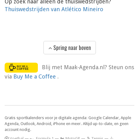
Op zoek naar alleen de thuiswedstrijden?
Thuiswedstrijden van Atlético Mineiro
Spring naar boven
Blij met Maak-Agenda.nl? Steun ons
via
Buy Me a Coffee
.
Gratis sportkalenders voor je digitale agenda: Google Calendar, Apple
Agenda, Outlook, Android, iPhone en meer. Altijd up-to-date, en geen
account nodig.
V
oetbal
—
🏎️ Formula 1
—
🏍 MotoGP
—
🎾 Tennis
—
🚴