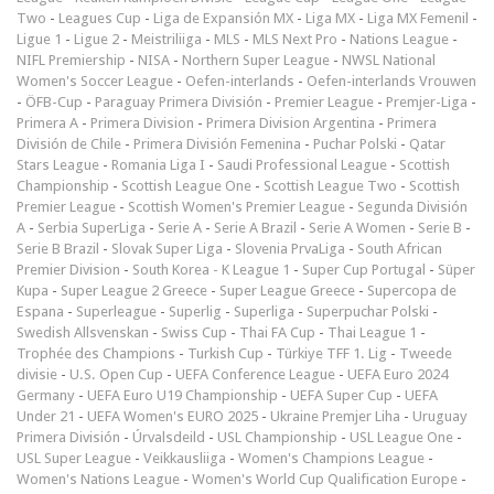
Two
-
Leagues Cup
-
Liga de Expansión MX
-
Liga MX
-
Liga MX Femenil
-
Ligue 1
-
Ligue 2
-
Meistriliiga
-
MLS
-
MLS Next Pro
-
Nations League
-
NIFL Premiership
-
NISA
-
Northern Super League
-
NWSL National
Women's Soccer League
-
Oefen-interlands
-
Oefen-interlands Vrouwen
-
ÖFB-Cup
-
Paraguay Primera División
-
Premier League
-
Premjer-Liga
-
Primera A
-
Primera Division
-
Primera Division Argentina
-
Primera
División de Chile
-
Primera División Femenina
-
Puchar Polski
-
Qatar
Stars League
-
Romania Liga I
-
Saudi Professional League
-
Scottish
Championship
-
Scottish League One
-
Scottish League Two
-
Scottish
Premier League
-
Scottish Women's Premier League
-
Segunda División
A
-
Serbia SuperLiga
-
Serie A
-
Serie A Brazil
-
Serie A Women
-
Serie B
-
Serie B Brazil
-
Slovak Super Liga
-
Slovenia PrvaLiga
-
South African
Premier Division
-
South Korea - K League 1
-
Super Cup Portugal
-
Süper
Kupa
-
Super League 2 Greece
-
Super League Greece
-
Supercopa de
Espana
-
Superleague
-
Superlig
-
Superliga
-
Superpuchar Polski
-
Swedish Allsvenskan
-
Swiss Cup
-
Thai FA Cup
-
Thai League 1
-
Trophée des Champions
-
Turkish Cup
-
Türkiye TFF 1. Lig
-
Tweede
divisie
-
U.S. Open Cup
-
UEFA Conference League
-
UEFA Euro 2024
Germany
-
UEFA Euro U19 Championship
-
UEFA Super Cup
-
UEFA
Under 21
-
UEFA Women's EURO 2025
-
Ukraine Premjer Liha
-
Uruguay
Primera División
-
Úrvalsdeild
-
USL Championship
-
USL League One
-
USL Super League
-
Veikkausliiga
-
Women's Champions League
-
Women's Nations League
-
Women's World Cup Qualification Europe
-