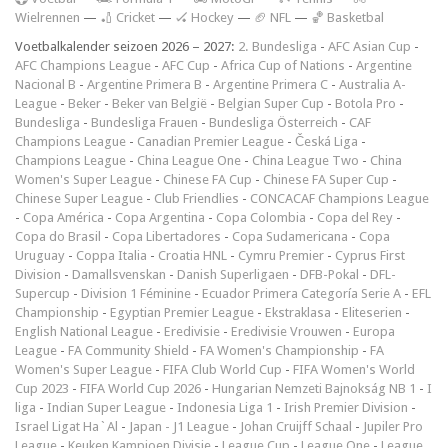
Wielrennen
—
🏏 Cricket
—
🏑 Hockey
—
🏈 NFL
—
🏀 Basketbal
Voetbalkalender seizoen 2026 – 2027:
2. Bundesliga
-
AFC Asian Cup
-
AFC Champions League
-
AFC Cup
-
Africa Cup of Nations
-
Argentine
Nacional B
-
Argentine Primera B
-
Argentine Primera C
-
Australia A-
League
-
Beker
-
Beker van België
-
Belgian Super Cup
-
Botola Pro
-
Bundesliga
-
Bundesliga Frauen
-
Bundesliga Österreich
-
CAF
Champions League
-
Canadian Premier League
-
Česká Liga
-
Champions League
-
China League One
-
China League Two
-
China
Women's Super League
-
Chinese FA Cup
-
Chinese FA Super Cup
-
Chinese Super League
-
Club Friendlies
-
CONCACAF Champions League
-
Copa América
-
Copa Argentina
-
Copa Colombia
-
Copa del Rey
-
Copa do Brasil
-
Copa Libertadores
-
Copa Sudamericana
-
Copa
Uruguay
-
Coppa Italia
-
Croatia HNL
-
Cymru Premier
-
Cyprus First
Division
-
Damallsvenskan
-
Danish Superligaen
-
DFB-Pokal
-
DFL-
Supercup
-
Division 1 Féminine
-
Ecuador Primera Categoría Serie A
-
EFL
Championship
-
Egyptian Premier League
-
Ekstraklasa
-
Eliteserien
-
English National League
-
Eredivisie
-
Eredivisie Vrouwen
-
Europa
League
-
FA Community Shield
-
FA Women's Championship
-
FA
Women's Super League
-
FIFA Club World Cup
-
FIFA Women's World
Cup 2023
-
FIFA World Cup 2026
-
Hungarian Nemzeti Bajnokság NB 1
-
I
liga
-
Indian Super League
-
Indonesia Liga 1
-
Irish Premier Division
-
Israel Ligat Ha`Al
-
Japan - J1 League
-
Johan Cruijff Schaal
-
Jupiler Pro
League
-
Keuken Kampioen Divisie
-
League Cup
-
League One
-
League