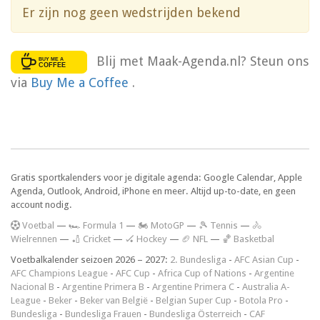
Er zijn nog geen wedstrijden bekend
Blij met Maak-Agenda.nl? Steun ons
via
Buy Me a Coffee
.
Gratis sportkalenders voor je digitale agenda: Google Calendar, Apple
Agenda, Outlook, Android, iPhone en meer. Altijd up-to-date, en geen
account nodig.
V
oetbal
—
🏎️ Formula 1
—
🏍 MotoGP
—
🎾 Tennis
—
🚴
Wielrennen
—
🏏 Cricket
—
🏑 Hockey
—
🏈 NFL
—
🏀 Basketbal
Voetbalkalender seizoen 2026 – 2027:
2. Bundesliga
-
AFC Asian Cup
-
AFC Champions League
-
AFC Cup
-
Africa Cup of Nations
-
Argentine
Nacional B
-
Argentine Primera B
-
Argentine Primera C
-
Australia A-
League
-
Beker
-
Beker van België
-
Belgian Super Cup
-
Botola Pro
-
Bundesliga
-
Bundesliga Frauen
-
Bundesliga Österreich
-
CAF