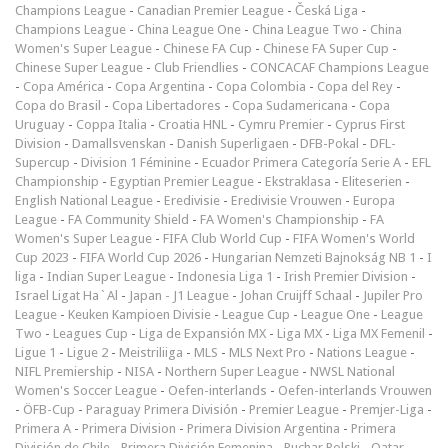
Champions League
-
Canadian Premier League
-
Česká Liga
-
Champions League
-
China League One
-
China League Two
-
China
Women's Super League
-
Chinese FA Cup
-
Chinese FA Super Cup
-
Chinese Super League
-
Club Friendlies
-
CONCACAF Champions League
-
Copa América
-
Copa Argentina
-
Copa Colombia
-
Copa del Rey
-
Copa do Brasil
-
Copa Libertadores
-
Copa Sudamericana
-
Copa
Uruguay
-
Coppa Italia
-
Croatia HNL
-
Cymru Premier
-
Cyprus First
Division
-
Damallsvenskan
-
Danish Superligaen
-
DFB-Pokal
-
DFL-
Supercup
-
Division 1 Féminine
-
Ecuador Primera Categoría Serie A
-
EFL
Championship
-
Egyptian Premier League
-
Ekstraklasa
-
Eliteserien
-
English National League
-
Eredivisie
-
Eredivisie Vrouwen
-
Europa
League
-
FA Community Shield
-
FA Women's Championship
-
FA
Women's Super League
-
FIFA Club World Cup
-
FIFA Women's World
Cup 2023
-
FIFA World Cup 2026
-
Hungarian Nemzeti Bajnokság NB 1
-
I
liga
-
Indian Super League
-
Indonesia Liga 1
-
Irish Premier Division
-
Israel Ligat Ha`Al
-
Japan - J1 League
-
Johan Cruijff Schaal
-
Jupiler Pro
League
-
Keuken Kampioen Divisie
-
League Cup
-
League One
-
League
Two
-
Leagues Cup
-
Liga de Expansión MX
-
Liga MX
-
Liga MX Femenil
-
Ligue 1
-
Ligue 2
-
Meistriliiga
-
MLS
-
MLS Next Pro
-
Nations League
-
NIFL Premiership
-
NISA
-
Northern Super League
-
NWSL National
Women's Soccer League
-
Oefen-interlands
-
Oefen-interlands Vrouwen
-
ÖFB-Cup
-
Paraguay Primera División
-
Premier League
-
Premjer-Liga
-
Primera A
-
Primera Division
-
Primera Division Argentina
-
Primera
División de Chile
-
Primera División Femenina
-
Puchar Polski
-
Qatar