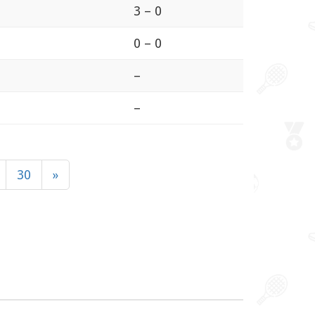
3 – 0
0 – 0
–
–
30
»