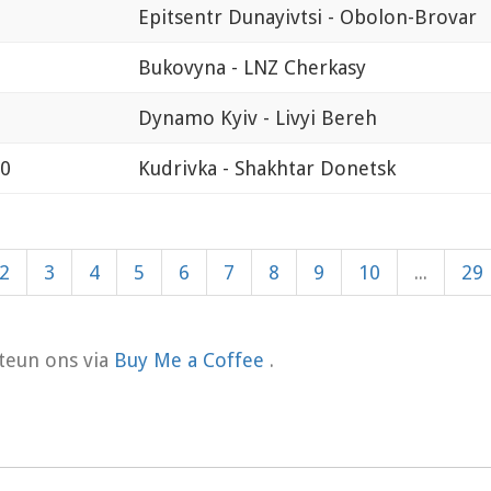
Epitsentr Dunayivtsi - Obolon-Brovar
Bukovyna - LNZ Cherkasy
Dynamo Kyiv - Livyi Bereh
00
Kudrivka - Shakhtar Donetsk
2
3
4
5
6
7
8
9
10
...
29
teun ons via
Buy Me a Coffee
.