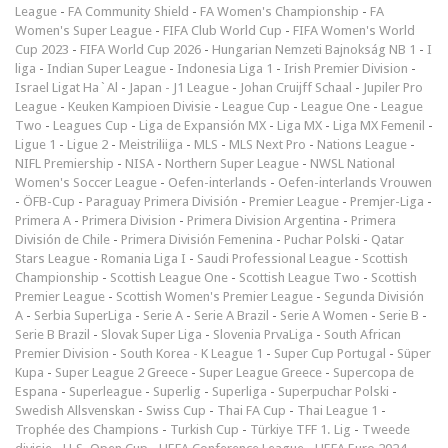
League
-
FA Community Shield
-
FA Women's Championship
-
FA
Women's Super League
-
FIFA Club World Cup
-
FIFA Women's World
Cup 2023
-
FIFA World Cup 2026
-
Hungarian Nemzeti Bajnokság NB 1
-
I
liga
-
Indian Super League
-
Indonesia Liga 1
-
Irish Premier Division
-
Israel Ligat Ha`Al
-
Japan - J1 League
-
Johan Cruijff Schaal
-
Jupiler Pro
League
-
Keuken Kampioen Divisie
-
League Cup
-
League One
-
League
Two
-
Leagues Cup
-
Liga de Expansión MX
-
Liga MX
-
Liga MX Femenil
-
Ligue 1
-
Ligue 2
-
Meistriliiga
-
MLS
-
MLS Next Pro
-
Nations League
-
NIFL Premiership
-
NISA
-
Northern Super League
-
NWSL National
Women's Soccer League
-
Oefen-interlands
-
Oefen-interlands Vrouwen
-
ÖFB-Cup
-
Paraguay Primera División
-
Premier League
-
Premjer-Liga
-
Primera A
-
Primera Division
-
Primera Division Argentina
-
Primera
División de Chile
-
Primera División Femenina
-
Puchar Polski
-
Qatar
Stars League
-
Romania Liga I
-
Saudi Professional League
-
Scottish
Championship
-
Scottish League One
-
Scottish League Two
-
Scottish
Premier League
-
Scottish Women's Premier League
-
Segunda División
A
-
Serbia SuperLiga
-
Serie A
-
Serie A Brazil
-
Serie A Women
-
Serie B
-
Serie B Brazil
-
Slovak Super Liga
-
Slovenia PrvaLiga
-
South African
Premier Division
-
South Korea - K League 1
-
Super Cup Portugal
-
Süper
Kupa
-
Super League 2 Greece
-
Super League Greece
-
Supercopa de
Espana
-
Superleague
-
Superlig
-
Superliga
-
Superpuchar Polski
-
Swedish Allsvenskan
-
Swiss Cup
-
Thai FA Cup
-
Thai League 1
-
Trophée des Champions
-
Turkish Cup
-
Türkiye TFF 1. Lig
-
Tweede