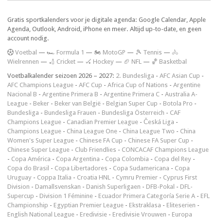
Gratis sportkalenders voor je digitale agenda: Google Calendar, Apple
Agenda, Outlook, Android, iPhone en meer. Altijd up-to-date, en geen
account nodig.
V
oetbal
—
🏎️ Formula 1
—
🏍 MotoGP
—
🎾 Tennis
—
🚴
Wielrennen
—
🏏 Cricket
—
🏑 Hockey
—
🏈 NFL
—
🏀 Basketbal
Voetbalkalender seizoen 2026 – 2027:
2. Bundesliga
-
AFC Asian Cup
-
AFC Champions League
-
AFC Cup
-
Africa Cup of Nations
-
Argentine
Nacional B
-
Argentine Primera B
-
Argentine Primera C
-
Australia A-
League
-
Beker
-
Beker van België
-
Belgian Super Cup
-
Botola Pro
-
Bundesliga
-
Bundesliga Frauen
-
Bundesliga Österreich
-
CAF
Champions League
-
Canadian Premier League
-
Česká Liga
-
Champions League
-
China League One
-
China League Two
-
China
Women's Super League
-
Chinese FA Cup
-
Chinese FA Super Cup
-
Chinese Super League
-
Club Friendlies
-
CONCACAF Champions League
-
Copa América
-
Copa Argentina
-
Copa Colombia
-
Copa del Rey
-
Copa do Brasil
-
Copa Libertadores
-
Copa Sudamericana
-
Copa
Uruguay
-
Coppa Italia
-
Croatia HNL
-
Cymru Premier
-
Cyprus First
Division
-
Damallsvenskan
-
Danish Superligaen
-
DFB-Pokal
-
DFL-
Supercup
-
Division 1 Féminine
-
Ecuador Primera Categoría Serie A
-
EFL
Championship
-
Egyptian Premier League
-
Ekstraklasa
-
Eliteserien
-
English National League
-
Eredivisie
-
Eredivisie Vrouwen
-
Europa