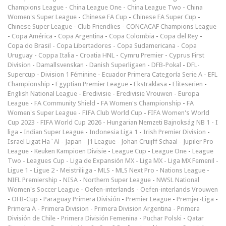
Champions League
-
China League One
-
China League Two
-
China
Women's Super League
-
Chinese FA Cup
-
Chinese FA Super Cup
-
Chinese Super League
-
Club Friendlies
-
CONCACAF Champions League
-
Copa América
-
Copa Argentina
-
Copa Colombia
-
Copa del Rey
-
Copa do Brasil
-
Copa Libertadores
-
Copa Sudamericana
-
Copa
Uruguay
-
Coppa Italia
-
Croatia HNL
-
Cymru Premier
-
Cyprus First
Division
-
Damallsvenskan
-
Danish Superligaen
-
DFB-Pokal
-
DFL-
Supercup
-
Division 1 Féminine
-
Ecuador Primera Categoría Serie A
-
EFL
Championship
-
Egyptian Premier League
-
Ekstraklasa
-
Eliteserien
-
English National League
-
Eredivisie
-
Eredivisie Vrouwen
-
Europa
League
-
FA Community Shield
-
FA Women's Championship
-
FA
Women's Super League
-
FIFA Club World Cup
-
FIFA Women's World
Cup 2023
-
FIFA World Cup 2026
-
Hungarian Nemzeti Bajnokság NB 1
-
I
liga
-
Indian Super League
-
Indonesia Liga 1
-
Irish Premier Division
-
Israel Ligat Ha`Al
-
Japan - J1 League
-
Johan Cruijff Schaal
-
Jupiler Pro
League
-
Keuken Kampioen Divisie
-
League Cup
-
League One
-
League
Two
-
Leagues Cup
-
Liga de Expansión MX
-
Liga MX
-
Liga MX Femenil
-
Ligue 1
-
Ligue 2
-
Meistriliiga
-
MLS
-
MLS Next Pro
-
Nations League
-
NIFL Premiership
-
NISA
-
Northern Super League
-
NWSL National
Women's Soccer League
-
Oefen-interlands
-
Oefen-interlands Vrouwen
-
ÖFB-Cup
-
Paraguay Primera División
-
Premier League
-
Premjer-Liga
-
Primera A
-
Primera Division
-
Primera Division Argentina
-
Primera
División de Chile
-
Primera División Femenina
-
Puchar Polski
-
Qatar