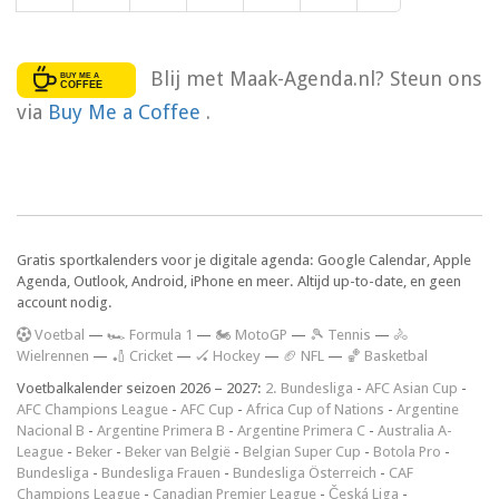
Blij met Maak-Agenda.nl? Steun ons
via
Buy Me a Coffee
.
Gratis sportkalenders voor je digitale agenda: Google Calendar, Apple
Agenda, Outlook, Android, iPhone en meer. Altijd up-to-date, en geen
account nodig.
V
oetbal
—
🏎️ Formula 1
—
🏍 MotoGP
—
🎾 Tennis
—
🚴
Wielrennen
—
🏏 Cricket
—
🏑 Hockey
—
🏈 NFL
—
🏀 Basketbal
Voetbalkalender seizoen 2026 – 2027:
2. Bundesliga
-
AFC Asian Cup
-
AFC Champions League
-
AFC Cup
-
Africa Cup of Nations
-
Argentine
Nacional B
-
Argentine Primera B
-
Argentine Primera C
-
Australia A-
League
-
Beker
-
Beker van België
-
Belgian Super Cup
-
Botola Pro
-
Bundesliga
-
Bundesliga Frauen
-
Bundesliga Österreich
-
CAF
Champions League
-
Canadian Premier League
-
Česká Liga
-