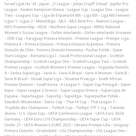
Israel Ligat Ha`Al
-
Japan - J1 League
-
Johan Cruijff Schaal
-
Jupiler Pro
League
-
Keuken Kampioen Divisie
-
League Cup
-
League One
-
League
Two
-
Leagues Cup
-
Liga de Expansión MX
-
Liga MX
-
Liga MX Femenil
-
Ligue 1
-
Ligue 2
-
Meistriliiga
-
MLS
-
MLS Next Pro
-
Nations League
-
NIFL Premiership
-
NISA
-
Northern Super League
-
NWSL National
Women's Soccer League
-
Oefen-interlands
-
Oefen-interlands Vrouwen
-
ÖFB-Cup
-
Paraguay Primera División
-
Premier League
-
Premjer-Liga
-
Primera A
-
Primera Division
-
Primera Division Argentina
-
Primera
División de Chile
-
Primera División Femenina
-
Puchar Polski
-
Qatar
Stars League
-
Romania Liga I
-
Saudi Professional League
-
Scottish
Championship
-
Scottish League One
-
Scottish League Two
-
Scottish
Premier League
-
Scottish Women's Premier League
-
Segunda División
A
-
Serbia SuperLiga
-
Serie A
-
Serie A Brazil
-
Serie A Women
-
Serie B
-
Serie B Brazil
-
Slovak Super Liga
-
Slovenia PrvaLiga
-
South African
Premier Division
-
South Korea - K League 1
-
Super Cup Portugal
-
Süper
Kupa
-
Super League 2 Greece
-
Super League Greece
-
Supercopa de
Espana
-
Superleague
-
Superlig
-
Superliga
-
Superpuchar Polski
-
Swedish Allsvenskan
-
Swiss Cup
-
Thai FA Cup
-
Thai League 1
-
Trophée des Champions
-
Turkish Cup
-
Türkiye TFF 1. Lig
-
Tweede
divisie
-
U.S. Open Cup
-
UEFA Conference League
-
UEFA Euro 2024
Germany
-
UEFA Euro U19 Championship
-
UEFA Super Cup
-
UEFA
Under 21
-
UEFA Women's EURO 2025
-
Ukraine Premjer Liha
-
Uruguay
Primera División
-
Úrvalsdeild
-
USL Championship
-
USL League One
-