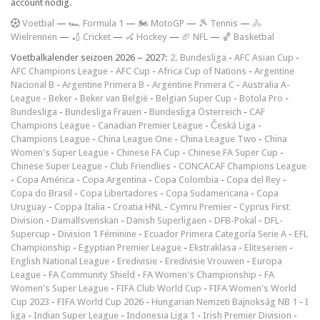
account nodig.
V
oetbal
—
🏎️ Formula 1
—
🏍 MotoGP
—
🎾 Tennis
—
🚴
Wielrennen
—
🏏 Cricket
—
🏑 Hockey
—
🏈 NFL
—
🏀 Basketbal
Voetbalkalender seizoen 2026 – 2027:
2. Bundesliga
-
AFC Asian Cup
-
AFC Champions League
-
AFC Cup
-
Africa Cup of Nations
-
Argentine
Nacional B
-
Argentine Primera B
-
Argentine Primera C
-
Australia A-
League
-
Beker
-
Beker van België
-
Belgian Super Cup
-
Botola Pro
-
Bundesliga
-
Bundesliga Frauen
-
Bundesliga Österreich
-
CAF
Champions League
-
Canadian Premier League
-
Česká Liga
-
Champions League
-
China League One
-
China League Two
-
China
Women's Super League
-
Chinese FA Cup
-
Chinese FA Super Cup
-
Chinese Super League
-
Club Friendlies
-
CONCACAF Champions League
-
Copa América
-
Copa Argentina
-
Copa Colombia
-
Copa del Rey
-
Copa do Brasil
-
Copa Libertadores
-
Copa Sudamericana
-
Copa
Uruguay
-
Coppa Italia
-
Croatia HNL
-
Cymru Premier
-
Cyprus First
Division
-
Damallsvenskan
-
Danish Superligaen
-
DFB-Pokal
-
DFL-
Supercup
-
Division 1 Féminine
-
Ecuador Primera Categoría Serie A
-
EFL
Championship
-
Egyptian Premier League
-
Ekstraklasa
-
Eliteserien
-
English National League
-
Eredivisie
-
Eredivisie Vrouwen
-
Europa
League
-
FA Community Shield
-
FA Women's Championship
-
FA
Women's Super League
-
FIFA Club World Cup
-
FIFA Women's World
Cup 2023
-
FIFA World Cup 2026
-
Hungarian Nemzeti Bajnokság NB 1
-
I
liga
-
Indian Super League
-
Indonesia Liga 1
-
Irish Premier Division
-