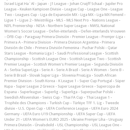
Israel Ligat Ha`Al
-
Japan - J1 League
-
Johan Cruijff Schaal
-
Jupiler Pro
League
-
Keuken Kampioen Divisie
-
League Cup
-
League One
-
League
Two
-
Leagues Cup
-
Liga de Expansión MX
-
Liga MX
-
Liga MX Femenil
-
Ligue 1
-
Ligue 2
-
Meistriliiga
-
MLS
-
MLS Next Pro
-
Nations League
-
NIFL Premiership
-
NISA
-
Northern Super League
-
NWSL National
Women's Soccer League
-
Oefen-interlands
-
Oefen-interlands Vrouwen
-
ÖFB-Cup
-
Paraguay Primera División
-
Premier League
-
Premjer-Liga
-
Primera A
-
Primera Division
-
Primera Division Argentina
-
Primera
División de Chile
-
Primera División Femenina
-
Puchar Polski
-
Qatar
Stars League
-
Romania Liga I
-
Saudi Professional League
-
Scottish
Championship
-
Scottish League One
-
Scottish League Two
-
Scottish
Premier League
-
Scottish Women's Premier League
-
Segunda División
A
-
Serbia SuperLiga
-
Serie A
-
Serie A Brazil
-
Serie A Women
-
Serie B
-
Serie B Brazil
-
Slovak Super Liga
-
Slovenia PrvaLiga
-
South African
Premier Division
-
South Korea - K League 1
-
Super Cup Portugal
-
Süper
Kupa
-
Super League 2 Greece
-
Super League Greece
-
Supercopa de
Espana
-
Superleague
-
Superlig
-
Superliga
-
Superpuchar Polski
-
Swedish Allsvenskan
-
Swiss Cup
-
Thai FA Cup
-
Thai League 1
-
Trophée des Champions
-
Turkish Cup
-
Türkiye TFF 1. Lig
-
Tweede
divisie
-
U.S. Open Cup
-
UEFA Conference League
-
UEFA Euro 2024
Germany
-
UEFA Euro U19 Championship
-
UEFA Super Cup
-
UEFA
Under 21
-
UEFA Women's EURO 2025
-
Ukraine Premjer Liha
-
Uruguay
Primera División
-
Úrvalsdeild
-
USL Championship
-
USL League One
-