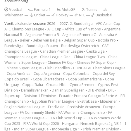
account nodig.
V
oetbal
—
🏎️ Formula 1
—
🏍 MotoGP
—
🎾 Tennis
—
🚴
Wielrennen
—
🏏 Cricket
—
🏑 Hockey
—
🏈 NFL
—
🏀 Basketbal
Voetbalkalender seizoen 2026 – 2027:
2. Bundesliga
-
AFC Asian Cup
-
AFC Champions League
-
AFC Cup
-
Africa Cup of Nations
-
Argentine
Nacional B
-
Argentine Primera B
-
Argentine Primera C
-
Australia A-
League
-
Beker
-
Beker van België
-
Belgian Super Cup
-
Botola Pro
-
Bundesliga
-
Bundesliga Frauen
-
Bundesliga Österreich
-
CAF
Champions League
-
Canadian Premier League
-
Česká Liga
-
Champions League
-
China League One
-
China League Two
-
China
Women's Super League
-
Chinese FA Cup
-
Chinese FA Super Cup
-
Chinese Super League
-
Club Friendlies
-
CONCACAF Champions League
-
Copa América
-
Copa Argentina
-
Copa Colombia
-
Copa del Rey
-
Copa do Brasil
-
Copa Libertadores
-
Copa Sudamericana
-
Copa
Uruguay
-
Coppa Italia
-
Croatia HNL
-
Cymru Premier
-
Cyprus First
Division
-
Damallsvenskan
-
Danish Superligaen
-
DFB-Pokal
-
DFL-
Supercup
-
Division 1 Féminine
-
Ecuador Primera Categoría Serie A
-
EFL
Championship
-
Egyptian Premier League
-
Ekstraklasa
-
Eliteserien
-
English National League
-
Eredivisie
-
Eredivisie Vrouwen
-
Europa
League
-
FA Community Shield
-
FA Women's Championship
-
FA
Women's Super League
-
FIFA Club World Cup
-
FIFA Women's World
Cup 2023
-
FIFA World Cup 2026
-
Hungarian Nemzeti Bajnokság NB 1
-
I
liga
-
Indian Super League
-
Indonesia Liga 1
-
Irish Premier Division
-