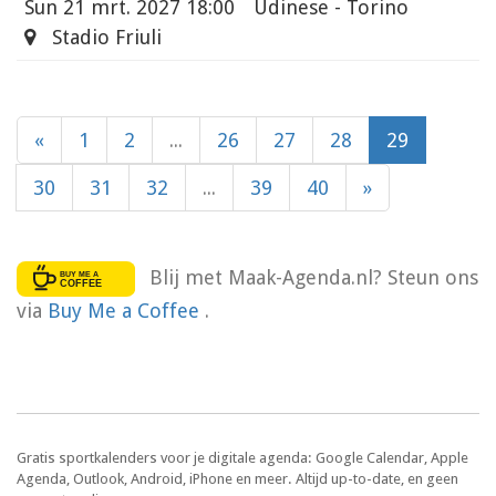
Sun
21 mrt. 2027 18:00
Udinese - Torino
Stadio Friuli
«
1
2
...
26
27
28
29
30
31
32
...
39
40
»
Blij met Maak-Agenda.nl? Steun ons
via
Buy Me a Coffee
.
Gratis sportkalenders voor je digitale agenda: Google Calendar, Apple
Agenda, Outlook, Android, iPhone en meer. Altijd up-to-date, en geen