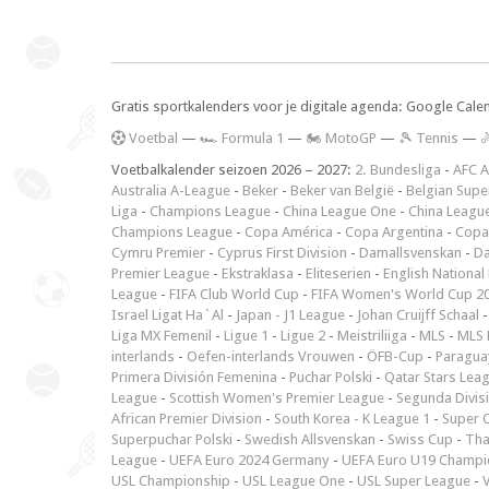
Gratis sportkalenders voor je digitale agenda: Google Cale
V
oetbal
—
🏎️ Formula 1
—
🏍 MotoGP
—
🎾 Tennis
—

Voetbalkalender seizoen 2026 – 2027:
2. Bundesliga
-
AFC A
Australia A-League
-
Beker
-
Beker van België
-
Belgian Supe
Liga
-
Champions League
-
China League One
-
China Leagu
Champions League
-
Copa América
-
Copa Argentina
-
Copa
Cymru Premier
-
Cyprus First Division
-
Damallsvenskan
-
Da
Premier League
-
Ekstraklasa
-
Eliteserien
-
English National
League
-
FIFA Club World Cup
-
FIFA Women's World Cup 2
Israel Ligat Ha`Al
-
Japan - J1 League
-
Johan Cruijff Schaal
Liga MX Femenil
-
Ligue 1
-
Ligue 2
-
Meistriliiga
-
MLS
-
MLS 
interlands
-
Oefen-interlands Vrouwen
-
ÖFB-Cup
-
Paraguay
Primera División Femenina
-
Puchar Polski
-
Qatar Stars Lea
League
-
Scottish Women's Premier League
-
Segunda Divis
African Premier Division
-
South Korea - K League 1
-
Super 
Superpuchar Polski
-
Swedish Allsvenskan
-
Swiss Cup
-
Tha
League
-
UEFA Euro 2024 Germany
-
UEFA Euro U19 Champi
USL Championship
-
USL League One
-
USL Super League
-
V