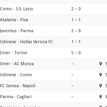
Como - S.S. Lazio
2 – 0
Atalanta - Pisa
1 – 1
Juventus - Parma
2 – 0
Udinese - Hellas Verona FC
1 – 1
Inter - Torino
5 – 0
Inter - AC Monza
–
Sa
Udinese - Como
–
St
FC Genoa - Napoli
–
St
Parma - Cagliari
–
En