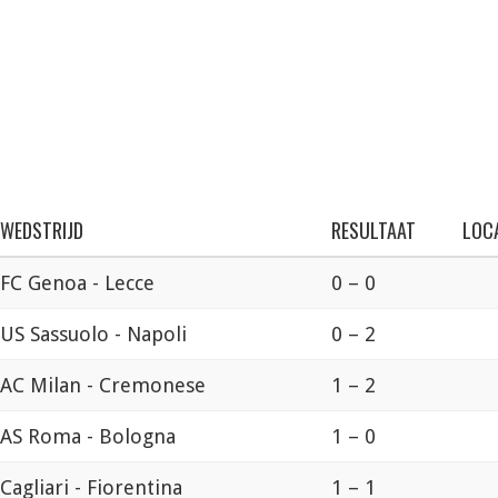
WEDSTRIJD
RESULTAAT
LOCA
FC Genoa - Lecce
0 – 0
US Sassuolo - Napoli
0 – 2
AC Milan - Cremonese
1 – 2
AS Roma - Bologna
1 – 0
Cagliari - Fiorentina
1 – 1