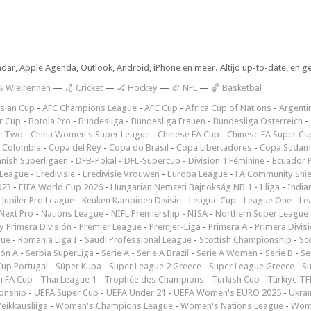
ndar, Apple Agenda, Outlook, Android, iPhone en meer. Altijd up-to-date, en g
 Wielrennen
—
🏏 Cricket
—
🏑 Hockey
—
🏈 NFL
—
🏀 Basketbal
sian Cup
-
AFC Champions League
-
AFC Cup
-
Africa Cup of Nations
-
Argenti
r Cup
-
Botola Pro
-
Bundesliga
-
Bundesliga Frauen
-
Bundesliga Österreich
-
e Two
-
China Women's Super League
-
Chinese FA Cup
-
Chinese FA Super Cu
 Colombia
-
Copa del Rey
-
Copa do Brasil
-
Copa Libertadores
-
Copa Sudam
nish Superligaen
-
DFB-Pokal
-
DFL-Supercup
-
Division 1 Féminine
-
Ecuador P
 League
-
Eredivisie
-
Eredivisie Vrouwen
-
Europa League
-
FA Community Shie
023
-
FIFA World Cup 2026
-
Hungarian Nemzeti Bajnokság NB 1
-
I liga
-
India
-
Jupiler Pro League
-
Keuken Kampioen Divisie
-
League Cup
-
League One
-
Le
Next Pro
-
Nations League
-
NIFL Premiership
-
NISA
-
Northern Super League
 Primera División
-
Premier League
-
Premjer-Liga
-
Primera A
-
Primera Divis
gue
-
Romania Liga I
-
Saudi Professional League
-
Scottish Championship
-
Sc
ión A
-
Serbia SuperLiga
-
Serie A
-
Serie A Brazil
-
Serie A Women
-
Serie B
-
Se
Cup Portugal
-
Süper Kupa
-
Super League 2 Greece
-
Super League Greece
-
S
i FA Cup
-
Thai League 1
-
Trophée des Champions
-
Turkish Cup
-
Türkiye TFF
onship
-
UEFA Super Cup
-
UEFA Under 21
-
UEFA Women's EURO 2025
-
Ukrai
eikkausliiga
-
Women's Champions League
-
Women's Nations League
-
Wome