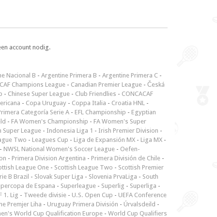
een account nodig.
ne Nacional B
-
Argentine Primera B
-
Argentine Primera C
-
CAF Champions League
-
Canadian Premier League
-
Česká
p
-
Chinese Super League
-
Club Friendlies
-
CONCACAF
ericana
-
Copa Uruguay
-
Coppa Italia
-
Croatia HNL
-
rimera Categoría Serie A
-
EFL Championship
-
Egyptian
ld
-
FA Women's Championship
-
FA Women's Super
n Super League
-
Indonesia Liga 1
-
Irish Premier Division
-
ague Two
-
Leagues Cup
-
Liga de Expansión MX
-
Liga MX
-
-
NWSL National Women's Soccer League
-
Oefen-
ion
-
Primera Division Argentina
-
Primera División de Chile
-
ottish League One
-
Scottish League Two
-
Scottish Premier
rie B Brazil
-
Slovak Super Liga
-
Slovenia PrvaLiga
-
South
upercopa de Espana
-
Superleague
-
Superlig
-
Superliga
-
 1. Lig
-
Tweede divisie
-
U.S. Open Cup
-
UEFA Conference
ne Premjer Liha
-
Uruguay Primera División
-
Úrvalsdeild
-
n's World Cup Qualification Europe
-
World Cup Qualifiers