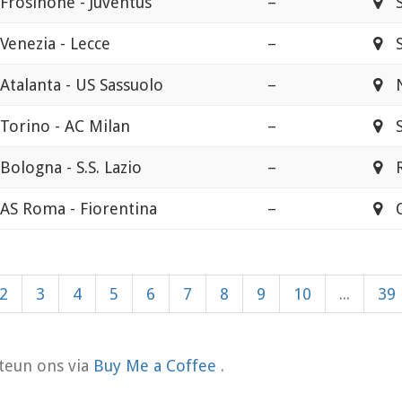
Frosinone - Juventus
–
St
Venezia - Lecce
–
St
Atalanta - US Sassuolo
–
Ne
Torino - AC Milan
–
St
Bologna - S.S. Lazio
–
Re
AS Roma - Fiorentina
–
O
2
3
4
5
6
7
8
9
10
...
39
teun ons via
Buy Me a Coffee
.