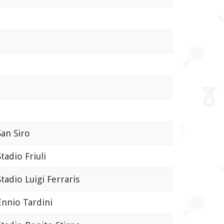
n Siro
adio Friuli
adio Luigi Ferraris
nio Tardini