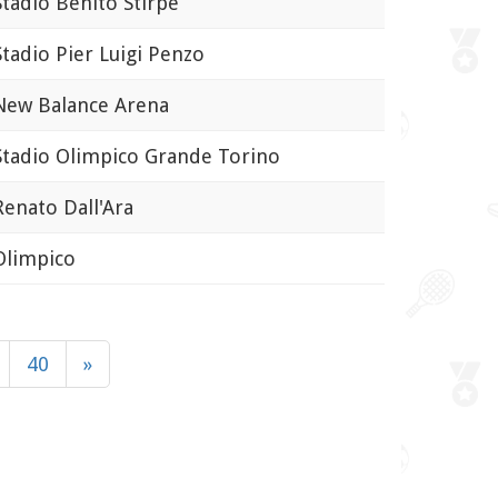
adio Benito Stirpe
adio Pier Luigi Penzo
w Balance Arena
adio Olimpico Grande Torino
nato Dall'Ara
limpico
40
»