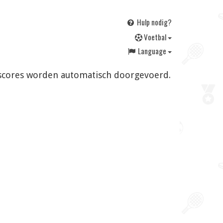
Hulp nodig?
V
oetbal
Language
en scores worden automatisch doorgevoerd.