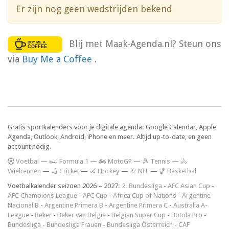
Er zijn nog geen wedstrijden bekend
Blij met Maak-Agenda.nl? Steun ons
via
Buy Me a Coffee
.
Gratis sportkalenders voor je digitale agenda: Google Calendar, Apple
Agenda, Outlook, Android, iPhone en meer. Altijd up-to-date, en geen
account nodig.
V
oetbal
—
🏎️ Formula 1
—
🏍 MotoGP
—
🎾 Tennis
—
🚴
Wielrennen
—
🏏 Cricket
—
🏑 Hockey
—
🏈 NFL
—
🏀 Basketbal
Voetbalkalender seizoen 2026 – 2027:
2. Bundesliga
-
AFC Asian Cup
-
AFC Champions League
-
AFC Cup
-
Africa Cup of Nations
-
Argentine
Nacional B
-
Argentine Primera B
-
Argentine Primera C
-
Australia A-
League
-
Beker
-
Beker van België
-
Belgian Super Cup
-
Botola Pro
-
Bundesliga
-
Bundesliga Frauen
-
Bundesliga Österreich
-
CAF