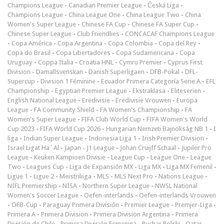
Champions League
-
Canadian Premier League
-
Česká Liga
-
Champions League
-
China League One
-
China League Two
-
China
Women's Super League
-
Chinese FA Cup
-
Chinese FA Super Cup
-
Chinese Super League
-
Club Friendlies
-
CONCACAF Champions League
-
Copa América
-
Copa Argentina
-
Copa Colombia
-
Copa del Rey
-
Copa do Brasil
-
Copa Libertadores
-
Copa Sudamericana
-
Copa
Uruguay
-
Coppa Italia
-
Croatia HNL
-
Cymru Premier
-
Cyprus First
Division
-
Damallsvenskan
-
Danish Superligaen
-
DFB-Pokal
-
DFL-
Supercup
-
Division 1 Féminine
-
Ecuador Primera Categoría Serie A
-
EFL
Championship
-
Egyptian Premier League
-
Ekstraklasa
-
Eliteserien
-
English National League
-
Eredivisie
-
Eredivisie Vrouwen
-
Europa
League
-
FA Community Shield
-
FA Women's Championship
-
FA
Women's Super League
-
FIFA Club World Cup
-
FIFA Women's World
Cup 2023
-
FIFA World Cup 2026
-
Hungarian Nemzeti Bajnokság NB 1
-
I
liga
-
Indian Super League
-
Indonesia Liga 1
-
Irish Premier Division
-
Israel Ligat Ha`Al
-
Japan - J1 League
-
Johan Cruijff Schaal
-
Jupiler Pro
League
-
Keuken Kampioen Divisie
-
League Cup
-
League One
-
League
Two
-
Leagues Cup
-
Liga de Expansión MX
-
Liga MX
-
Liga MX Femenil
-
Ligue 1
-
Ligue 2
-
Meistriliiga
-
MLS
-
MLS Next Pro
-
Nations League
-
NIFL Premiership
-
NISA
-
Northern Super League
-
NWSL National
Women's Soccer League
-
Oefen-interlands
-
Oefen-interlands Vrouwen
-
ÖFB-Cup
-
Paraguay Primera División
-
Premier League
-
Premjer-Liga
-
Primera A
-
Primera Division
-
Primera Division Argentina
-
Primera
División de Chile
-
Primera División Femenina
-
Puchar Polski
-
Qatar