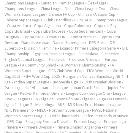
Champions League
-
Canadian Premier League
-
Česká Liga
-
Champions League
-
China League One
-
China League Two
-
China
Women's Super League
-
Chinese FA Cup
-
Chinese FA Super Cup
-
Chinese Super League
-
Club Friendlies
-
CONCACAF Champions League
-
Copa América
-
Copa Argentina
-
Copa Colombia
-
Copa del Rey
-
Copa do Brasil
-
Copa Libertadores
-
Copa Sudamericana
-
Copa
Uruguay
-
Coppa Italia
-
Croatia HNL
-
Cymru Premier
-
Cyprus First
Division
-
Damallsvenskan
-
Danish Superligaen
-
DFB-Pokal
-
DFL-
Supercup
-
Division 1 Féminine
-
Ecuador Primera Categoría Serie A
-
EFL
Championship
-
Egyptian Premier League
-
Ekstraklasa
-
Eliteserien
-
English National League
-
Eredivisie
-
Eredivisie Vrouwen
-
Europa
League
-
FA Community Shield
-
FA Women's Championship
-
FA
Women's Super League
-
FIFA Club World Cup
-
FIFA Women's World
Cup 2023
-
FIFA World Cup 2026
-
Hungarian Nemzeti Bajnokság NB 1
-
I
liga
-
Indian Super League
-
Indonesia Liga 1
-
Irish Premier Division
-
Israel Ligat Ha`Al
-
Japan - J1 League
-
Johan Cruijff Schaal
-
Jupiler Pro
League
-
Keuken Kampioen Divisie
-
League Cup
-
League One
-
League
Two
-
Leagues Cup
-
Liga de Expansión MX
-
Liga MX
-
Liga MX Femenil
-
Ligue 1
-
Ligue 2
-
Meistriliiga
-
MLS
-
MLS Next Pro
-
Nations League
-
NIFL Premiership
-
NISA
-
Northern Super League
-
NWSL National
Women's Soccer League
-
Oefen-interlands
-
Oefen-interlands Vrouwen
-
ÖFB-Cup
-
Paraguay Primera División
-
Premier League
-
Premjer-Liga
-
Primera A
-
Primera Division
-
Primera Division Argentina
-
Primera
División de Chile
-
Primera División Femenina
-
Puchar Polski
-
Qatar