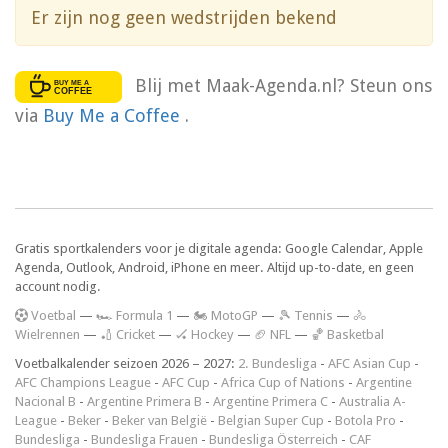
Er zijn nog geen wedstrijden bekend
Blij met Maak-Agenda.nl? Steun ons
via
Buy Me a Coffee
.
Gratis sportkalenders voor je digitale agenda: Google Calendar, Apple
Agenda, Outlook, Android, iPhone en meer. Altijd up-to-date, en geen
account nodig.
V
oetbal
—
🏎️ Formula 1
—
🏍 MotoGP
—
🎾 Tennis
—
🚴
Wielrennen
—
🏏 Cricket
—
🏑 Hockey
—
🏈 NFL
—
🏀 Basketbal
Voetbalkalender seizoen 2026 – 2027:
2. Bundesliga
-
AFC Asian Cup
-
AFC Champions League
-
AFC Cup
-
Africa Cup of Nations
-
Argentine
Nacional B
-
Argentine Primera B
-
Argentine Primera C
-
Australia A-
League
-
Beker
-
Beker van België
-
Belgian Super Cup
-
Botola Pro
-
Bundesliga
-
Bundesliga Frauen
-
Bundesliga Österreich
-
CAF