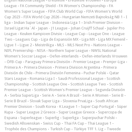
English National League
-
Eredivisie
-
Eredivisie Vrouwen
-
Europa
League
-
FA Community Shield
-
FA Women's Championship
-
FA
Women's Super League
-
FIFA Club World Cup
-
FIFA Women's World
Cup 2023
-
FIFA World Cup 2026
-
Hungarian Nemzeti Bajnokság NB 1
-
I
liga
-
Indian Super League
-
Indonesia Liga 1
-
Irish Premier Division
-
Israel Ligat Ha`Al
-
Japan - J1 League
-
Johan Cruijff Schaal
-
Jupiler Pro
League
-
Keuken Kampioen Divisie
-
League Cup
-
League One
-
League
Two
-
Leagues Cup
-
Liga de Expansión MX
-
Liga MX
-
Liga MX Femenil
-
Ligue 1
-
Ligue 2
-
Meistriliiga
-
MLS
-
MLS Next Pro
-
Nations League
-
NIFL Premiership
-
NISA
-
Northern Super League
-
NWSL National
Women's Soccer League
-
Oefen-interlands
-
Oefen-interlands Vrouwen
-
ÖFB-Cup
-
Paraguay Primera División
-
Premier League
-
Premjer-Liga
-
Primera A
-
Primera Division
-
Primera Division Argentina
-
Primera
División de Chile
-
Primera División Femenina
-
Puchar Polski
-
Qatar
Stars League
-
Romania Liga I
-
Saudi Professional League
-
Scottish
Championship
-
Scottish League One
-
Scottish League Two
-
Scottish
Premier League
-
Scottish Women's Premier League
-
Segunda División
A
-
Serbia SuperLiga
-
Serie A
-
Serie A Brazil
-
Serie A Women
-
Serie B
-
Serie B Brazil
-
Slovak Super Liga
-
Slovenia PrvaLiga
-
South African
Premier Division
-
South Korea - K League 1
-
Super Cup Portugal
-
Süper
Kupa
-
Super League 2 Greece
-
Super League Greece
-
Supercopa de
Espana
-
Superleague
-
Superlig
-
Superliga
-
Superpuchar Polski
-
Swedish Allsvenskan
-
Swiss Cup
-
Thai FA Cup
-
Thai League 1
-
Trophée des Champions
-
Turkish Cup
-
Türkiye TFF 1. Lig
-
Tweede