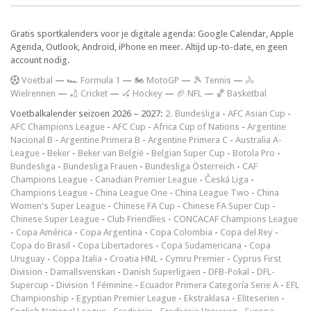
Gratis sportkalenders voor je digitale agenda: Google Calendar, Apple
Agenda, Outlook, Android, iPhone en meer. Altijd up-to-date, en geen
account nodig.
V
oetbal
—
🏎️ Formula 1
—
🏍 MotoGP
—
🎾 Tennis
—
🚴
Wielrennen
—
🏏 Cricket
—
🏑 Hockey
—
🏈 NFL
—
🏀 Basketbal
Voetbalkalender seizoen 2026 – 2027:
2. Bundesliga
-
AFC Asian Cup
-
AFC Champions League
-
AFC Cup
-
Africa Cup of Nations
-
Argentine
Nacional B
-
Argentine Primera B
-
Argentine Primera C
-
Australia A-
League
-
Beker
-
Beker van België
-
Belgian Super Cup
-
Botola Pro
-
Bundesliga
-
Bundesliga Frauen
-
Bundesliga Österreich
-
CAF
Champions League
-
Canadian Premier League
-
Česká Liga
-
Champions League
-
China League One
-
China League Two
-
China
Women's Super League
-
Chinese FA Cup
-
Chinese FA Super Cup
-
Chinese Super League
-
Club Friendlies
-
CONCACAF Champions League
-
Copa América
-
Copa Argentina
-
Copa Colombia
-
Copa del Rey
-
Copa do Brasil
-
Copa Libertadores
-
Copa Sudamericana
-
Copa
Uruguay
-
Coppa Italia
-
Croatia HNL
-
Cymru Premier
-
Cyprus First
Division
-
Damallsvenskan
-
Danish Superligaen
-
DFB-Pokal
-
DFL-
Supercup
-
Division 1 Féminine
-
Ecuador Primera Categoría Serie A
-
EFL
Championship
-
Egyptian Premier League
-
Ekstraklasa
-
Eliteserien
-