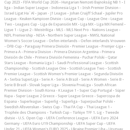
Cup 2023
-
FIFA World Cup 2026
-
Hungarian Nemzeti Bajnokság NB 1
-
I
liga
-
Indian Super League
-
Indonesia Liga 1
-
Irish Premier Division
-
Israel Ligat Ha`Al
-
Japan - J1 League
-
Johan Cruijff Schaal
-
Jupiler Pro
League
-
Keuken Kampioen Divisie
-
League Cup
-
League One
-
League
Two
-
Leagues Cup
-
Liga de Expansión MX
-
Liga MX
-
Liga MX Femenil
-
Ligue 1
-
Ligue 2
-
Meistriliiga
-
MLS
-
MLS Next Pro
-
Nations League
-
NIFL Premiership
-
NISA
-
Northern Super League
-
NWSL National
Women's Soccer League
-
Oefen-interlands
-
Oefen-interlands Vrouwen
-
ÖFB-Cup
-
Paraguay Primera División
-
Premier League
-
Premjer-Liga
-
Primera A
-
Primera Division
-
Primera Division Argentina
-
Primera
División de Chile
-
Primera División Femenina
-
Puchar Polski
-
Qatar
Stars League
-
Romania Liga I
-
Saudi Professional League
-
Scottish
Championship
-
Scottish League One
-
Scottish League Two
-
Scottish
Premier League
-
Scottish Women's Premier League
-
Segunda División
A
-
Serbia SuperLiga
-
Serie A
-
Serie A Brazil
-
Serie A Women
-
Serie B
-
Serie B Brazil
-
Slovak Super Liga
-
Slovenia PrvaLiga
-
South African
Premier Division
-
South Korea - K League 1
-
Super Cup Portugal
-
Süper
Kupa
-
Super League 2 Greece
-
Super League Greece
-
Supercopa de
Espana
-
Superleague
-
Superlig
-
Superliga
-
Superpuchar Polski
-
Swedish Allsvenskan
-
Swiss Cup
-
Thai FA Cup
-
Thai League 1
-
Trophée des Champions
-
Turkish Cup
-
Türkiye TFF 1. Lig
-
Tweede
divisie
-
U.S. Open Cup
-
UEFA Conference League
-
UEFA Euro 2024
Germany
-
UEFA Euro U19 Championship
-
UEFA Super Cup
-
UEFA
Under 21
-
UEFA Women's EURO 2025
-
Ukraine Premjer Liha
-
Uruguay