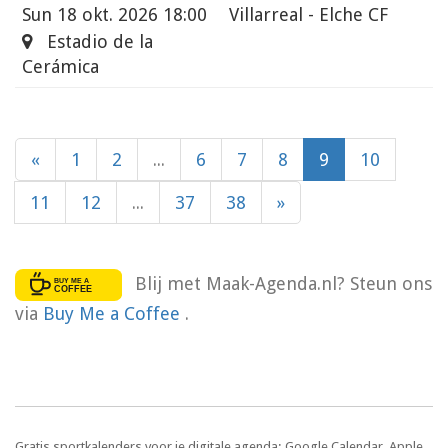
Sun
18 okt. 2026 18:00
Villarreal - Elche CF
Estadio de la
Cerámica
«
1
2
...
6
7
8
9
10
11
12
...
37
38
»
Blij met Maak-Agenda.nl? Steun ons
via
Buy Me a Coffee
.
Gratis sportkalenders voor je digitale agenda: Google Calendar, Apple