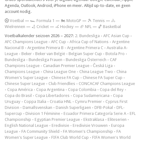
Agenda, Outlook, Android, iPhone en meer. Altijd up-to-date, en geen
account nodig.
V
oetbal
—
🏎️ Formula 1
—
🏍 MotoGP
—
🎾 Tennis
—
🚴
Wielrennen
—
🏏 Cricket
—
🏑 Hockey
—
🏈 NFL
—
🏀 Basketbal
Voetbalkalender seizoen 2026 – 2027:
2. Bundesliga
-
AFC Asian Cup
-
AFC Champions League
-
AFC Cup
-
Africa Cup of Nations
-
Argentine
Nacional B
-
Argentine Primera B
-
Argentine Primera C
-
Australia A-
League
-
Beker
-
Beker van België
-
Belgian Super Cup
-
Botola Pro
-
Bundesliga
-
Bundesliga Frauen
-
Bundesliga Österreich
-
CAF
Champions League
-
Canadian Premier League
-
Česká Liga
-
Champions League
-
China League One
-
China League Two
-
China
Women's Super League
-
Chinese FA Cup
-
Chinese FA Super Cup
-
Chinese Super League
-
Club Friendlies
-
CONCACAF Champions League
-
Copa América
-
Copa Argentina
-
Copa Colombia
-
Copa del Rey
-
Copa do Brasil
-
Copa Libertadores
-
Copa Sudamericana
-
Copa
Uruguay
-
Coppa Italia
-
Croatia HNL
-
Cymru Premier
-
Cyprus First
Division
-
Damallsvenskan
-
Danish Superligaen
-
DFB-Pokal
-
DFL-
Supercup
-
Division 1 Féminine
-
Ecuador Primera Categoría Serie A
-
EFL
Championship
-
Egyptian Premier League
-
Ekstraklasa
-
Eliteserien
-
English National League
-
Eredivisie
-
Eredivisie Vrouwen
-
Europa
League
-
FA Community Shield
-
FA Women's Championship
-
FA
Women's Super League
-
FIFA Club World Cup
-
FIFA Women's World