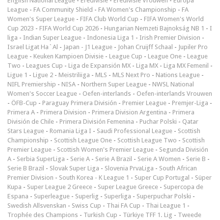
English National League
-
Eredivisie
-
Eredivisie Vrouwen
-
Europa
League
-
FA Community Shield
-
FA Women's Championship
-
FA
Women's Super League
-
FIFA Club World Cup
-
FIFA Women's World
Cup 2023
-
FIFA World Cup 2026
-
Hungarian Nemzeti Bajnokság NB 1
-
I
liga
-
Indian Super League
-
Indonesia Liga 1
-
Irish Premier Division
-
Israel Ligat Ha`Al
-
Japan - J1 League
-
Johan Cruijff Schaal
-
Jupiler Pro
League
-
Keuken Kampioen Divisie
-
League Cup
-
League One
-
League
Two
-
Leagues Cup
-
Liga de Expansión MX
-
Liga MX
-
Liga MX Femenil
-
Ligue 1
-
Ligue 2
-
Meistriliiga
-
MLS
-
MLS Next Pro
-
Nations League
-
NIFL Premiership
-
NISA
-
Northern Super League
-
NWSL National
Women's Soccer League
-
Oefen-interlands
-
Oefen-interlands Vrouwen
-
ÖFB-Cup
-
Paraguay Primera División
-
Premier League
-
Premjer-Liga
-
Primera A
-
Primera Division
-
Primera Division Argentina
-
Primera
División de Chile
-
Primera División Femenina
-
Puchar Polski
-
Qatar
Stars League
-
Romania Liga I
-
Saudi Professional League
-
Scottish
Championship
-
Scottish League One
-
Scottish League Two
-
Scottish
Premier League
-
Scottish Women's Premier League
-
Segunda División
A
-
Serbia SuperLiga
-
Serie A
-
Serie A Brazil
-
Serie A Women
-
Serie B
-
Serie B Brazil
-
Slovak Super Liga
-
Slovenia PrvaLiga
-
South African
Premier Division
-
South Korea - K League 1
-
Super Cup Portugal
-
Süper
Kupa
-
Super League 2 Greece
-
Super League Greece
-
Supercopa de
Espana
-
Superleague
-
Superlig
-
Superliga
-
Superpuchar Polski
-
Swedish Allsvenskan
-
Swiss Cup
-
Thai FA Cup
-
Thai League 1
-
Trophée des Champions
-
Turkish Cup
-
Türkiye TFF 1. Lig
-
Tweede