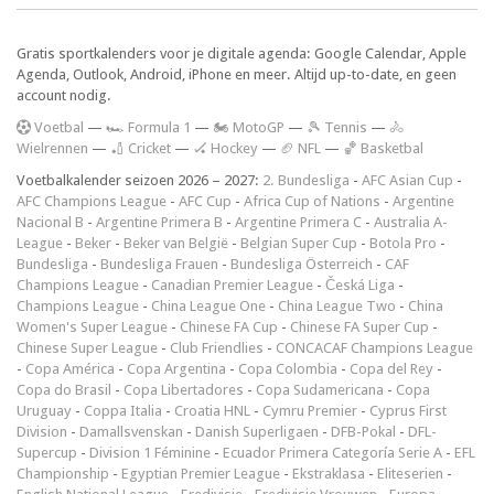
Gratis sportkalenders voor je digitale agenda: Google Calendar, Apple
Agenda, Outlook, Android, iPhone en meer. Altijd up-to-date, en geen
account nodig.
V
oetbal
—
🏎️ Formula 1
—
🏍 MotoGP
—
🎾 Tennis
—
🚴
Wielrennen
—
🏏 Cricket
—
🏑 Hockey
—
🏈 NFL
—
🏀 Basketbal
Voetbalkalender seizoen 2026 – 2027:
2. Bundesliga
-
AFC Asian Cup
-
AFC Champions League
-
AFC Cup
-
Africa Cup of Nations
-
Argentine
Nacional B
-
Argentine Primera B
-
Argentine Primera C
-
Australia A-
League
-
Beker
-
Beker van België
-
Belgian Super Cup
-
Botola Pro
-
Bundesliga
-
Bundesliga Frauen
-
Bundesliga Österreich
-
CAF
Champions League
-
Canadian Premier League
-
Česká Liga
-
Champions League
-
China League One
-
China League Two
-
China
Women's Super League
-
Chinese FA Cup
-
Chinese FA Super Cup
-
Chinese Super League
-
Club Friendlies
-
CONCACAF Champions League
-
Copa América
-
Copa Argentina
-
Copa Colombia
-
Copa del Rey
-
Copa do Brasil
-
Copa Libertadores
-
Copa Sudamericana
-
Copa
Uruguay
-
Coppa Italia
-
Croatia HNL
-
Cymru Premier
-
Cyprus First
Division
-
Damallsvenskan
-
Danish Superligaen
-
DFB-Pokal
-
DFL-
Supercup
-
Division 1 Féminine
-
Ecuador Primera Categoría Serie A
-
EFL
Championship
-
Egyptian Premier League
-
Ekstraklasa
-
Eliteserien
-