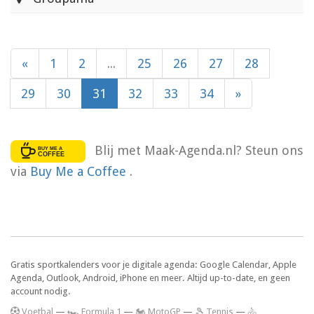
«
1
2
...
25
26
27
28
29
30
31
32
33
34
»
Blij met Maak-Agenda.nl? Steun ons
via
Buy Me a Coffee
.
Gratis sportkalenders voor je digitale agenda: Google Calendar, Apple
Agenda, Outlook, Android, iPhone en meer. Altijd up-to-date, en geen
account nodig.
V
oetbal
—
🏎️ Formula 1
—
🏍 MotoGP
—
🎾 Tennis
—
🚴