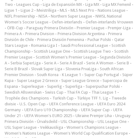
Two
-
Leagues Cup
-
Liga de Expansión MX
-
Liga MX
-
Liga MX Femenil
-
Ligue 1
-
Ligue 2
-
Meistriliiga
-
MLS
-
MLS Next Pro
-
Nations League
-
NIFL Premiership
-
NISA
-
Northern Super League
-
NWSL National
Women's Soccer League
-
Oefen-interlands
-
Oefen-interlands Vrouwen
-
ÖFB-Cup
-
Paraguay Primera División
-
Premier League
-
Premjer-Liga
-
Primera A
-
Primera Division
-
Primera Division Argentina
-
Primera
División de Chile
-
Primera División Femenina
-
Puchar Polski
-
Qatar
Stars League
-
Romania Liga I
-
Saudi Professional League
-
Scottish
Championship
-
Scottish League One
-
Scottish League Two
-
Scottish
Premier League
-
Scottish Women's Premier League
-
Segunda División
A
-
Serbia SuperLiga
-
Serie A
-
Serie A Brazil
-
Serie A Women
-
Serie B
-
Serie B Brazil
-
Slovak Super Liga
-
Slovenia PrvaLiga
-
South African
Premier Division
-
South Korea - K League 1
-
Super Cup Portugal
-
Süper
Kupa
-
Super League 2 Greece
-
Super League Greece
-
Supercopa de
Espana
-
Superleague
-
Superlig
-
Superliga
-
Superpuchar Polski
-
Swedish Allsvenskan
-
Swiss Cup
-
Thai FA Cup
-
Thai League 1
-
Trophée des Champions
-
Turkish Cup
-
Türkiye TFF 1. Lig
-
Tweede
divisie
-
U.S. Open Cup
-
UEFA Conference League
-
UEFA Euro 2024
Germany
-
UEFA Euro U19 Championship
-
UEFA Super Cup
-
UEFA
Under 21
-
UEFA Women's EURO 2025
-
Ukraine Premjer Liha
-
Uruguay
Primera División
-
Úrvalsdeild
-
USL Championship
-
USL League One
-
USL Super League
-
Veikkausliiga
-
Women's Champions League
-
Women's Nations League
-
Women's World Cup Qualification Europe
-