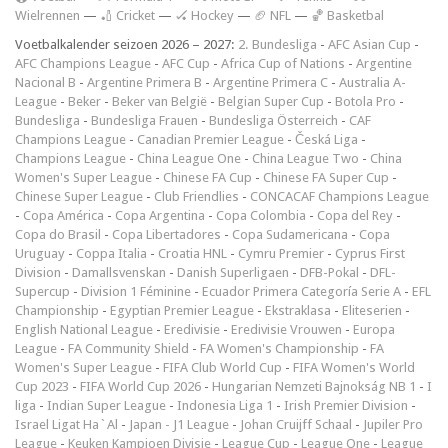
Wielrennen
—
🏏 Cricket
—
🏑 Hockey
—
🏈 NFL
—
🏀 Basketbal
Voetbalkalender seizoen 2026 – 2027:
2. Bundesliga
-
AFC Asian Cup
-
AFC Champions League
-
AFC Cup
-
Africa Cup of Nations
-
Argentine
Nacional B
-
Argentine Primera B
-
Argentine Primera C
-
Australia A-
League
-
Beker
-
Beker van België
-
Belgian Super Cup
-
Botola Pro
-
Bundesliga
-
Bundesliga Frauen
-
Bundesliga Österreich
-
CAF
Champions League
-
Canadian Premier League
-
Česká Liga
-
Champions League
-
China League One
-
China League Two
-
China
Women's Super League
-
Chinese FA Cup
-
Chinese FA Super Cup
-
Chinese Super League
-
Club Friendlies
-
CONCACAF Champions League
-
Copa América
-
Copa Argentina
-
Copa Colombia
-
Copa del Rey
-
Copa do Brasil
-
Copa Libertadores
-
Copa Sudamericana
-
Copa
Uruguay
-
Coppa Italia
-
Croatia HNL
-
Cymru Premier
-
Cyprus First
Division
-
Damallsvenskan
-
Danish Superligaen
-
DFB-Pokal
-
DFL-
Supercup
-
Division 1 Féminine
-
Ecuador Primera Categoría Serie A
-
EFL
Championship
-
Egyptian Premier League
-
Ekstraklasa
-
Eliteserien
-
English National League
-
Eredivisie
-
Eredivisie Vrouwen
-
Europa
League
-
FA Community Shield
-
FA Women's Championship
-
FA
Women's Super League
-
FIFA Club World Cup
-
FIFA Women's World
Cup 2023
-
FIFA World Cup 2026
-
Hungarian Nemzeti Bajnokság NB 1
-
I
liga
-
Indian Super League
-
Indonesia Liga 1
-
Irish Premier Division
-
Israel Ligat Ha`Al
-
Japan - J1 League
-
Johan Cruijff Schaal
-
Jupiler Pro
League
-
Keuken Kampioen Divisie
-
League Cup
-
League One
-
League