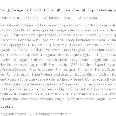
ndar, Apple Agenda, Outlook, Android, iPhone en meer. Altijd up-to-date, en g
 Wielrennen
—
🏏 Cricket
—
🏑 Hockey
—
🏈 NFL
—
🏀 Basketbal
sian Cup
-
AFC Champions League
-
AFC Cup
-
Africa Cup of Nations
-
Argenti
r Cup
-
Botola Pro
-
Bundesliga
-
Bundesliga Frauen
-
Bundesliga Österreich
-
e Two
-
China Women's Super League
-
Chinese FA Cup
-
Chinese FA Super Cu
 Colombia
-
Copa del Rey
-
Copa do Brasil
-
Copa Libertadores
-
Copa Sudam
nish Superligaen
-
DFB-Pokal
-
DFL-Supercup
-
Division 1 Féminine
-
Ecuador P
 League
-
Eredivisie
-
Eredivisie Vrouwen
-
Europa League
-
FA Community Shie
023
-
FIFA World Cup 2026
-
Hungarian Nemzeti Bajnokság NB 1
-
I liga
-
India
-
Jupiler Pro League
-
Keuken Kampioen Divisie
-
League Cup
-
League One
-
Le
Next Pro
-
Nations League
-
NIFL Premiership
-
NISA
-
Northern Super League
 Primera División
-
Premier League
-
Premjer-Liga
-
Primera A
-
Primera Divis
gue
-
Romania Liga I
-
Saudi Professional League
-
Scottish Championship
-
Sc
ión A
-
Serbia SuperLiga
-
Serie A
-
Serie A Brazil
-
Serie A Women
-
Serie B
-
Se
Cup Portugal
-
Süper Kupa
-
Super League 2 Greece
-
Super League Greece
-
S
i FA Cup
-
Thai League 1
-
Trophée des Champions
-
Turkish Cup
-
Türkiye TFF
onship
-
UEFA Super Cup
-
UEFA Under 21
-
UEFA Women's EURO 2025
-
Ukrai
eikkausliiga
-
Women's Champions League
-
Women's Nations League
-
Wome
ige stand
e Agendamakers B.V.
–
info@agendamakers.nl