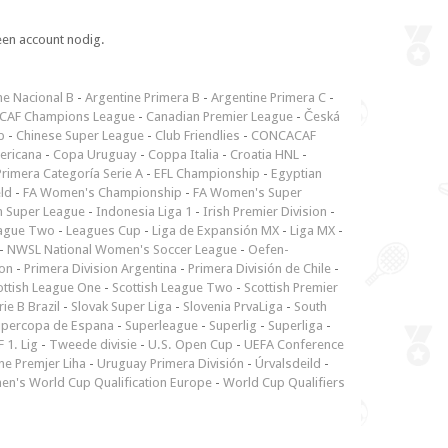
een account nodig.
ne Nacional B
-
Argentine Primera B
-
Argentine Primera C
-
CAF Champions League
-
Canadian Premier League
-
Česká
p
-
Chinese Super League
-
Club Friendlies
-
CONCACAF
ericana
-
Copa Uruguay
-
Coppa Italia
-
Croatia HNL
-
rimera Categoría Serie A
-
EFL Championship
-
Egyptian
ld
-
FA Women's Championship
-
FA Women's Super
n Super League
-
Indonesia Liga 1
-
Irish Premier Division
-
ague Two
-
Leagues Cup
-
Liga de Expansión MX
-
Liga MX
-
-
NWSL National Women's Soccer League
-
Oefen-
ion
-
Primera Division Argentina
-
Primera División de Chile
-
ottish League One
-
Scottish League Two
-
Scottish Premier
rie B Brazil
-
Slovak Super Liga
-
Slovenia PrvaLiga
-
South
upercopa de Espana
-
Superleague
-
Superlig
-
Superliga
-
 1. Lig
-
Tweede divisie
-
U.S. Open Cup
-
UEFA Conference
ne Premjer Liha
-
Uruguay Primera División
-
Úrvalsdeild
-
n's World Cup Qualification Europe
-
World Cup Qualifiers