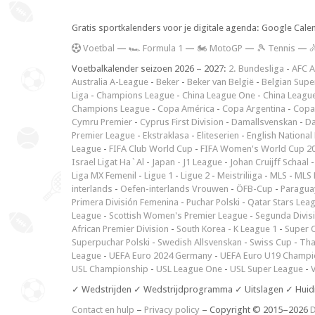
Gratis sportkalenders voor je digitale agenda: Google Cale
V
oetbal
—
🏎️ Formula 1
—
🏍 MotoGP
—
🎾 Tennis
—

Voetbalkalender seizoen 2026 – 2027:
2. Bundesliga
-
AFC A
Australia A-League
-
Beker
-
Beker van België
-
Belgian Supe
Liga
-
Champions League
-
China League One
-
China Leagu
Champions League
-
Copa América
-
Copa Argentina
-
Copa
Cymru Premier
-
Cyprus First Division
-
Damallsvenskan
-
Da
Premier League
-
Ekstraklasa
-
Eliteserien
-
English National
League
-
FIFA Club World Cup
-
FIFA Women's World Cup 2
Israel Ligat Ha`Al
-
Japan - J1 League
-
Johan Cruijff Schaal
Liga MX Femenil
-
Ligue 1
-
Ligue 2
-
Meistriliiga
-
MLS
-
MLS 
interlands
-
Oefen-interlands Vrouwen
-
ÖFB-Cup
-
Paraguay
Primera División Femenina
-
Puchar Polski
-
Qatar Stars Lea
League
-
Scottish Women's Premier League
-
Segunda Divis
African Premier Division
-
South Korea - K League 1
-
Super 
Superpuchar Polski
-
Swedish Allsvenskan
-
Swiss Cup
-
Tha
League
-
UEFA Euro 2024 Germany
-
UEFA Euro U19 Champi
USL Championship
-
USL League One
-
USL Super League
-
V
✓ Wedstrijden ✓ Wedstrijdprogramma ✓ Uitslagen ✓ Huid
Contact en hulp
–
Privacy policy
– Copyright © 2015–2026
D