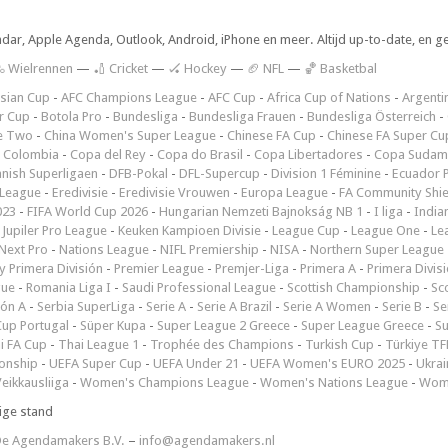
ndar, Apple Agenda, Outlook, Android, iPhone en meer. Altijd up-to-date, en g
 Wielrennen
—
🏏 Cricket
—
🏑 Hockey
—
🏈 NFL
—
🏀 Basketbal
sian Cup
-
AFC Champions League
-
AFC Cup
-
Africa Cup of Nations
-
Argenti
r Cup
-
Botola Pro
-
Bundesliga
-
Bundesliga Frauen
-
Bundesliga Österreich
-
e Two
-
China Women's Super League
-
Chinese FA Cup
-
Chinese FA Super Cu
 Colombia
-
Copa del Rey
-
Copa do Brasil
-
Copa Libertadores
-
Copa Sudam
nish Superligaen
-
DFB-Pokal
-
DFL-Supercup
-
Division 1 Féminine
-
Ecuador P
 League
-
Eredivisie
-
Eredivisie Vrouwen
-
Europa League
-
FA Community Shie
023
-
FIFA World Cup 2026
-
Hungarian Nemzeti Bajnokság NB 1
-
I liga
-
India
-
Jupiler Pro League
-
Keuken Kampioen Divisie
-
League Cup
-
League One
-
Le
Next Pro
-
Nations League
-
NIFL Premiership
-
NISA
-
Northern Super League
 Primera División
-
Premier League
-
Premjer-Liga
-
Primera A
-
Primera Divis
gue
-
Romania Liga I
-
Saudi Professional League
-
Scottish Championship
-
Sc
ión A
-
Serbia SuperLiga
-
Serie A
-
Serie A Brazil
-
Serie A Women
-
Serie B
-
Se
Cup Portugal
-
Süper Kupa
-
Super League 2 Greece
-
Super League Greece
-
S
i FA Cup
-
Thai League 1
-
Trophée des Champions
-
Turkish Cup
-
Türkiye TFF
onship
-
UEFA Super Cup
-
UEFA Under 21
-
UEFA Women's EURO 2025
-
Ukrai
eikkausliiga
-
Women's Champions League
-
Women's Nations League
-
Wome
ige stand
e Agendamakers B.V.
–
info@agendamakers.nl