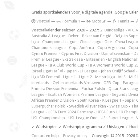
Gratis sportkalenders voor je digitale agenda: Google Cale
V
oetbal
—
🏎️ Formula 1
—
🏍 MotoGP
—
🎾 Tennis
—

Voetbalkalender seizoen 2026 – 2027:
2. Bundesliga
-
AFC A
Australia A-League
-
Beker
-
Beker van België
-
Belgian Supe
Liga
-
Champions League
-
China League One
-
China Leagu
Champions League
-
Copa América
-
Copa Argentina
-
Copa
Cymru Premier
-
Cyprus First Division
-
Damallsvenskan
-
Da
Premier League
-
Ekstraklasa
-
Eliteserien
-
English National
League
-
FIFA Club World Cup
-
FIFA Women's World Cup 2
Israel Ligat Ha`Al
-
Japan - J1 League
-
Johan Cruijff Schaal
Liga MX Femenil
-
Ligue 1
-
Ligue 2
-
Meistriliiga
-
MLS
-
MLS 
interlands
-
Oefen-interlands Vrouwen
-
ÖFB-Cup
-
Paraguay
Primera División Femenina
-
Puchar Polski
-
Qatar Stars Lea
League
-
Scottish Women's Premier League
-
Segunda Divis
African Premier Division
-
South Korea - K League 1
-
Super 
Superpuchar Polski
-
Swedish Allsvenskan
-
Swiss Cup
-
Tha
League
-
UEFA Euro 2024 Germany
-
UEFA Euro U19 Champi
USL Championship
-
USL League One
-
USL Super League
-
V
✓ Wedstrijden ✓ Wedstrijdprogramma ✓ Uitslagen ✓ Huid
Contact en hulp
–
Privacy policy
– Copyright © 2015–2026
D