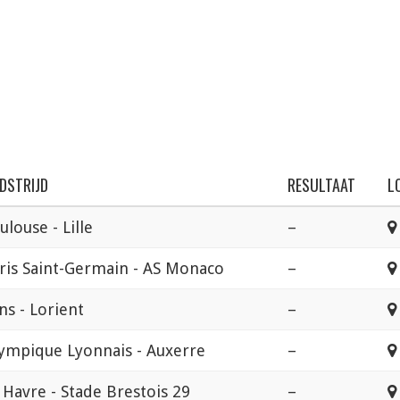
DSTRIJD
RESULTAAT
L
ulouse - Lille
–
ris Saint-Germain - AS Monaco
–
ns - Lorient
–
ympique Lyonnais - Auxerre
–
 Havre - Stade Brestois 29
–