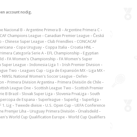
een account nodig.
ne Nacional B
-
Argentine Primera B
-
Argentine Primera C
-
CAF Champions League
-
Canadian Premier League
-
Česká
p
-
Chinese Super League
-
Club Friendlies
-
CONCACAF
ericana
-
Copa Uruguay
-
Coppa Italia
-
Croatia HNL
-
rimera Categoría Serie A
-
EFL Championship
-
Egyptian
ld
-
FA Women's Championship
-
FA Women's Super
n Super League
-
Indonesia Liga 1
-
Irish Premier Division
-
ague Two
-
Leagues Cup
-
Liga de Expansión MX
-
Liga MX
-
-
NWSL National Women's Soccer League
-
Oefen-
ion
-
Primera Division Argentina
-
Primera División de Chile
-
ottish League One
-
Scottish League Two
-
Scottish Premier
rie B Brazil
-
Slovak Super Liga
-
Slovenia PrvaLiga
-
South
upercopa de Espana
-
Superleague
-
Superlig
-
Superliga
-
 1. Lig
-
Tweede divisie
-
U.S. Open Cup
-
UEFA Conference
ne Premjer Liha
-
Uruguay Primera División
-
Úrvalsdeild
-
n's World Cup Qualification Europe
-
World Cup Qualifiers