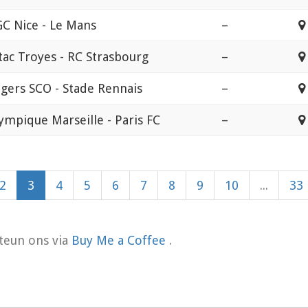
C Nice - Le Mans
–
tac Troyes - RC Strasbourg
–
gers SCO - Stade Rennais
–
ympique Marseille - Paris FC
–
2
3
4
5
6
7
8
9
10
...
33
teun ons via
Buy Me a Coffee
.