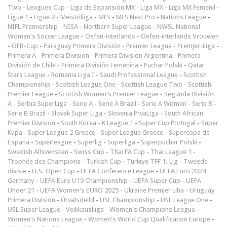
Two
-
Leagues Cup
-
Liga de Expansión MX
-
Liga MX
-
Liga MX Femenil
-
Ligue 1
-
Ligue 2
-
Meistriliiga
-
MLS
-
MLS Next Pro
-
Nations League
-
NIFL Premiership
-
NISA
-
Northern Super League
-
NWSL National
Women's Soccer League
-
Oefen-interlands
-
Oefen-interlands Vrouwen
-
ÖFB-Cup
-
Paraguay Primera División
-
Premier League
-
Premjer-Liga
-
Primera A
-
Primera Division
-
Primera Division Argentina
-
Primera
División de Chile
-
Primera División Femenina
-
Puchar Polski
-
Qatar
Stars League
-
Romania Liga I
-
Saudi Professional League
-
Scottish
Championship
-
Scottish League One
-
Scottish League Two
-
Scottish
Premier League
-
Scottish Women's Premier League
-
Segunda División
A
-
Serbia SuperLiga
-
Serie A
-
Serie A Brazil
-
Serie A Women
-
Serie B
-
Serie B Brazil
-
Slovak Super Liga
-
Slovenia PrvaLiga
-
South African
Premier Division
-
South Korea - K League 1
-
Super Cup Portugal
-
Süper
Kupa
-
Super League 2 Greece
-
Super League Greece
-
Supercopa de
Espana
-
Superleague
-
Superlig
-
Superliga
-
Superpuchar Polski
-
Swedish Allsvenskan
-
Swiss Cup
-
Thai FA Cup
-
Thai League 1
-
Trophée des Champions
-
Turkish Cup
-
Türkiye TFF 1. Lig
-
Tweede
divisie
-
U.S. Open Cup
-
UEFA Conference League
-
UEFA Euro 2024
Germany
-
UEFA Euro U19 Championship
-
UEFA Super Cup
-
UEFA
Under 21
-
UEFA Women's EURO 2025
-
Ukraine Premjer Liha
-
Uruguay
Primera División
-
Úrvalsdeild
-
USL Championship
-
USL League One
-
USL Super League
-
Veikkausliiga
-
Women's Champions League
-
Women's Nations League
-
Women's World Cup Qualification Europe
-