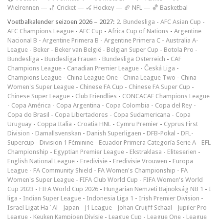
Wielrennen
—
🏏 Cricket
—
🏑 Hockey
—
🏈 NFL
—
🏀 Basketbal
Voetbalkalender seizoen 2026 – 2027:
2. Bundesliga
-
AFC Asian Cup
-
AFC Champions League
-
AFC Cup
-
Africa Cup of Nations
-
Argentine
Nacional B
-
Argentine Primera B
-
Argentine Primera C
-
Australia A-
League
-
Beker
-
Beker van België
-
Belgian Super Cup
-
Botola Pro
-
Bundesliga
-
Bundesliga Frauen
-
Bundesliga Österreich
-
CAF
Champions League
-
Canadian Premier League
-
Česká Liga
-
Champions League
-
China League One
-
China League Two
-
China
Women's Super League
-
Chinese FA Cup
-
Chinese FA Super Cup
-
Chinese Super League
-
Club Friendlies
-
CONCACAF Champions League
-
Copa América
-
Copa Argentina
-
Copa Colombia
-
Copa del Rey
-
Copa do Brasil
-
Copa Libertadores
-
Copa Sudamericana
-
Copa
Uruguay
-
Coppa Italia
-
Croatia HNL
-
Cymru Premier
-
Cyprus First
Division
-
Damallsvenskan
-
Danish Superligaen
-
DFB-Pokal
-
DFL-
Supercup
-
Division 1 Féminine
-
Ecuador Primera Categoría Serie A
-
EFL
Championship
-
Egyptian Premier League
-
Ekstraklasa
-
Eliteserien
-
English National League
-
Eredivisie
-
Eredivisie Vrouwen
-
Europa
League
-
FA Community Shield
-
FA Women's Championship
-
FA
Women's Super League
-
FIFA Club World Cup
-
FIFA Women's World
Cup 2023
-
FIFA World Cup 2026
-
Hungarian Nemzeti Bajnokság NB 1
-
I
liga
-
Indian Super League
-
Indonesia Liga 1
-
Irish Premier Division
-
Israel Ligat Ha`Al
-
Japan - J1 League
-
Johan Cruijff Schaal
-
Jupiler Pro
League
-
Keuken Kampioen Divisie
-
League Cup
-
League One
-
League