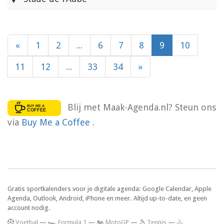
«
1
2
...
6
7
8
9
10
11
12
...
33
34
»
Blij met Maak-Agenda.nl? Steun ons
via
Buy Me a Coffee
.
Gratis sportkalenders voor je digitale agenda: Google Calendar, Apple
Agenda, Outlook, Android, iPhone en meer. Altijd up-to-date, en geen
account nodig.
V
oetbal
—
🏎️ Formula 1
—
🏍 MotoGP
—
🎾 Tennis
—
🚴