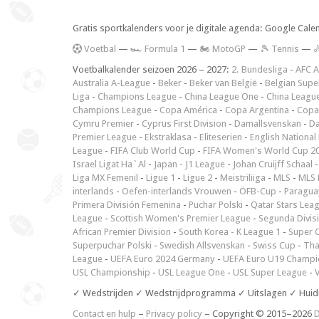
Gratis sportkalenders voor je digitale agenda: Google Cale
V
oetbal
—
🏎️ Formula 1
—
🏍 MotoGP
—
🎾 Tennis
—

Voetbalkalender seizoen 2026 – 2027:
2. Bundesliga
-
AFC A
Australia A-League
-
Beker
-
Beker van België
-
Belgian Supe
Liga
-
Champions League
-
China League One
-
China Leagu
Champions League
-
Copa América
-
Copa Argentina
-
Copa
Cymru Premier
-
Cyprus First Division
-
Damallsvenskan
-
Da
Premier League
-
Ekstraklasa
-
Eliteserien
-
English National
League
-
FIFA Club World Cup
-
FIFA Women's World Cup 2
Israel Ligat Ha`Al
-
Japan - J1 League
-
Johan Cruijff Schaal
Liga MX Femenil
-
Ligue 1
-
Ligue 2
-
Meistriliiga
-
MLS
-
MLS 
interlands
-
Oefen-interlands Vrouwen
-
ÖFB-Cup
-
Paraguay
Primera División Femenina
-
Puchar Polski
-
Qatar Stars Lea
League
-
Scottish Women's Premier League
-
Segunda Divis
African Premier Division
-
South Korea - K League 1
-
Super 
Superpuchar Polski
-
Swedish Allsvenskan
-
Swiss Cup
-
Tha
League
-
UEFA Euro 2024 Germany
-
UEFA Euro U19 Champi
USL Championship
-
USL League One
-
USL Super League
-
V
✓ Wedstrijden ✓ Wedstrijdprogramma ✓ Uitslagen ✓ Huid
Contact en hulp
–
Privacy policy
– Copyright © 2015–2026
D