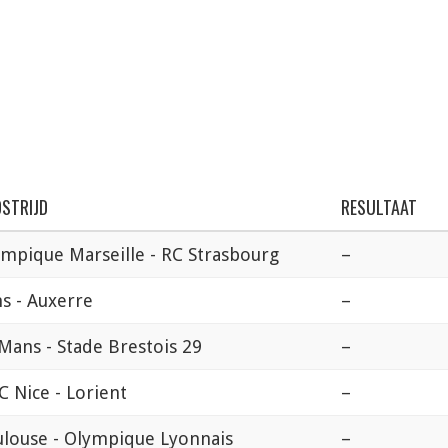
STRIJD
RESULTAAT
mpique Marseille - RC Strasbourg
–
s - Auxerre
–
Mans - Stade Brestois 29
–
 Nice - Lorient
–
louse - Olympique Lyonnais
–