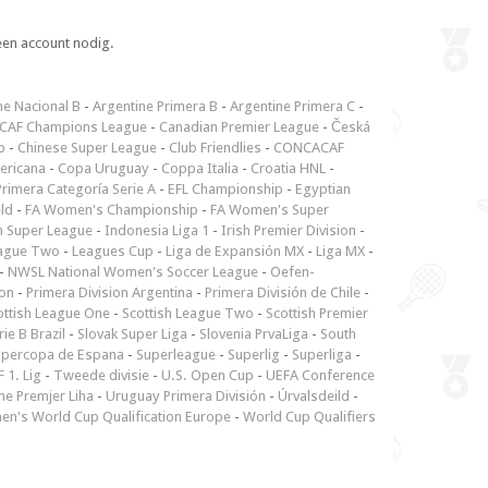
een account nodig.
ne Nacional B
-
Argentine Primera B
-
Argentine Primera C
-
CAF Champions League
-
Canadian Premier League
-
Česká
p
-
Chinese Super League
-
Club Friendlies
-
CONCACAF
ericana
-
Copa Uruguay
-
Coppa Italia
-
Croatia HNL
-
rimera Categoría Serie A
-
EFL Championship
-
Egyptian
ld
-
FA Women's Championship
-
FA Women's Super
n Super League
-
Indonesia Liga 1
-
Irish Premier Division
-
ague Two
-
Leagues Cup
-
Liga de Expansión MX
-
Liga MX
-
-
NWSL National Women's Soccer League
-
Oefen-
ion
-
Primera Division Argentina
-
Primera División de Chile
-
ottish League One
-
Scottish League Two
-
Scottish Premier
rie B Brazil
-
Slovak Super Liga
-
Slovenia PrvaLiga
-
South
upercopa de Espana
-
Superleague
-
Superlig
-
Superliga
-
 1. Lig
-
Tweede divisie
-
U.S. Open Cup
-
UEFA Conference
ne Premjer Liha
-
Uruguay Primera División
-
Úrvalsdeild
-
n's World Cup Qualification Europe
-
World Cup Qualifiers