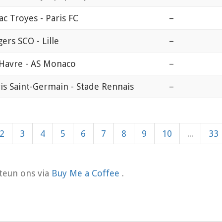
ac Troyes - Paris FC
–
ers SCO - Lille
–
Havre - AS Monaco
–
is Saint-Germain - Stade Rennais
–
2
3
4
5
6
7
8
9
10
...
33
teun ons via
Buy Me a Coffee
.