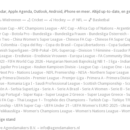
ndar, Apple Agenda, Outlook, Android, iPhone en meer. Altijd up-to-date, en g
 Wielrennen
—
🏏 Cricket
—
🏑 Hockey
—
🏈 NFL
—
🏀 Basketbal
sian Cup
-
AFC Champions League
-
AFC Cup
-
Africa Cup of Nations
-
Argenti
r Cup
-
Botola Pro
-
Bundesliga
-
Bundesliga Frauen
-
Bundesliga Österreich
-
e Two
-
China Women's Super League
-
Chinese FA Cup
-
Chinese FA Super Cu
 Colombia
-
Copa del Rey
-
Copa do Brasil
-
Copa Libertadores
-
Copa Sudam
nish Superligaen
-
DFB-Pokal
-
DFL-Supercup
-
Division 1 Féminine
-
Ecuador P
 League
-
Eredivisie
-
Eredivisie Vrouwen
-
Europa League
-
FA Community Shie
023
-
FIFA World Cup 2026
-
Hungarian Nemzeti Bajnokság NB 1
-
I liga
-
India
-
Jupiler Pro League
-
Keuken Kampioen Divisie
-
League Cup
-
League One
-
Le
Next Pro
-
Nations League
-
NIFL Premiership
-
NISA
-
Northern Super League
 Primera División
-
Premier League
-
Premjer-Liga
-
Primera A
-
Primera Divis
gue
-
Romania Liga I
-
Saudi Professional League
-
Scottish Championship
-
Sc
ión A
-
Serbia SuperLiga
-
Serie A
-
Serie A Brazil
-
Serie A Women
-
Serie B
-
Se
Cup Portugal
-
Süper Kupa
-
Super League 2 Greece
-
Super League Greece
-
S
i FA Cup
-
Thai League 1
-
Trophée des Champions
-
Turkish Cup
-
Türkiye TFF
onship
-
UEFA Super Cup
-
UEFA Under 21
-
UEFA Women's EURO 2025
-
Ukrai
eikkausliiga
-
Women's Champions League
-
Women's Nations League
-
Wome
ige stand
e Agendamakers B.V.
–
info@agendamakers.nl