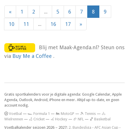
«
1
2
...
5
6
7
8
9
10
11
...
16
17
»
Blij met Maak-Agenda.nl? Steun ons
via
Buy Me a Coffee
.
Gratis sportkalenders voor je digitale agenda: Google Calendar, Apple
Agenda, Outlook, Android, iPhone en meer. Altijd up-to-date, en geen
account nodig.
V
oetbal
—
🏎️ Formula 1
—
🏍 MotoGP
—
🎾 Tennis
—
🚴
Wielrennen
—
🏏 Cricket
—
🏑 Hockey
—
🏈 NFL
—
🏀 Basketbal
Voetbalkalender seizoen 2026 – 2027:
2. Bundesliga
-
AFC Asian Cup
-