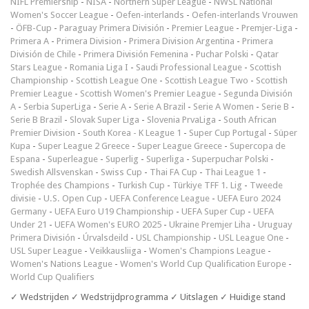
NIFL Premiership
-
NISA
-
Northern Super League
-
NWSL National
Women's Soccer League
-
Oefen-interlands
-
Oefen-interlands Vrouwen
-
ÖFB-Cup
-
Paraguay Primera División
-
Premier League
-
Premjer-Liga
-
Primera A
-
Primera Division
-
Primera Division Argentina
-
Primera
División de Chile
-
Primera División Femenina
-
Puchar Polski
-
Qatar
Stars League
-
Romania Liga I
-
Saudi Professional League
-
Scottish
Championship
-
Scottish League One
-
Scottish League Two
-
Scottish
Premier League
-
Scottish Women's Premier League
-
Segunda División
A
-
Serbia SuperLiga
-
Serie A
-
Serie A Brazil
-
Serie A Women
-
Serie B
-
Serie B Brazil
-
Slovak Super Liga
-
Slovenia PrvaLiga
-
South African
Premier Division
-
South Korea - K League 1
-
Super Cup Portugal
-
Süper
Kupa
-
Super League 2 Greece
-
Super League Greece
-
Supercopa de
Espana
-
Superleague
-
Superlig
-
Superliga
-
Superpuchar Polski
-
Swedish Allsvenskan
-
Swiss Cup
-
Thai FA Cup
-
Thai League 1
-
Trophée des Champions
-
Turkish Cup
-
Türkiye TFF 1. Lig
-
Tweede
divisie
-
U.S. Open Cup
-
UEFA Conference League
-
UEFA Euro 2024
Germany
-
UEFA Euro U19 Championship
-
UEFA Super Cup
-
UEFA
Under 21
-
UEFA Women's EURO 2025
-
Ukraine Premjer Liha
-
Uruguay
Primera División
-
Úrvalsdeild
-
USL Championship
-
USL League One
-
USL Super League
-
Veikkausliiga
-
Women's Champions League
-
Women's Nations League
-
Women's World Cup Qualification Europe
-
World Cup Qualifiers
✓ Wedstrijden ✓ Wedstrijdprogramma ✓ Uitslagen ✓ Huidige stand