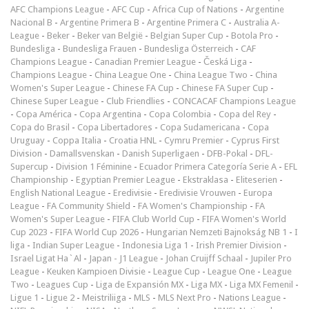
AFC Champions League
-
AFC Cup
-
Africa Cup of Nations
-
Argentine
Nacional B
-
Argentine Primera B
-
Argentine Primera C
-
Australia A-
League
-
Beker
-
Beker van België
-
Belgian Super Cup
-
Botola Pro
-
Bundesliga
-
Bundesliga Frauen
-
Bundesliga Österreich
-
CAF
Champions League
-
Canadian Premier League
-
Česká Liga
-
Champions League
-
China League One
-
China League Two
-
China
Women's Super League
-
Chinese FA Cup
-
Chinese FA Super Cup
-
Chinese Super League
-
Club Friendlies
-
CONCACAF Champions League
-
Copa América
-
Copa Argentina
-
Copa Colombia
-
Copa del Rey
-
Copa do Brasil
-
Copa Libertadores
-
Copa Sudamericana
-
Copa
Uruguay
-
Coppa Italia
-
Croatia HNL
-
Cymru Premier
-
Cyprus First
Division
-
Damallsvenskan
-
Danish Superligaen
-
DFB-Pokal
-
DFL-
Supercup
-
Division 1 Féminine
-
Ecuador Primera Categoría Serie A
-
EFL
Championship
-
Egyptian Premier League
-
Ekstraklasa
-
Eliteserien
-
English National League
-
Eredivisie
-
Eredivisie Vrouwen
-
Europa
League
-
FA Community Shield
-
FA Women's Championship
-
FA
Women's Super League
-
FIFA Club World Cup
-
FIFA Women's World
Cup 2023
-
FIFA World Cup 2026
-
Hungarian Nemzeti Bajnokság NB 1
-
I
liga
-
Indian Super League
-
Indonesia Liga 1
-
Irish Premier Division
-
Israel Ligat Ha`Al
-
Japan - J1 League
-
Johan Cruijff Schaal
-
Jupiler Pro
League
-
Keuken Kampioen Divisie
-
League Cup
-
League One
-
League
Two
-
Leagues Cup
-
Liga de Expansión MX
-
Liga MX
-
Liga MX Femenil
-
Ligue 1
-
Ligue 2
-
Meistriliiga
-
MLS
-
MLS Next Pro
-
Nations League
-