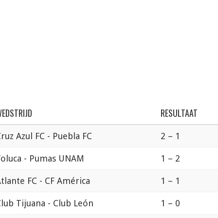
EDSTRIJD
RESULTAAT
ruz Azul FC - Puebla FC
2 – 1
Toluca - Pumas UNAM
1 – 2
tlante FC - CF América
1 – 1
lub Tijuana - Club León
1 – 0