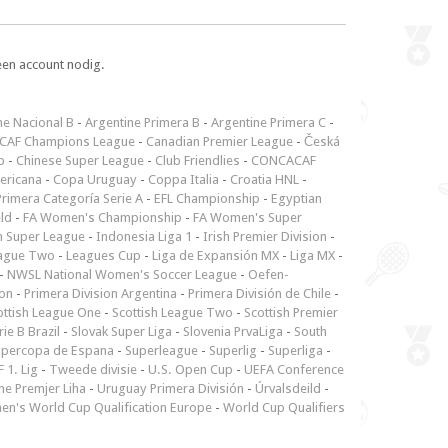
een account nodig.
ne Nacional B
-
Argentine Primera B
-
Argentine Primera C
-
CAF Champions League
-
Canadian Premier League
-
Česká
p
-
Chinese Super League
-
Club Friendlies
-
CONCACAF
ericana
-
Copa Uruguay
-
Coppa Italia
-
Croatia HNL
-
rimera Categoría Serie A
-
EFL Championship
-
Egyptian
ld
-
FA Women's Championship
-
FA Women's Super
n Super League
-
Indonesia Liga 1
-
Irish Premier Division
-
ague Two
-
Leagues Cup
-
Liga de Expansión MX
-
Liga MX
-
-
NWSL National Women's Soccer League
-
Oefen-
ion
-
Primera Division Argentina
-
Primera División de Chile
-
ottish League One
-
Scottish League Two
-
Scottish Premier
rie B Brazil
-
Slovak Super Liga
-
Slovenia PrvaLiga
-
South
upercopa de Espana
-
Superleague
-
Superlig
-
Superliga
-
 1. Lig
-
Tweede divisie
-
U.S. Open Cup
-
UEFA Conference
ne Premjer Liha
-
Uruguay Primera División
-
Úrvalsdeild
-
n's World Cup Qualification Europe
-
World Cup Qualifiers