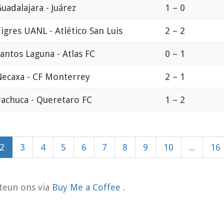
uadalajara - Juárez
1 – 0
igres UANL - Atlético San Luis
2 – 2
antos Laguna - Atlas FC
0 – 1
ecaxa - CF Monterrey
2 – 1
achuca - Queretaro FC
1 – 2
2
3
4
5
6
7
8
9
10
...
16
teun ons via
Buy Me a Coffee
.