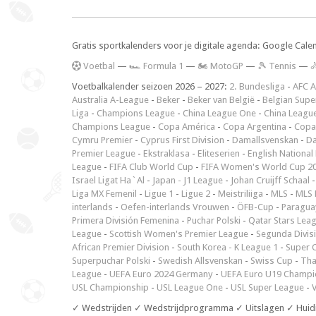
Gratis sportkalenders voor je digitale agenda: Google Cale
V
oetbal
—
🏎️ Formula 1
—
🏍 MotoGP
—
🎾 Tennis
—

Voetbalkalender seizoen 2026 – 2027:
2. Bundesliga
-
AFC A
Australia A-League
-
Beker
-
Beker van België
-
Belgian Supe
Liga
-
Champions League
-
China League One
-
China Leagu
Champions League
-
Copa América
-
Copa Argentina
-
Copa
Cymru Premier
-
Cyprus First Division
-
Damallsvenskan
-
Da
Premier League
-
Ekstraklasa
-
Eliteserien
-
English National
League
-
FIFA Club World Cup
-
FIFA Women's World Cup 2
Israel Ligat Ha`Al
-
Japan - J1 League
-
Johan Cruijff Schaal
Liga MX Femenil
-
Ligue 1
-
Ligue 2
-
Meistriliiga
-
MLS
-
MLS 
interlands
-
Oefen-interlands Vrouwen
-
ÖFB-Cup
-
Paraguay
Primera División Femenina
-
Puchar Polski
-
Qatar Stars Lea
League
-
Scottish Women's Premier League
-
Segunda Divis
African Premier Division
-
South Korea - K League 1
-
Super 
Superpuchar Polski
-
Swedish Allsvenskan
-
Swiss Cup
-
Tha
League
-
UEFA Euro 2024 Germany
-
UEFA Euro U19 Champi
USL Championship
-
USL League One
-
USL Super League
-
V
✓ Wedstrijden ✓ Wedstrijdprogramma ✓ Uitslagen ✓ Huid