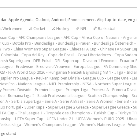
ndar, Apple Agenda, Outlook, Android, iPhone en meer. Altijd up-to-date, en g
 Wielrennen
—
🏏 Cricket
—
🏑 Hockey
—
🏈 NFL
—
🏀 Basketbal
sian Cup
-
AFC Champions League
-
AFC Cup
-
Africa Cup of Nations
-
Argenti
r Cup
-
Botola Pro
-
Bundesliga
-
Bundesliga Frauen
-
Bundesliga Österreich
-
e Two
-
China Women's Super League
-
Chinese FA Cup
-
Chinese FA Super Cu
 Colombia
-
Copa del Rey
-
Copa do Brasil
-
Copa Libertadores
-
Copa Sudam
nish Superligaen
-
DFB-Pokal
-
DFL-Supercup
-
Division 1 Féminine
-
Ecuador P
 League
-
Eredivisie
-
Eredivisie Vrouwen
-
Europa League
-
FA Community Shie
023
-
FIFA World Cup 2026
-
Hungarian Nemzeti Bajnokság NB 1
-
I liga
-
India
-
Jupiler Pro League
-
Keuken Kampioen Divisie
-
League Cup
-
League One
-
Le
Next Pro
-
Nations League
-
NIFL Premiership
-
NISA
-
Northern Super League
 Primera División
-
Premier League
-
Premjer-Liga
-
Primera A
-
Primera Divis
gue
-
Romania Liga I
-
Saudi Professional League
-
Scottish Championship
-
Sc
ión A
-
Serbia SuperLiga
-
Serie A
-
Serie A Brazil
-
Serie A Women
-
Serie B
-
Se
Cup Portugal
-
Süper Kupa
-
Super League 2 Greece
-
Super League Greece
-
S
i FA Cup
-
Thai League 1
-
Trophée des Champions
-
Turkish Cup
-
Türkiye TFF
onship
-
UEFA Super Cup
-
UEFA Under 21
-
UEFA Women's EURO 2025
-
Ukrai
eikkausliiga
-
Women's Champions League
-
Women's Nations League
-
Wome
ige stand