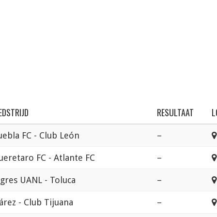
EDSTRIJD
RESULTAAT
L
uebla FC - Club León
–
ueretaro FC - Atlante FC
–
igres UANL - Toluca
–
árez - Club Tijuana
–