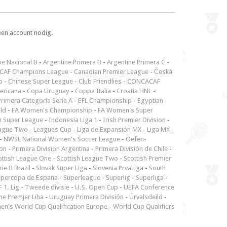
een account nodig.
ne Nacional B
-
Argentine Primera B
-
Argentine Primera C
-
CAF Champions League
-
Canadian Premier League
-
Česká
p
-
Chinese Super League
-
Club Friendlies
-
CONCACAF
ericana
-
Copa Uruguay
-
Coppa Italia
-
Croatia HNL
-
rimera Categoría Serie A
-
EFL Championship
-
Egyptian
ld
-
FA Women's Championship
-
FA Women's Super
n Super League
-
Indonesia Liga 1
-
Irish Premier Division
-
ague Two
-
Leagues Cup
-
Liga de Expansión MX
-
Liga MX
-
-
NWSL National Women's Soccer League
-
Oefen-
ion
-
Primera Division Argentina
-
Primera División de Chile
-
ottish League One
-
Scottish League Two
-
Scottish Premier
rie B Brazil
-
Slovak Super Liga
-
Slovenia PrvaLiga
-
South
upercopa de Espana
-
Superleague
-
Superlig
-
Superliga
-
 1. Lig
-
Tweede divisie
-
U.S. Open Cup
-
UEFA Conference
ne Premjer Liha
-
Uruguay Primera División
-
Úrvalsdeild
-
n's World Cup Qualification Europe
-
World Cup Qualifiers