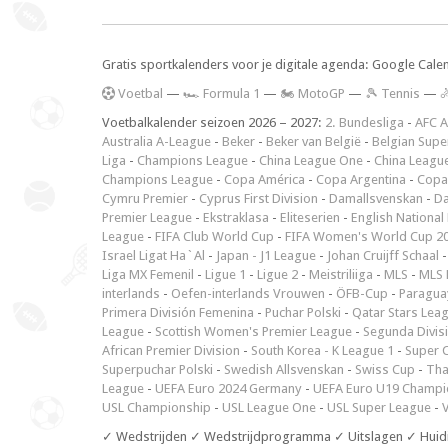
Gratis sportkalenders voor je digitale agenda: Google Cale
V
oetbal
—
🏎️ Formula 1
—
🏍 MotoGP
—
🎾 Tennis
—

Voetbalkalender seizoen 2026 – 2027:
2. Bundesliga
-
AFC A
Australia A-League
-
Beker
-
Beker van België
-
Belgian Supe
Liga
-
Champions League
-
China League One
-
China Leagu
Champions League
-
Copa América
-
Copa Argentina
-
Copa
Cymru Premier
-
Cyprus First Division
-
Damallsvenskan
-
Da
Premier League
-
Ekstraklasa
-
Eliteserien
-
English National
League
-
FIFA Club World Cup
-
FIFA Women's World Cup 2
Israel Ligat Ha`Al
-
Japan - J1 League
-
Johan Cruijff Schaal
Liga MX Femenil
-
Ligue 1
-
Ligue 2
-
Meistriliiga
-
MLS
-
MLS 
interlands
-
Oefen-interlands Vrouwen
-
ÖFB-Cup
-
Paraguay
Primera División Femenina
-
Puchar Polski
-
Qatar Stars Lea
League
-
Scottish Women's Premier League
-
Segunda Divis
African Premier Division
-
South Korea - K League 1
-
Super 
Superpuchar Polski
-
Swedish Allsvenskan
-
Swiss Cup
-
Tha
League
-
UEFA Euro 2024 Germany
-
UEFA Euro U19 Champi
USL Championship
-
USL League One
-
USL Super League
-
V
✓ Wedstrijden ✓ Wedstrijdprogramma ✓ Uitslagen ✓ Huid