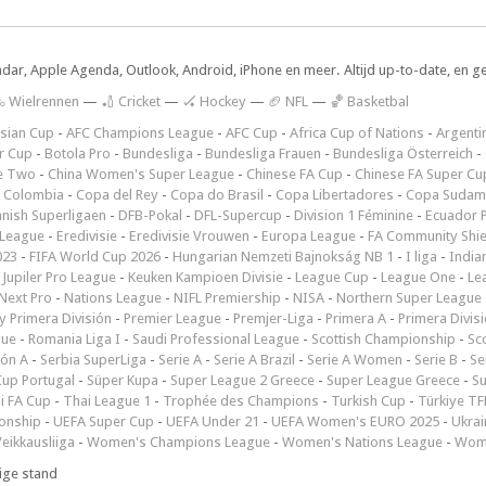
ndar, Apple Agenda, Outlook, Android, iPhone en meer. Altijd up-to-date, en g
 Wielrennen
—
🏏 Cricket
—
🏑 Hockey
—
🏈 NFL
—
🏀 Basketbal
sian Cup
-
AFC Champions League
-
AFC Cup
-
Africa Cup of Nations
-
Argenti
r Cup
-
Botola Pro
-
Bundesliga
-
Bundesliga Frauen
-
Bundesliga Österreich
-
e Two
-
China Women's Super League
-
Chinese FA Cup
-
Chinese FA Super Cu
 Colombia
-
Copa del Rey
-
Copa do Brasil
-
Copa Libertadores
-
Copa Sudam
nish Superligaen
-
DFB-Pokal
-
DFL-Supercup
-
Division 1 Féminine
-
Ecuador P
 League
-
Eredivisie
-
Eredivisie Vrouwen
-
Europa League
-
FA Community Shie
023
-
FIFA World Cup 2026
-
Hungarian Nemzeti Bajnokság NB 1
-
I liga
-
India
-
Jupiler Pro League
-
Keuken Kampioen Divisie
-
League Cup
-
League One
-
Le
Next Pro
-
Nations League
-
NIFL Premiership
-
NISA
-
Northern Super League
 Primera División
-
Premier League
-
Premjer-Liga
-
Primera A
-
Primera Divis
gue
-
Romania Liga I
-
Saudi Professional League
-
Scottish Championship
-
Sc
ión A
-
Serbia SuperLiga
-
Serie A
-
Serie A Brazil
-
Serie A Women
-
Serie B
-
Se
Cup Portugal
-
Süper Kupa
-
Super League 2 Greece
-
Super League Greece
-
S
i FA Cup
-
Thai League 1
-
Trophée des Champions
-
Turkish Cup
-
Türkiye TFF
onship
-
UEFA Super Cup
-
UEFA Under 21
-
UEFA Women's EURO 2025
-
Ukrai
eikkausliiga
-
Women's Champions League
-
Women's Nations League
-
Wome
ige stand