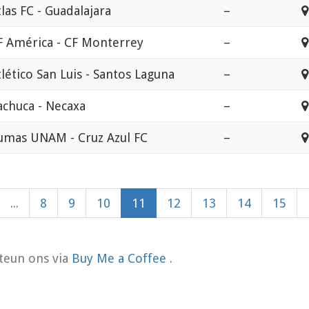
tlas FC - Guadalajara
–
F América - CF Monterrey
–
tlético San Luis - Santos Laguna
–
achuca - Necaxa
–
umas UNAM - Cruz Azul FC
–
...
8
9
10
11
12
13
14
15
teun ons via
Buy Me a Coffee
.