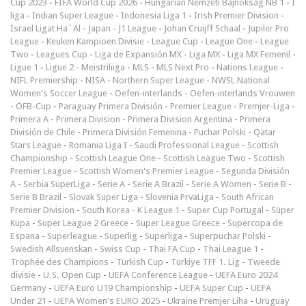
Cup 2023
-
FIFA World Cup 2026
-
Hungarian Nemzeti Bajnokság NB 1
-
I
liga
-
Indian Super League
-
Indonesia Liga 1
-
Irish Premier Division
-
Israel Ligat Ha`Al
-
Japan - J1 League
-
Johan Cruijff Schaal
-
Jupiler Pro
League
-
Keuken Kampioen Divisie
-
League Cup
-
League One
-
League
Two
-
Leagues Cup
-
Liga de Expansión MX
-
Liga MX
-
Liga MX Femenil
-
Ligue 1
-
Ligue 2
-
Meistriliiga
-
MLS
-
MLS Next Pro
-
Nations League
-
NIFL Premiership
-
NISA
-
Northern Super League
-
NWSL National
Women's Soccer League
-
Oefen-interlands
-
Oefen-interlands Vrouwen
-
ÖFB-Cup
-
Paraguay Primera División
-
Premier League
-
Premjer-Liga
-
Primera A
-
Primera Division
-
Primera Division Argentina
-
Primera
División de Chile
-
Primera División Femenina
-
Puchar Polski
-
Qatar
Stars League
-
Romania Liga I
-
Saudi Professional League
-
Scottish
Championship
-
Scottish League One
-
Scottish League Two
-
Scottish
Premier League
-
Scottish Women's Premier League
-
Segunda División
A
-
Serbia SuperLiga
-
Serie A
-
Serie A Brazil
-
Serie A Women
-
Serie B
-
Serie B Brazil
-
Slovak Super Liga
-
Slovenia PrvaLiga
-
South African
Premier Division
-
South Korea - K League 1
-
Super Cup Portugal
-
Süper
Kupa
-
Super League 2 Greece
-
Super League Greece
-
Supercopa de
Espana
-
Superleague
-
Superlig
-
Superliga
-
Superpuchar Polski
-
Swedish Allsvenskan
-
Swiss Cup
-
Thai FA Cup
-
Thai League 1
-
Trophée des Champions
-
Turkish Cup
-
Türkiye TFF 1. Lig
-
Tweede
divisie
-
U.S. Open Cup
-
UEFA Conference League
-
UEFA Euro 2024
Germany
-
UEFA Euro U19 Championship
-
UEFA Super Cup
-
UEFA
Under 21
-
UEFA Women's EURO 2025
-
Ukraine Premjer Liha
-
Uruguay