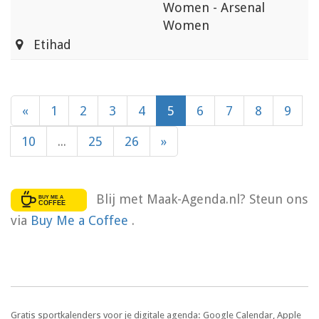
Women - Arsenal
Women
Etihad
«
1
2
3
4
5
6
7
8
9
10
...
25
26
»
Blij met Maak-Agenda.nl? Steun ons
via
Buy Me a Coffee
.
Gratis sportkalenders voor je digitale agenda: Google Calendar, Apple