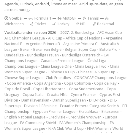
Agenda, Outlook, Android, iPhone en meer. Altijd up-to-date, en geen
account nodig.
V
oetbal
—
🏎️ Formula 1
—
🏍 MotoGP
—
🎾 Tennis
—
🚴
Wielrennen
—
🏏 Cricket
—
🏑 Hockey
—
🏈 NFL
—
🏀 Basketbal
Voetbalkalender seizoen 2026 – 2027:
2. Bundesliga
-
AFC Asian Cup
-
AFC Champions League
-
AFC Cup
-
Africa Cup of Nations
-
Argentine
Nacional B
-
Argentine Primera B
-
Argentine Primera C
-
Australia A-
League
-
Beker
-
Beker van België
-
Belgian Super Cup
-
Botola Pro
-
Bundesliga
-
Bundesliga Frauen
-
Bundesliga Österreich
-
CAF
Champions League
-
Canadian Premier League
-
Česká Liga
-
Champions League
-
China League One
-
China League Two
-
China
Women's Super League
-
Chinese FA Cup
-
Chinese FA Super Cup
-
Chinese Super League
-
Club Friendlies
-
CONCACAF Champions League
-
Copa América
-
Copa Argentina
-
Copa Colombia
-
Copa del Rey
-
Copa do Brasil
-
Copa Libertadores
-
Copa Sudamericana
-
Copa
Uruguay
-
Coppa Italia
-
Croatia HNL
-
Cymru Premier
-
Cyprus First
Division
-
Damallsvenskan
-
Danish Superligaen
-
DFB-Pokal
-
DFL-
Supercup
-
Division 1 Féminine
-
Ecuador Primera Categoría Serie A
-
EFL
Championship
-
Egyptian Premier League
-
Ekstraklasa
-
Eliteserien
-
English National League
-
Eredivisie
-
Eredivisie Vrouwen
-
Europa
League
-
FA Community Shield
-
FA Women's Championship
-
FA
Women's Super League
-
FIFA Club World Cup
-
FIFA Women's World