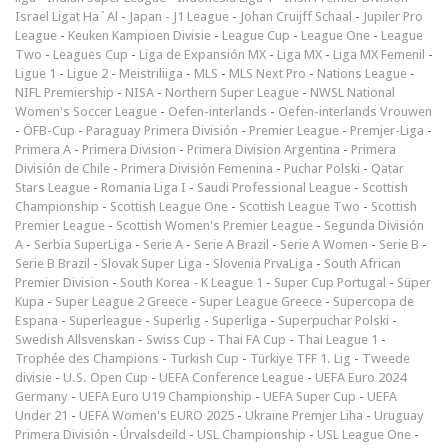
Israel Ligat Ha`Al
-
Japan - J1 League
-
Johan Cruijff Schaal
-
Jupiler Pro
League
-
Keuken Kampioen Divisie
-
League Cup
-
League One
-
League
Two
-
Leagues Cup
-
Liga de Expansión MX
-
Liga MX
-
Liga MX Femenil
-
Ligue 1
-
Ligue 2
-
Meistriliiga
-
MLS
-
MLS Next Pro
-
Nations League
-
NIFL Premiership
-
NISA
-
Northern Super League
-
NWSL National
Women's Soccer League
-
Oefen-interlands
-
Oefen-interlands Vrouwen
-
ÖFB-Cup
-
Paraguay Primera División
-
Premier League
-
Premjer-Liga
-
Primera A
-
Primera Division
-
Primera Division Argentina
-
Primera
División de Chile
-
Primera División Femenina
-
Puchar Polski
-
Qatar
Stars League
-
Romania Liga I
-
Saudi Professional League
-
Scottish
Championship
-
Scottish League One
-
Scottish League Two
-
Scottish
Premier League
-
Scottish Women's Premier League
-
Segunda División
A
-
Serbia SuperLiga
-
Serie A
-
Serie A Brazil
-
Serie A Women
-
Serie B
-
Serie B Brazil
-
Slovak Super Liga
-
Slovenia PrvaLiga
-
South African
Premier Division
-
South Korea - K League 1
-
Super Cup Portugal
-
Süper
Kupa
-
Super League 2 Greece
-
Super League Greece
-
Supercopa de
Espana
-
Superleague
-
Superlig
-
Superliga
-
Superpuchar Polski
-
Swedish Allsvenskan
-
Swiss Cup
-
Thai FA Cup
-
Thai League 1
-
Trophée des Champions
-
Turkish Cup
-
Türkiye TFF 1. Lig
-
Tweede
divisie
-
U.S. Open Cup
-
UEFA Conference League
-
UEFA Euro 2024
Germany
-
UEFA Euro U19 Championship
-
UEFA Super Cup
-
UEFA
Under 21
-
UEFA Women's EURO 2025
-
Ukraine Premjer Liha
-
Uruguay
Primera División
-
Úrvalsdeild
-
USL Championship
-
USL League One
-