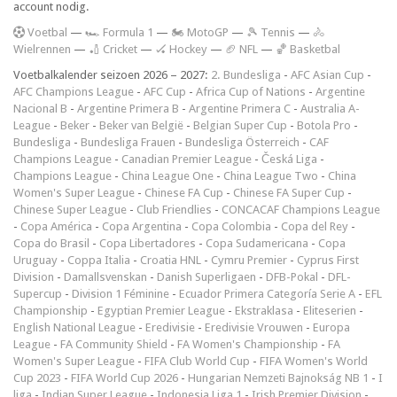
account nodig.
V
oetbal
—
🏎️ Formula 1
—
🏍 MotoGP
—
🎾 Tennis
—
🚴
Wielrennen
—
🏏 Cricket
—
🏑 Hockey
—
🏈 NFL
—
🏀 Basketbal
Voetbalkalender seizoen 2026 – 2027:
2. Bundesliga
-
AFC Asian Cup
-
AFC Champions League
-
AFC Cup
-
Africa Cup of Nations
-
Argentine
Nacional B
-
Argentine Primera B
-
Argentine Primera C
-
Australia A-
League
-
Beker
-
Beker van België
-
Belgian Super Cup
-
Botola Pro
-
Bundesliga
-
Bundesliga Frauen
-
Bundesliga Österreich
-
CAF
Champions League
-
Canadian Premier League
-
Česká Liga
-
Champions League
-
China League One
-
China League Two
-
China
Women's Super League
-
Chinese FA Cup
-
Chinese FA Super Cup
-
Chinese Super League
-
Club Friendlies
-
CONCACAF Champions League
-
Copa América
-
Copa Argentina
-
Copa Colombia
-
Copa del Rey
-
Copa do Brasil
-
Copa Libertadores
-
Copa Sudamericana
-
Copa
Uruguay
-
Coppa Italia
-
Croatia HNL
-
Cymru Premier
-
Cyprus First
Division
-
Damallsvenskan
-
Danish Superligaen
-
DFB-Pokal
-
DFL-
Supercup
-
Division 1 Féminine
-
Ecuador Primera Categoría Serie A
-
EFL
Championship
-
Egyptian Premier League
-
Ekstraklasa
-
Eliteserien
-
English National League
-
Eredivisie
-
Eredivisie Vrouwen
-
Europa
League
-
FA Community Shield
-
FA Women's Championship
-
FA
Women's Super League
-
FIFA Club World Cup
-
FIFA Women's World
Cup 2023
-
FIFA World Cup 2026
-
Hungarian Nemzeti Bajnokság NB 1
-
I
liga
-
Indian Super League
-
Indonesia Liga 1
-
Irish Premier Division
-