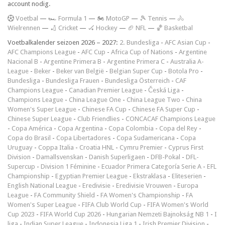
account nodig.
V
oetbal
—
🏎️ Formula 1
—
🏍 MotoGP
—
🎾 Tennis
—
🚴
Wielrennen
—
🏏 Cricket
—
🏑 Hockey
—
🏈 NFL
—
🏀 Basketbal
Voetbalkalender seizoen 2026 – 2027:
2. Bundesliga
-
AFC Asian Cup
-
AFC Champions League
-
AFC Cup
-
Africa Cup of Nations
-
Argentine
Nacional B
-
Argentine Primera B
-
Argentine Primera C
-
Australia A-
League
-
Beker
-
Beker van België
-
Belgian Super Cup
-
Botola Pro
-
Bundesliga
-
Bundesliga Frauen
-
Bundesliga Österreich
-
CAF
Champions League
-
Canadian Premier League
-
Česká Liga
-
Champions League
-
China League One
-
China League Two
-
China
Women's Super League
-
Chinese FA Cup
-
Chinese FA Super Cup
-
Chinese Super League
-
Club Friendlies
-
CONCACAF Champions League
-
Copa América
-
Copa Argentina
-
Copa Colombia
-
Copa del Rey
-
Copa do Brasil
-
Copa Libertadores
-
Copa Sudamericana
-
Copa
Uruguay
-
Coppa Italia
-
Croatia HNL
-
Cymru Premier
-
Cyprus First
Division
-
Damallsvenskan
-
Danish Superligaen
-
DFB-Pokal
-
DFL-
Supercup
-
Division 1 Féminine
-
Ecuador Primera Categoría Serie A
-
EFL
Championship
-
Egyptian Premier League
-
Ekstraklasa
-
Eliteserien
-
English National League
-
Eredivisie
-
Eredivisie Vrouwen
-
Europa
League
-
FA Community Shield
-
FA Women's Championship
-
FA
Women's Super League
-
FIFA Club World Cup
-
FIFA Women's World
Cup 2023
-
FIFA World Cup 2026
-
Hungarian Nemzeti Bajnokság NB 1
-
I
liga
-
Indian Super League
-
Indonesia Liga 1
-
Irish Premier Division
-