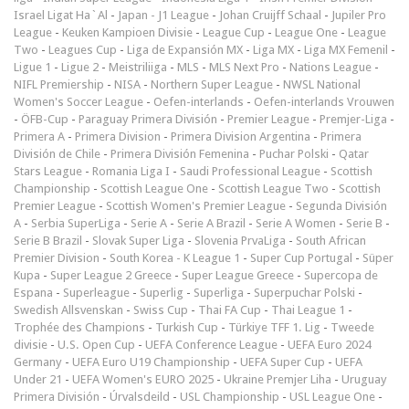
Israel Ligat Ha`Al
-
Japan - J1 League
-
Johan Cruijff Schaal
-
Jupiler Pro
League
-
Keuken Kampioen Divisie
-
League Cup
-
League One
-
League
Two
-
Leagues Cup
-
Liga de Expansión MX
-
Liga MX
-
Liga MX Femenil
-
Ligue 1
-
Ligue 2
-
Meistriliiga
-
MLS
-
MLS Next Pro
-
Nations League
-
NIFL Premiership
-
NISA
-
Northern Super League
-
NWSL National
Women's Soccer League
-
Oefen-interlands
-
Oefen-interlands Vrouwen
-
ÖFB-Cup
-
Paraguay Primera División
-
Premier League
-
Premjer-Liga
-
Primera A
-
Primera Division
-
Primera Division Argentina
-
Primera
División de Chile
-
Primera División Femenina
-
Puchar Polski
-
Qatar
Stars League
-
Romania Liga I
-
Saudi Professional League
-
Scottish
Championship
-
Scottish League One
-
Scottish League Two
-
Scottish
Premier League
-
Scottish Women's Premier League
-
Segunda División
A
-
Serbia SuperLiga
-
Serie A
-
Serie A Brazil
-
Serie A Women
-
Serie B
-
Serie B Brazil
-
Slovak Super Liga
-
Slovenia PrvaLiga
-
South African
Premier Division
-
South Korea - K League 1
-
Super Cup Portugal
-
Süper
Kupa
-
Super League 2 Greece
-
Super League Greece
-
Supercopa de
Espana
-
Superleague
-
Superlig
-
Superliga
-
Superpuchar Polski
-
Swedish Allsvenskan
-
Swiss Cup
-
Thai FA Cup
-
Thai League 1
-
Trophée des Champions
-
Turkish Cup
-
Türkiye TFF 1. Lig
-
Tweede
divisie
-
U.S. Open Cup
-
UEFA Conference League
-
UEFA Euro 2024
Germany
-
UEFA Euro U19 Championship
-
UEFA Super Cup
-
UEFA
Under 21
-
UEFA Women's EURO 2025
-
Ukraine Premjer Liha
-
Uruguay
Primera División
-
Úrvalsdeild
-
USL Championship
-
USL League One
-