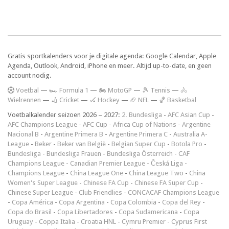
Gratis sportkalenders voor je digitale agenda: Google Calendar, Apple
Agenda, Outlook, Android, iPhone en meer. Altijd up-to-date, en geen
account nodig.
V
oetbal
—
🏎️ Formula 1
—
🏍 MotoGP
—
🎾 Tennis
—
🚴
Wielrennen
—
🏏 Cricket
—
🏑 Hockey
—
🏈 NFL
—
🏀 Basketbal
Voetbalkalender seizoen 2026 – 2027:
2. Bundesliga
-
AFC Asian Cup
-
AFC Champions League
-
AFC Cup
-
Africa Cup of Nations
-
Argentine
Nacional B
-
Argentine Primera B
-
Argentine Primera C
-
Australia A-
League
-
Beker
-
Beker van België
-
Belgian Super Cup
-
Botola Pro
-
Bundesliga
-
Bundesliga Frauen
-
Bundesliga Österreich
-
CAF
Champions League
-
Canadian Premier League
-
Česká Liga
-
Champions League
-
China League One
-
China League Two
-
China
Women's Super League
-
Chinese FA Cup
-
Chinese FA Super Cup
-
Chinese Super League
-
Club Friendlies
-
CONCACAF Champions League
-
Copa América
-
Copa Argentina
-
Copa Colombia
-
Copa del Rey
-
Copa do Brasil
-
Copa Libertadores
-
Copa Sudamericana
-
Copa
Uruguay
-
Coppa Italia
-
Croatia HNL
-
Cymru Premier
-
Cyprus First