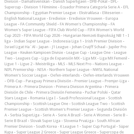
Division
-
Damallsvenskan
-
Danish Superligaen
-
DFB-Pokal
-
DFL-
Supercup
-
Division 1 Féminine
-
Ecuador Primera Categoría Serie A
-
EFL
Championship
-
Egyptian Premier League
-
Ekstraklasa
-
Eliteserien
-
English National League
-
Eredivisie
-
Eredivisie Vrouwen
-
Europa
League
-
FA Community Shield
-
FA Women's Championship
-
FA
Women's Super League
-
FIFA Club World Cup
-
FIFA Women's World
Cup 2023
-
FIFA World Cup 2026
-
Hungarian Nemzeti Bajnokság NB 1
-
I
liga
-
Indian Super League
-
Indonesia Liga 1
-
Irish Premier Division
-
Israel Ligat Ha`Al
-
Japan - J1 League
-
Johan Cruijff Schaal
-
Jupiler Pro
League
-
Keuken Kampioen Divisie
-
League Cup
-
League One
-
League
Two
-
Leagues Cup
-
Liga de Expansión MX
-
Liga MX
-
Liga MX Femenil
-
Ligue 1
-
Ligue 2
-
Meistriliiga
-
MLS
-
MLS Next Pro
-
Nations League
-
NIFL Premiership
-
NISA
-
Northern Super League
-
NWSL National
Women's Soccer League
-
Oefen-interlands
-
Oefen-interlands Vrouwen
-
ÖFB-Cup
-
Paraguay Primera División
-
Premier League
-
Premjer-Liga
-
Primera A
-
Primera Division
-
Primera Division Argentina
-
Primera
División de Chile
-
Primera División Femenina
-
Puchar Polski
-
Qatar
Stars League
-
Romania Liga I
-
Saudi Professional League
-
Scottish
Championship
-
Scottish League One
-
Scottish League Two
-
Scottish
Premier League
-
Scottish Women's Premier League
-
Segunda División
A
-
Serbia SuperLiga
-
Serie A
-
Serie A Brazil
-
Serie A Women
-
Serie B
-
Serie B Brazil
-
Slovak Super Liga
-
Slovenia PrvaLiga
-
South African
Premier Division
-
South Korea - K League 1
-
Super Cup Portugal
-
Süper
Kupa
-
Super League 2 Greece
-
Super League Greece
-
Supercopa de