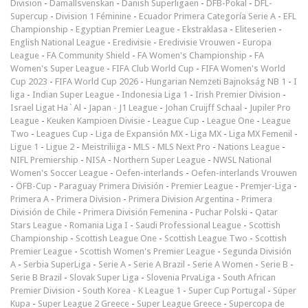
Division
-
Damallsvenskan
-
Danish Superligaen
-
DFB-Pokal
-
DFL-
Supercup
-
Division 1 Féminine
-
Ecuador Primera Categoría Serie A
-
EFL
Championship
-
Egyptian Premier League
-
Ekstraklasa
-
Eliteserien
-
English National League
-
Eredivisie
-
Eredivisie Vrouwen
-
Europa
League
-
FA Community Shield
-
FA Women's Championship
-
FA
Women's Super League
-
FIFA Club World Cup
-
FIFA Women's World
Cup 2023
-
FIFA World Cup 2026
-
Hungarian Nemzeti Bajnokság NB 1
-
I
liga
-
Indian Super League
-
Indonesia Liga 1
-
Irish Premier Division
-
Israel Ligat Ha`Al
-
Japan - J1 League
-
Johan Cruijff Schaal
-
Jupiler Pro
League
-
Keuken Kampioen Divisie
-
League Cup
-
League One
-
League
Two
-
Leagues Cup
-
Liga de Expansión MX
-
Liga MX
-
Liga MX Femenil
-
Ligue 1
-
Ligue 2
-
Meistriliiga
-
MLS
-
MLS Next Pro
-
Nations League
-
NIFL Premiership
-
NISA
-
Northern Super League
-
NWSL National
Women's Soccer League
-
Oefen-interlands
-
Oefen-interlands Vrouwen
-
ÖFB-Cup
-
Paraguay Primera División
-
Premier League
-
Premjer-Liga
-
Primera A
-
Primera Division
-
Primera Division Argentina
-
Primera
División de Chile
-
Primera División Femenina
-
Puchar Polski
-
Qatar
Stars League
-
Romania Liga I
-
Saudi Professional League
-
Scottish
Championship
-
Scottish League One
-
Scottish League Two
-
Scottish
Premier League
-
Scottish Women's Premier League
-
Segunda División
A
-
Serbia SuperLiga
-
Serie A
-
Serie A Brazil
-
Serie A Women
-
Serie B
-
Serie B Brazil
-
Slovak Super Liga
-
Slovenia PrvaLiga
-
South African
Premier Division
-
South Korea - K League 1
-
Super Cup Portugal
-
Süper
Kupa
-
Super League 2 Greece
-
Super League Greece
-
Supercopa de