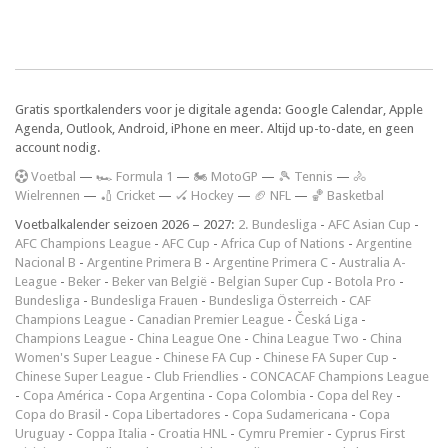
Gratis sportkalenders voor je digitale agenda: Google Calendar, Apple
Agenda, Outlook, Android, iPhone en meer. Altijd up-to-date, en geen
account nodig.
V
oetbal
—
🏎️ Formula 1
—
🏍 MotoGP
—
🎾 Tennis
—
🚴
Wielrennen
—
🏏 Cricket
—
🏑 Hockey
—
🏈 NFL
—
🏀 Basketbal
Voetbalkalender seizoen 2026 – 2027:
2. Bundesliga
-
AFC Asian Cup
-
AFC Champions League
-
AFC Cup
-
Africa Cup of Nations
-
Argentine
Nacional B
-
Argentine Primera B
-
Argentine Primera C
-
Australia A-
League
-
Beker
-
Beker van België
-
Belgian Super Cup
-
Botola Pro
-
Bundesliga
-
Bundesliga Frauen
-
Bundesliga Österreich
-
CAF
Champions League
-
Canadian Premier League
-
Česká Liga
-
Champions League
-
China League One
-
China League Two
-
China
Women's Super League
-
Chinese FA Cup
-
Chinese FA Super Cup
-
Chinese Super League
-
Club Friendlies
-
CONCACAF Champions League
-
Copa América
-
Copa Argentina
-
Copa Colombia
-
Copa del Rey
-
Copa do Brasil
-
Copa Libertadores
-
Copa Sudamericana
-
Copa
Uruguay
-
Coppa Italia
-
Croatia HNL
-
Cymru Premier
-
Cyprus First