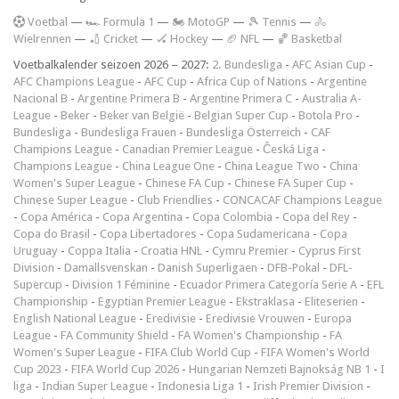
V
oetbal
—
🏎️ Formula 1
—
🏍 MotoGP
—
🎾 Tennis
—
🚴
Wielrennen
—
🏏 Cricket
—
🏑 Hockey
—
🏈 NFL
—
🏀 Basketbal
Voetbalkalender seizoen 2026 – 2027:
2. Bundesliga
-
AFC Asian Cup
-
AFC Champions League
-
AFC Cup
-
Africa Cup of Nations
-
Argentine
Nacional B
-
Argentine Primera B
-
Argentine Primera C
-
Australia A-
League
-
Beker
-
Beker van België
-
Belgian Super Cup
-
Botola Pro
-
Bundesliga
-
Bundesliga Frauen
-
Bundesliga Österreich
-
CAF
Champions League
-
Canadian Premier League
-
Česká Liga
-
Champions League
-
China League One
-
China League Two
-
China
Women's Super League
-
Chinese FA Cup
-
Chinese FA Super Cup
-
Chinese Super League
-
Club Friendlies
-
CONCACAF Champions League
-
Copa América
-
Copa Argentina
-
Copa Colombia
-
Copa del Rey
-
Copa do Brasil
-
Copa Libertadores
-
Copa Sudamericana
-
Copa
Uruguay
-
Coppa Italia
-
Croatia HNL
-
Cymru Premier
-
Cyprus First
Division
-
Damallsvenskan
-
Danish Superligaen
-
DFB-Pokal
-
DFL-
Supercup
-
Division 1 Féminine
-
Ecuador Primera Categoría Serie A
-
EFL
Championship
-
Egyptian Premier League
-
Ekstraklasa
-
Eliteserien
-
English National League
-
Eredivisie
-
Eredivisie Vrouwen
-
Europa
League
-
FA Community Shield
-
FA Women's Championship
-
FA
Women's Super League
-
FIFA Club World Cup
-
FIFA Women's World
Cup 2023
-
FIFA World Cup 2026
-
Hungarian Nemzeti Bajnokság NB 1
-
I
liga
-
Indian Super League
-
Indonesia Liga 1
-
Irish Premier Division
-