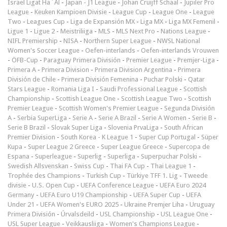
Israel Ligat Ha`Al
-
Japan - J1 League
-
Johan Cruijff Schaal
-
Jupiler Pro
League
-
Keuken Kampioen Divisie
-
League Cup
-
League One
-
League
Two
-
Leagues Cup
-
Liga de Expansión MX
-
Liga MX
-
Liga MX Femenil
-
Ligue 1
-
Ligue 2
-
Meistriliiga
-
MLS
-
MLS Next Pro
-
Nations League
-
NIFL Premiership
-
NISA
-
Northern Super League
-
NWSL National
Women's Soccer League
-
Oefen-interlands
-
Oefen-interlands Vrouwen
-
ÖFB-Cup
-
Paraguay Primera División
-
Premier League
-
Premjer-Liga
-
Primera A
-
Primera Division
-
Primera Division Argentina
-
Primera
División de Chile
-
Primera División Femenina
-
Puchar Polski
-
Qatar
Stars League
-
Romania Liga I
-
Saudi Professional League
-
Scottish
Championship
-
Scottish League One
-
Scottish League Two
-
Scottish
Premier League
-
Scottish Women's Premier League
-
Segunda División
A
-
Serbia SuperLiga
-
Serie A
-
Serie A Brazil
-
Serie A Women
-
Serie B
-
Serie B Brazil
-
Slovak Super Liga
-
Slovenia PrvaLiga
-
South African
Premier Division
-
South Korea - K League 1
-
Super Cup Portugal
-
Süper
Kupa
-
Super League 2 Greece
-
Super League Greece
-
Supercopa de
Espana
-
Superleague
-
Superlig
-
Superliga
-
Superpuchar Polski
-
Swedish Allsvenskan
-
Swiss Cup
-
Thai FA Cup
-
Thai League 1
-
Trophée des Champions
-
Turkish Cup
-
Türkiye TFF 1. Lig
-
Tweede
divisie
-
U.S. Open Cup
-
UEFA Conference League
-
UEFA Euro 2024
Germany
-
UEFA Euro U19 Championship
-
UEFA Super Cup
-
UEFA
Under 21
-
UEFA Women's EURO 2025
-
Ukraine Premjer Liha
-
Uruguay
Primera División
-
Úrvalsdeild
-
USL Championship
-
USL League One
-
USL Super League
-
Veikkausliiga
-
Women's Champions League
-