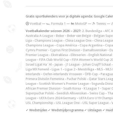
Gratis sportkalenders voor je digitale agenda: Google Cale
V
oetbal
—
🏎️ Formula 1
—
🏍 MotoGP
—
🎾 Tennis
—

Voetbalkalender seizoen 2026 – 2027:
2. Bundesliga
-
AFC A
Australia A-League
-
Beker
-
Beker van België
-
Belgian Supe
Liga
-
Champions League
-
China League One
-
China Leagu
Champions League
-
Copa América
-
Copa Argentina
-
Copa
Cymru Premier
-
Cyprus First Division
-
Damallsvenskan
-
Da
Premier League
-
Ekstraklasa
-
Eliteserien
-
English National
League
-
FIFA Club World Cup
-
FIFA Women's World Cup 2
Israel Ligat Ha`Al
-
Japan - J1 League
-
Johan Cruijff Schaal
Liga MX Femenil
-
Ligue 1
-
Ligue 2
-
Meistriliiga
-
MLS
-
MLS 
interlands
-
Oefen-interlands Vrouwen
-
ÖFB-Cup
-
Paraguay
Primera División Femenina
-
Puchar Polski
-
Qatar Stars Lea
League
-
Scottish Women's Premier League
-
Segunda Divis
African Premier Division
-
South Korea - K League 1
-
Super 
Superpuchar Polski
-
Swedish Allsvenskan
-
Swiss Cup
-
Tha
League
-
UEFA Euro 2024 Germany
-
UEFA Euro U19 Champi
USL Championship
-
USL League One
-
USL Super League
-
V
✓ Wedstrijden ✓ Wedstrijdprogramma ✓ Uitslagen ✓ Huid