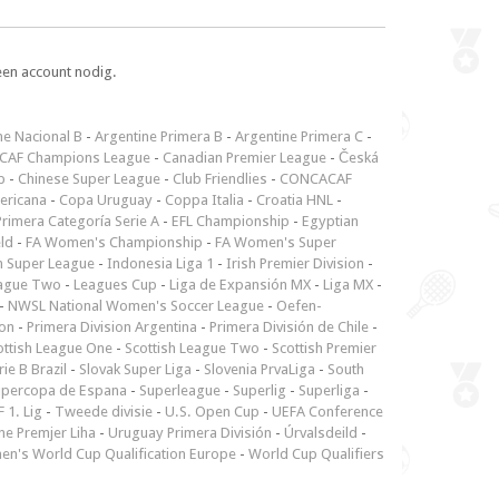
een account nodig.
ne Nacional B
-
Argentine Primera B
-
Argentine Primera C
-
CAF Champions League
-
Canadian Premier League
-
Česká
p
-
Chinese Super League
-
Club Friendlies
-
CONCACAF
ericana
-
Copa Uruguay
-
Coppa Italia
-
Croatia HNL
-
rimera Categoría Serie A
-
EFL Championship
-
Egyptian
ld
-
FA Women's Championship
-
FA Women's Super
n Super League
-
Indonesia Liga 1
-
Irish Premier Division
-
ague Two
-
Leagues Cup
-
Liga de Expansión MX
-
Liga MX
-
-
NWSL National Women's Soccer League
-
Oefen-
ion
-
Primera Division Argentina
-
Primera División de Chile
-
ottish League One
-
Scottish League Two
-
Scottish Premier
rie B Brazil
-
Slovak Super Liga
-
Slovenia PrvaLiga
-
South
upercopa de Espana
-
Superleague
-
Superlig
-
Superliga
-
 1. Lig
-
Tweede divisie
-
U.S. Open Cup
-
UEFA Conference
ne Premjer Liha
-
Uruguay Primera División
-
Úrvalsdeild
-
n's World Cup Qualification Europe
-
World Cup Qualifiers