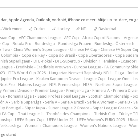
ndar, Apple Agenda, Outlook, Android, iPhone en meer. Altijd up-to-date, en g
 Wielrennen
—
🏏 Cricket
—
🏑 Hockey
—
🏈 NFL
—
🏀 Basketbal
sian Cup
-
AFC Champions League
-
AFC Cup
-
Africa Cup of Nations
-
Argenti
r Cup
-
Botola Pro
-
Bundesliga
-
Bundesliga Frauen
-
Bundesliga Österreich
-
e Two
-
China Women's Super League
-
Chinese FA Cup
-
Chinese FA Super Cu
 Colombia
-
Copa del Rey
-
Copa do Brasil
-
Copa Libertadores
-
Copa Sudam
nish Superligaen
-
DFB-Pokal
-
DFL-Supercup
-
Division 1 Féminine
-
Ecuador P
 League
-
Eredivisie
-
Eredivisie Vrouwen
-
Europa League
-
FA Community Shie
023
-
FIFA World Cup 2026
-
Hungarian Nemzeti Bajnokság NB 1
-
I liga
-
India
-
Jupiler Pro League
-
Keuken Kampioen Divisie
-
League Cup
-
League One
-
Le
Next Pro
-
Nations League
-
NIFL Premiership
-
NISA
-
Northern Super League
 Primera División
-
Premier League
-
Premjer-Liga
-
Primera A
-
Primera Divis
gue
-
Romania Liga I
-
Saudi Professional League
-
Scottish Championship
-
Sc
ión A
-
Serbia SuperLiga
-
Serie A
-
Serie A Brazil
-
Serie A Women
-
Serie B
-
Se
Cup Portugal
-
Süper Kupa
-
Super League 2 Greece
-
Super League Greece
-
S
i FA Cup
-
Thai League 1
-
Trophée des Champions
-
Turkish Cup
-
Türkiye TFF
onship
-
UEFA Super Cup
-
UEFA Under 21
-
UEFA Women's EURO 2025
-
Ukrai
eikkausliiga
-
Women's Champions League
-
Women's Nations League
-
Wome
ige stand