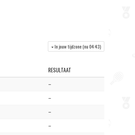
In jouw tijdzone (nu
04:43
)
RESULTAAT
–
–
–
–