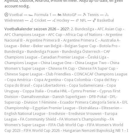
Agenda, Outlook, Android, iPhone en meer. Altijd up-to-date, en geen
account nodig.
V
oetbal
—
🏎️ Formula 1
—
🏍 MotoGP
—
🎾 Tennis
—
🚴
Wielrennen
—
🏏 Cricket
—
🏑 Hockey
—
🏈 NFL
—
🏀 Basketbal
Voetbalkalender seizoen 2026 – 2027:
2. Bundesliga
-
AFC Asian Cup
-
AFC Champions League
-
AFC Cup
-
Africa Cup of Nations
-
Argentine
Nacional B
-
Argentine Primera B
-
Argentine Primera C
-
Australia A-
League
-
Beker
-
Beker van België
-
Belgian Super Cup
-
Botola Pro
-
Bundesliga
-
Bundesliga Frauen
-
Bundesliga Österreich
-
CAF
Champions League
-
Canadian Premier League
-
Česká Liga
-
Champions League
-
China League One
-
China League Two
-
China
Women's Super League
-
Chinese FA Cup
-
Chinese FA Super Cup
-
Chinese Super League
-
Club Friendlies
-
CONCACAF Champions League
-
Copa América
-
Copa Argentina
-
Copa Colombia
-
Copa del Rey
-
Copa do Brasil
-
Copa Libertadores
-
Copa Sudamericana
-
Copa
Uruguay
-
Coppa Italia
-
Croatia HNL
-
Cymru Premier
-
Cyprus First
Division
-
Damallsvenskan
-
Danish Superligaen
-
DFB-Pokal
-
DFL-
Supercup
-
Division 1 Féminine
-
Ecuador Primera Categoría Serie A
-
EFL
Championship
-
Egyptian Premier League
-
Ekstraklasa
-
Eliteserien
-
English National League
-
Eredivisie
-
Eredivisie Vrouwen
-
Europa
League
-
FA Community Shield
-
FA Women's Championship
-
FA
Women's Super League
-
FIFA Club World Cup
-
FIFA Women's World
Cup 2023
-
FIFA World Cup 2026
-
Hungarian Nemzeti Bajnokság NB 1
-
I