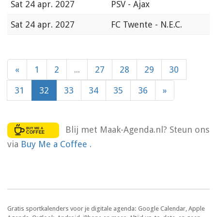
Sat
24 apr. 2027
PSV - Ajax
Sat
24 apr. 2027
FC Twente - N.E.C.
«
1
2
...
27
28
29
30
31
32
33
34
35
36
»
Blij met Maak-Agenda.nl? Steun ons
via
Buy Me a Coffee
.
Gratis sportkalenders voor je digitale agenda: Google Calendar, Apple