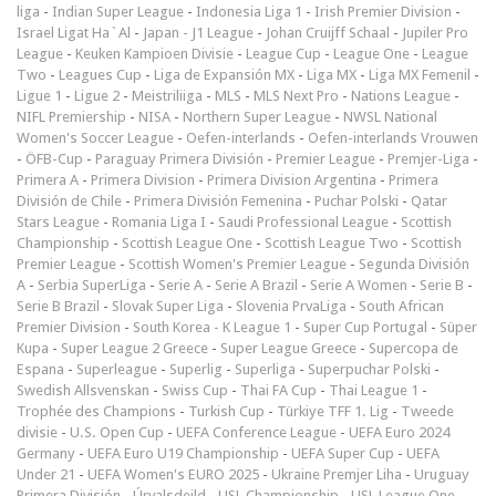
liga
-
Indian Super League
-
Indonesia Liga 1
-
Irish Premier Division
-
Israel Ligat Ha`Al
-
Japan - J1 League
-
Johan Cruijff Schaal
-
Jupiler Pro
League
-
Keuken Kampioen Divisie
-
League Cup
-
League One
-
League
Two
-
Leagues Cup
-
Liga de Expansión MX
-
Liga MX
-
Liga MX Femenil
-
Ligue 1
-
Ligue 2
-
Meistriliiga
-
MLS
-
MLS Next Pro
-
Nations League
-
NIFL Premiership
-
NISA
-
Northern Super League
-
NWSL National
Women's Soccer League
-
Oefen-interlands
-
Oefen-interlands Vrouwen
-
ÖFB-Cup
-
Paraguay Primera División
-
Premier League
-
Premjer-Liga
-
Primera A
-
Primera Division
-
Primera Division Argentina
-
Primera
División de Chile
-
Primera División Femenina
-
Puchar Polski
-
Qatar
Stars League
-
Romania Liga I
-
Saudi Professional League
-
Scottish
Championship
-
Scottish League One
-
Scottish League Two
-
Scottish
Premier League
-
Scottish Women's Premier League
-
Segunda División
A
-
Serbia SuperLiga
-
Serie A
-
Serie A Brazil
-
Serie A Women
-
Serie B
-
Serie B Brazil
-
Slovak Super Liga
-
Slovenia PrvaLiga
-
South African
Premier Division
-
South Korea - K League 1
-
Super Cup Portugal
-
Süper
Kupa
-
Super League 2 Greece
-
Super League Greece
-
Supercopa de
Espana
-
Superleague
-
Superlig
-
Superliga
-
Superpuchar Polski
-
Swedish Allsvenskan
-
Swiss Cup
-
Thai FA Cup
-
Thai League 1
-
Trophée des Champions
-
Turkish Cup
-
Türkiye TFF 1. Lig
-
Tweede
divisie
-
U.S. Open Cup
-
UEFA Conference League
-
UEFA Euro 2024
Germany
-
UEFA Euro U19 Championship
-
UEFA Super Cup
-
UEFA
Under 21
-
UEFA Women's EURO 2025
-
Ukraine Premjer Liha
-
Uruguay
Primera División
-
Úrvalsdeild
-
USL Championship
-
USL League One
-