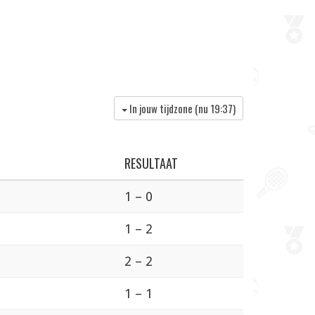
In jouw tijdzone (nu
19:37
)
RESULTAAT
1 – 0
1 – 2
2 – 2
1 – 1