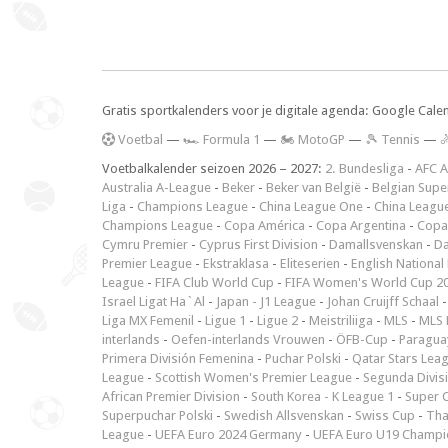
Gratis sportkalenders voor je digitale agenda: Google Cale
V
oetbal
—
🏎️ Formula 1
—
🏍 MotoGP
—
🎾 Tennis
—

Voetbalkalender seizoen 2026 – 2027:
2. Bundesliga
-
AFC A
Australia A-League
-
Beker
-
Beker van België
-
Belgian Supe
Liga
-
Champions League
-
China League One
-
China Leagu
Champions League
-
Copa América
-
Copa Argentina
-
Copa
Cymru Premier
-
Cyprus First Division
-
Damallsvenskan
-
Da
Premier League
-
Ekstraklasa
-
Eliteserien
-
English National
League
-
FIFA Club World Cup
-
FIFA Women's World Cup 2
Israel Ligat Ha`Al
-
Japan - J1 League
-
Johan Cruijff Schaal
Liga MX Femenil
-
Ligue 1
-
Ligue 2
-
Meistriliiga
-
MLS
-
MLS 
interlands
-
Oefen-interlands Vrouwen
-
ÖFB-Cup
-
Paraguay
Primera División Femenina
-
Puchar Polski
-
Qatar Stars Lea
League
-
Scottish Women's Premier League
-
Segunda Divis
African Premier Division
-
South Korea - K League 1
-
Super 
Superpuchar Polski
-
Swedish Allsvenskan
-
Swiss Cup
-
Tha
League
-
UEFA Euro 2024 Germany
-
UEFA Euro U19 Champi