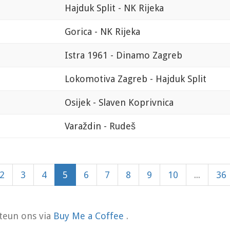
Hajduk Split - NK Rijeka
Gorica - NK Rijeka
Istra 1961 - Dinamo Zagreb
Lokomotiva Zagreb - Hajduk Split
Osijek - Slaven Koprivnica
Varaždin - Rudeš
2
3
4
5
6
7
8
9
10
...
36
teun ons via
Buy Me a Coffee
.