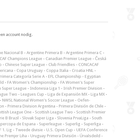
een account nodig.
ne Nacional B
-
Argentine Primera B
-
Argentine Primera C
-
CAF Champions League
-
Canadian Premier League
-
Česká
p
-
Chinese Super League
-
Club Friendlies
-
CONCACAF
ericana
-
Copa Uruguay
-
Coppa Italia
-
Croatia HNL
-
rimera Categoría Serie A
-
EFL Championship
-
Egyptian
ld
-
FA Women's Championship
-
FA Women's Super
n Super League
-
Indonesia Liga 1
-
Irish Premier Division
-
ague Two
-
Leagues Cup
-
Liga de Expansión MX
-
Liga MX
-
-
NWSL National Women's Soccer League
-
Oefen-
ion
-
Primera Division Argentina
-
Primera División de Chile
-
ottish League One
-
Scottish League Two
-
Scottish Premier
rie B Brazil
-
Slovak Super Liga
-
Slovenia PrvaLiga
-
South
upercopa de Espana
-
Superleague
-
Superlig
-
Superliga
-
 1. Lig
-
Tweede divisie
-
U.S. Open Cup
-
UEFA Conference
ne Premjer Liha
-
Uruguay Primera División
-
Úrvalsdeild
-