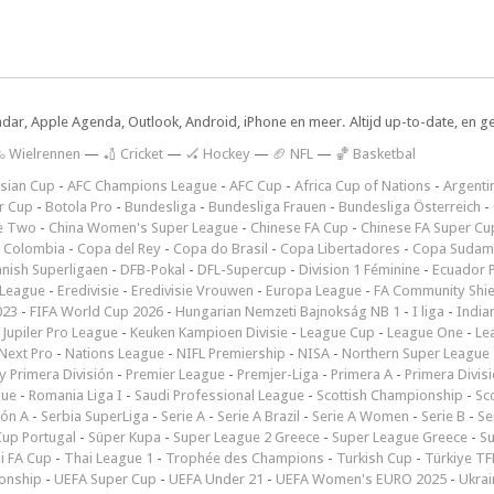
ndar, Apple Agenda, Outlook, Android, iPhone en meer. Altijd up-to-date, en g
 Wielrennen
—
🏏 Cricket
—
🏑 Hockey
—
🏈 NFL
—
🏀 Basketbal
sian Cup
-
AFC Champions League
-
AFC Cup
-
Africa Cup of Nations
-
Argenti
r Cup
-
Botola Pro
-
Bundesliga
-
Bundesliga Frauen
-
Bundesliga Österreich
-
e Two
-
China Women's Super League
-
Chinese FA Cup
-
Chinese FA Super Cu
 Colombia
-
Copa del Rey
-
Copa do Brasil
-
Copa Libertadores
-
Copa Sudam
nish Superligaen
-
DFB-Pokal
-
DFL-Supercup
-
Division 1 Féminine
-
Ecuador P
 League
-
Eredivisie
-
Eredivisie Vrouwen
-
Europa League
-
FA Community Shie
023
-
FIFA World Cup 2026
-
Hungarian Nemzeti Bajnokság NB 1
-
I liga
-
India
-
Jupiler Pro League
-
Keuken Kampioen Divisie
-
League Cup
-
League One
-
Le
Next Pro
-
Nations League
-
NIFL Premiership
-
NISA
-
Northern Super League
 Primera División
-
Premier League
-
Premjer-Liga
-
Primera A
-
Primera Divis
gue
-
Romania Liga I
-
Saudi Professional League
-
Scottish Championship
-
Sc
ión A
-
Serbia SuperLiga
-
Serie A
-
Serie A Brazil
-
Serie A Women
-
Serie B
-
Se
Cup Portugal
-
Süper Kupa
-
Super League 2 Greece
-
Super League Greece
-
S
i FA Cup
-
Thai League 1
-
Trophée des Champions
-
Turkish Cup
-
Türkiye TFF
onship
-
UEFA Super Cup
-
UEFA Under 21
-
UEFA Women's EURO 2025
-
Ukrai