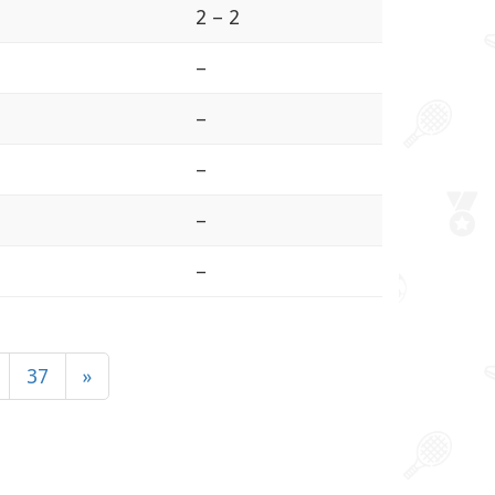
2 – 2
–
–
–
–
–
37
»