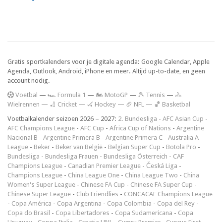
Gratis sportkalenders voor je digitale agenda: Google Calendar, Apple
Agenda, Outlook, Android, iPhone en meer. Altijd up-to-date, en geen
account nodig.
V
oetbal
—
🏎️ Formula 1
—
🏍 MotoGP
—
🎾 Tennis
—
🚴
Wielrennen
—
🏏 Cricket
—
🏑 Hockey
—
🏈 NFL
—
🏀 Basketbal
Voetbalkalender seizoen 2026 – 2027:
2. Bundesliga
-
AFC Asian Cup
-
AFC Champions League
-
AFC Cup
-
Africa Cup of Nations
-
Argentine
Nacional B
-
Argentine Primera B
-
Argentine Primera C
-
Australia A-
League
-
Beker
-
Beker van België
-
Belgian Super Cup
-
Botola Pro
-
Bundesliga
-
Bundesliga Frauen
-
Bundesliga Österreich
-
CAF
Champions League
-
Canadian Premier League
-
Česká Liga
-
Champions League
-
China League One
-
China League Two
-
China
Women's Super League
-
Chinese FA Cup
-
Chinese FA Super Cup
-
Chinese Super League
-
Club Friendlies
-
CONCACAF Champions League
-
Copa América
-
Copa Argentina
-
Copa Colombia
-
Copa del Rey
-
Copa do Brasil
-
Copa Libertadores
-
Copa Sudamericana
-
Copa