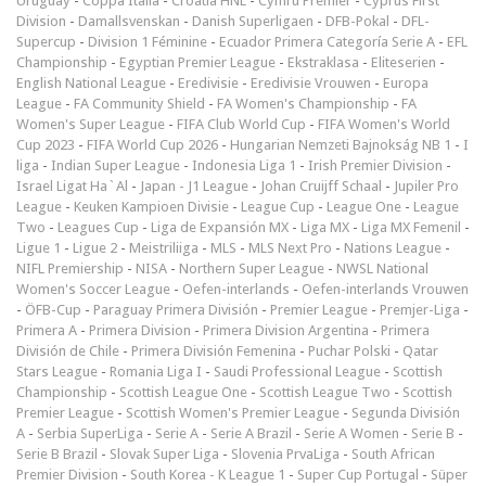
Uruguay
-
Coppa Italia
-
Croatia HNL
-
Cymru Premier
-
Cyprus First
Division
-
Damallsvenskan
-
Danish Superligaen
-
DFB-Pokal
-
DFL-
Supercup
-
Division 1 Féminine
-
Ecuador Primera Categoría Serie A
-
EFL
Championship
-
Egyptian Premier League
-
Ekstraklasa
-
Eliteserien
-
English National League
-
Eredivisie
-
Eredivisie Vrouwen
-
Europa
League
-
FA Community Shield
-
FA Women's Championship
-
FA
Women's Super League
-
FIFA Club World Cup
-
FIFA Women's World
Cup 2023
-
FIFA World Cup 2026
-
Hungarian Nemzeti Bajnokság NB 1
-
I
liga
-
Indian Super League
-
Indonesia Liga 1
-
Irish Premier Division
-
Israel Ligat Ha`Al
-
Japan - J1 League
-
Johan Cruijff Schaal
-
Jupiler Pro
League
-
Keuken Kampioen Divisie
-
League Cup
-
League One
-
League
Two
-
Leagues Cup
-
Liga de Expansión MX
-
Liga MX
-
Liga MX Femenil
-
Ligue 1
-
Ligue 2
-
Meistriliiga
-
MLS
-
MLS Next Pro
-
Nations League
-
NIFL Premiership
-
NISA
-
Northern Super League
-
NWSL National
Women's Soccer League
-
Oefen-interlands
-
Oefen-interlands Vrouwen
-
ÖFB-Cup
-
Paraguay Primera División
-
Premier League
-
Premjer-Liga
-
Primera A
-
Primera Division
-
Primera Division Argentina
-
Primera
División de Chile
-
Primera División Femenina
-
Puchar Polski
-
Qatar
Stars League
-
Romania Liga I
-
Saudi Professional League
-
Scottish
Championship
-
Scottish League One
-
Scottish League Two
-
Scottish
Premier League
-
Scottish Women's Premier League
-
Segunda División
A
-
Serbia SuperLiga
-
Serie A
-
Serie A Brazil
-
Serie A Women
-
Serie B
-
Serie B Brazil
-
Slovak Super Liga
-
Slovenia PrvaLiga
-
South African
Premier Division
-
South Korea - K League 1
-
Super Cup Portugal
-
Süper