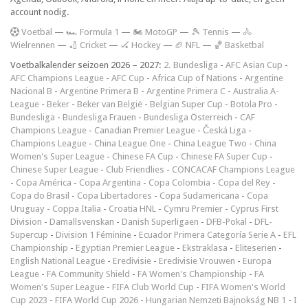
account nodig.
V
oetbal
—
🏎️ Formula 1
—
🏍 MotoGP
—
🎾 Tennis
—
🚴
Wielrennen
—
🏏 Cricket
—
🏑 Hockey
—
🏈 NFL
—
🏀 Basketbal
Voetbalkalender seizoen 2026 – 2027:
2. Bundesliga
-
AFC Asian Cup
-
AFC Champions League
-
AFC Cup
-
Africa Cup of Nations
-
Argentine
Nacional B
-
Argentine Primera B
-
Argentine Primera C
-
Australia A-
League
-
Beker
-
Beker van België
-
Belgian Super Cup
-
Botola Pro
-
Bundesliga
-
Bundesliga Frauen
-
Bundesliga Österreich
-
CAF
Champions League
-
Canadian Premier League
-
Česká Liga
-
Champions League
-
China League One
-
China League Two
-
China
Women's Super League
-
Chinese FA Cup
-
Chinese FA Super Cup
-
Chinese Super League
-
Club Friendlies
-
CONCACAF Champions League
-
Copa América
-
Copa Argentina
-
Copa Colombia
-
Copa del Rey
-
Copa do Brasil
-
Copa Libertadores
-
Copa Sudamericana
-
Copa
Uruguay
-
Coppa Italia
-
Croatia HNL
-
Cymru Premier
-
Cyprus First
Division
-
Damallsvenskan
-
Danish Superligaen
-
DFB-Pokal
-
DFL-
Supercup
-
Division 1 Féminine
-
Ecuador Primera Categoría Serie A
-
EFL
Championship
-
Egyptian Premier League
-
Ekstraklasa
-
Eliteserien
-
English National League
-
Eredivisie
-
Eredivisie Vrouwen
-
Europa
League
-
FA Community Shield
-
FA Women's Championship
-
FA
Women's Super League
-
FIFA Club World Cup
-
FIFA Women's World
Cup 2023
-
FIFA World Cup 2026
-
Hungarian Nemzeti Bajnokság NB 1
-
I