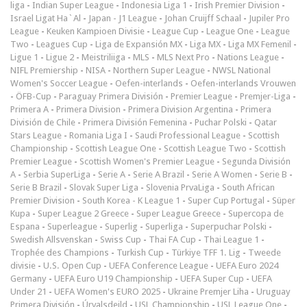
liga
-
Indian Super League
-
Indonesia Liga 1
-
Irish Premier Division
-
Israel Ligat Ha`Al
-
Japan - J1 League
-
Johan Cruijff Schaal
-
Jupiler Pro
League
-
Keuken Kampioen Divisie
-
League Cup
-
League One
-
League
Two
-
Leagues Cup
-
Liga de Expansión MX
-
Liga MX
-
Liga MX Femenil
-
Ligue 1
-
Ligue 2
-
Meistriliiga
-
MLS
-
MLS Next Pro
-
Nations League
-
NIFL Premiership
-
NISA
-
Northern Super League
-
NWSL National
Women's Soccer League
-
Oefen-interlands
-
Oefen-interlands Vrouwen
-
ÖFB-Cup
-
Paraguay Primera División
-
Premier League
-
Premjer-Liga
-
Primera A
-
Primera Division
-
Primera Division Argentina
-
Primera
División de Chile
-
Primera División Femenina
-
Puchar Polski
-
Qatar
Stars League
-
Romania Liga I
-
Saudi Professional League
-
Scottish
Championship
-
Scottish League One
-
Scottish League Two
-
Scottish
Premier League
-
Scottish Women's Premier League
-
Segunda División
A
-
Serbia SuperLiga
-
Serie A
-
Serie A Brazil
-
Serie A Women
-
Serie B
-
Serie B Brazil
-
Slovak Super Liga
-
Slovenia PrvaLiga
-
South African
Premier Division
-
South Korea - K League 1
-
Super Cup Portugal
-
Süper
Kupa
-
Super League 2 Greece
-
Super League Greece
-
Supercopa de
Espana
-
Superleague
-
Superlig
-
Superliga
-
Superpuchar Polski
-
Swedish Allsvenskan
-
Swiss Cup
-
Thai FA Cup
-
Thai League 1
-
Trophée des Champions
-
Turkish Cup
-
Türkiye TFF 1. Lig
-
Tweede
divisie
-
U.S. Open Cup
-
UEFA Conference League
-
UEFA Euro 2024
Germany
-
UEFA Euro U19 Championship
-
UEFA Super Cup
-
UEFA
Under 21
-
UEFA Women's EURO 2025
-
Ukraine Premjer Liha
-
Uruguay
Primera División
-
Úrvalsdeild
-
USL Championship
-
USL League One
-