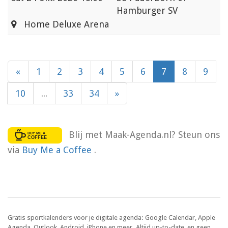
Hamburger SV
Home Deluxe Arena
«
1
2
3
4
5
6
7
8
9
10
...
33
34
»
Blij met Maak-Agenda.nl? Steun ons
via
Buy Me a Coffee
.
Gratis sportkalenders voor je digitale agenda: Google Calendar, Apple
Agenda, Outlook, Android, iPhone en meer. Altijd up-to-date, en geen