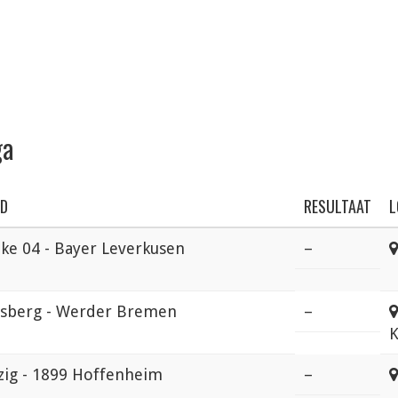
ga
JD
RESULTAAT
L
lke 04 - Bayer Leverkusen
–
rsberg - Werder Bremen
–
K
zig - 1899 Hoffenheim
–