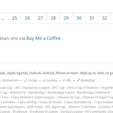
...
25
26
27
28
29
30
31
32
teun ons via
Buy Me a Coffee
.
ndar, Apple Agenda, Outlook, Android, iPhone en meer. Altijd up-to-date, en g
 Wielrennen
—
🏏 Cricket
—
🏑 Hockey
—
🏈 NFL
—
🏀 Basketbal
sian Cup
-
AFC Champions League
-
AFC Cup
-
Africa Cup of Nations
-
Argenti
r Cup
-
Botola Pro
-
Bundesliga
-
Bundesliga Frauen
-
Bundesliga Österreich
-
e Two
-
China Women's Super League
-
Chinese FA Cup
-
Chinese FA Super Cu
 Colombia
-
Copa del Rey
-
Copa do Brasil
-
Copa Libertadores
-
Copa Sudam
nish Superligaen
-
DFB-Pokal
-
DFL-Supercup
-
Division 1 Féminine
-
Ecuador P
 League
-
Eredivisie
-
Eredivisie Vrouwen
-
Europa League
-
FA Community Shie