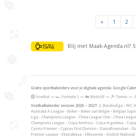
«
1
2
Blij met Maak-Agenda.nl? S
Gratis sportkalenders voor je digitale agenda: Google Cale
V
oetbal
—
🏎️ Formula 1
—
🏍 MotoGP
—
🎾 Tennis
—

Voetbalkalender seizoen 2026 – 2027:
2. Bundesliga
-
AFC A
Australia A-League
-
Beker
-
Beker van België
-
Belgian Supe
Liga
-
Champions League
-
China League One
-
China Leagu
Champions League
-
Copa América
-
Copa Argentina
-
Copa
Cymru Premier
-
Cyprus First Division
-
Damallsvenskan
-
Da
Premier League
-
Ekstraklasa
-
Eliteserien
-
English National