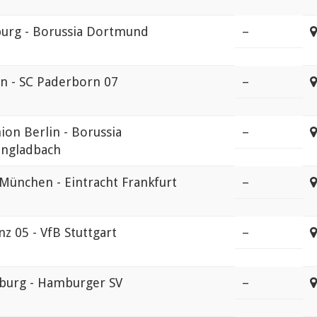
burg - Borussia Dortmund
–
ln - SC Paderborn 07
–
ion Berlin - Borussia
–
ngladbach
München - Eintracht Frankfurt
–
z 05 - VfB Stuttgart
–
burg - Hamburger SV
–