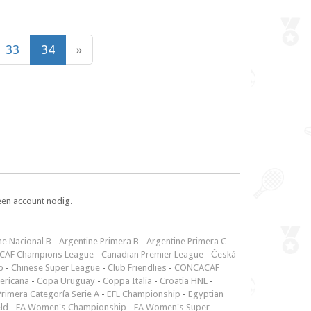
33
34
»
een account nodig.
ne Nacional B
-
Argentine Primera B
-
Argentine Primera C
-
CAF Champions League
-
Canadian Premier League
-
Česká
p
-
Chinese Super League
-
Club Friendlies
-
CONCACAF
ericana
-
Copa Uruguay
-
Coppa Italia
-
Croatia HNL
-
rimera Categoría Serie A
-
EFL Championship
-
Egyptian
ld
-
FA Women's Championship
-
FA Women's Super