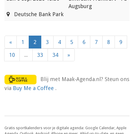
Augsburg
Deutsche Bank Park
«
1
2
3
4
5
6
7
8
9
10
...
33
34
»
Blij met Maak-Agenda.nl? Steun ons
via
Buy Me a Coffee
.
Gratis sportkalenders voor je digitale agenda: Google Calendar, Apple
Agenda, Outlook, Android, iPhone en meer. Altijd up-to-date, en geen