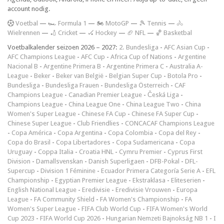
account nodig.
V
oetbal
—
🏎️ Formula 1
—
🏍 MotoGP
—
🎾 Tennis
—
🚴
Wielrennen
—
🏏 Cricket
—
🏑 Hockey
—
🏈 NFL
—
🏀 Basketbal
Voetbalkalender seizoen 2026 – 2027:
2. Bundesliga
-
AFC Asian Cup
-
AFC Champions League
-
AFC Cup
-
Africa Cup of Nations
-
Argentine
Nacional B
-
Argentine Primera B
-
Argentine Primera C
-
Australia A-
League
-
Beker
-
Beker van België
-
Belgian Super Cup
-
Botola Pro
-
Bundesliga
-
Bundesliga Frauen
-
Bundesliga Österreich
-
CAF
Champions League
-
Canadian Premier League
-
Česká Liga
-
Champions League
-
China League One
-
China League Two
-
China
Women's Super League
-
Chinese FA Cup
-
Chinese FA Super Cup
-
Chinese Super League
-
Club Friendlies
-
CONCACAF Champions League
-
Copa América
-
Copa Argentina
-
Copa Colombia
-
Copa del Rey
-
Copa do Brasil
-
Copa Libertadores
-
Copa Sudamericana
-
Copa
Uruguay
-
Coppa Italia
-
Croatia HNL
-
Cymru Premier
-
Cyprus First
Division
-
Damallsvenskan
-
Danish Superligaen
-
DFB-Pokal
-
DFL-
Supercup
-
Division 1 Féminine
-
Ecuador Primera Categoría Serie A
-
EFL
Championship
-
Egyptian Premier League
-
Ekstraklasa
-
Eliteserien
-
English National League
-
Eredivisie
-
Eredivisie Vrouwen
-
Europa
League
-
FA Community Shield
-
FA Women's Championship
-
FA
Women's Super League
-
FIFA Club World Cup
-
FIFA Women's World
Cup 2023
-
FIFA World Cup 2026
-
Hungarian Nemzeti Bajnokság NB 1
-
I