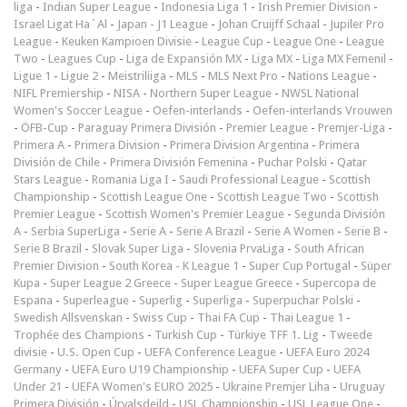
liga
-
Indian Super League
-
Indonesia Liga 1
-
Irish Premier Division
-
Israel Ligat Ha`Al
-
Japan - J1 League
-
Johan Cruijff Schaal
-
Jupiler Pro
League
-
Keuken Kampioen Divisie
-
League Cup
-
League One
-
League
Two
-
Leagues Cup
-
Liga de Expansión MX
-
Liga MX
-
Liga MX Femenil
-
Ligue 1
-
Ligue 2
-
Meistriliiga
-
MLS
-
MLS Next Pro
-
Nations League
-
NIFL Premiership
-
NISA
-
Northern Super League
-
NWSL National
Women's Soccer League
-
Oefen-interlands
-
Oefen-interlands Vrouwen
-
ÖFB-Cup
-
Paraguay Primera División
-
Premier League
-
Premjer-Liga
-
Primera A
-
Primera Division
-
Primera Division Argentina
-
Primera
División de Chile
-
Primera División Femenina
-
Puchar Polski
-
Qatar
Stars League
-
Romania Liga I
-
Saudi Professional League
-
Scottish
Championship
-
Scottish League One
-
Scottish League Two
-
Scottish
Premier League
-
Scottish Women's Premier League
-
Segunda División
A
-
Serbia SuperLiga
-
Serie A
-
Serie A Brazil
-
Serie A Women
-
Serie B
-
Serie B Brazil
-
Slovak Super Liga
-
Slovenia PrvaLiga
-
South African
Premier Division
-
South Korea - K League 1
-
Super Cup Portugal
-
Süper
Kupa
-
Super League 2 Greece
-
Super League Greece
-
Supercopa de
Espana
-
Superleague
-
Superlig
-
Superliga
-
Superpuchar Polski
-
Swedish Allsvenskan
-
Swiss Cup
-
Thai FA Cup
-
Thai League 1
-
Trophée des Champions
-
Turkish Cup
-
Türkiye TFF 1. Lig
-
Tweede
divisie
-
U.S. Open Cup
-
UEFA Conference League
-
UEFA Euro 2024
Germany
-
UEFA Euro U19 Championship
-
UEFA Super Cup
-
UEFA
Under 21
-
UEFA Women's EURO 2025
-
Ukraine Premjer Liha
-
Uruguay
Primera División
-
Úrvalsdeild
-
USL Championship
-
USL League One
-