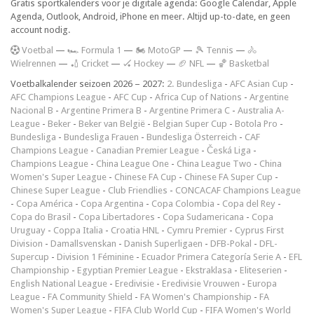
Gratis sportkalenders voor je digitale agenda: Google Calendar, Apple
Agenda, Outlook, Android, iPhone en meer. Altijd up-to-date, en geen
account nodig.
V
oetbal
—
🏎️ Formula 1
—
🏍 MotoGP
—
🎾 Tennis
—
🚴
Wielrennen
—
🏏 Cricket
—
🏑 Hockey
—
🏈 NFL
—
🏀 Basketbal
Voetbalkalender seizoen 2026 – 2027:
2. Bundesliga
-
AFC Asian Cup
-
AFC Champions League
-
AFC Cup
-
Africa Cup of Nations
-
Argentine
Nacional B
-
Argentine Primera B
-
Argentine Primera C
-
Australia A-
League
-
Beker
-
Beker van België
-
Belgian Super Cup
-
Botola Pro
-
Bundesliga
-
Bundesliga Frauen
-
Bundesliga Österreich
-
CAF
Champions League
-
Canadian Premier League
-
Česká Liga
-
Champions League
-
China League One
-
China League Two
-
China
Women's Super League
-
Chinese FA Cup
-
Chinese FA Super Cup
-
Chinese Super League
-
Club Friendlies
-
CONCACAF Champions League
-
Copa América
-
Copa Argentina
-
Copa Colombia
-
Copa del Rey
-
Copa do Brasil
-
Copa Libertadores
-
Copa Sudamericana
-
Copa
Uruguay
-
Coppa Italia
-
Croatia HNL
-
Cymru Premier
-
Cyprus First
Division
-
Damallsvenskan
-
Danish Superligaen
-
DFB-Pokal
-
DFL-
Supercup
-
Division 1 Féminine
-
Ecuador Primera Categoría Serie A
-
EFL
Championship
-
Egyptian Premier League
-
Ekstraklasa
-
Eliteserien
-
English National League
-
Eredivisie
-
Eredivisie Vrouwen
-
Europa
League
-
FA Community Shield
-
FA Women's Championship
-
FA
Women's Super League
-
FIFA Club World Cup
-
FIFA Women's World