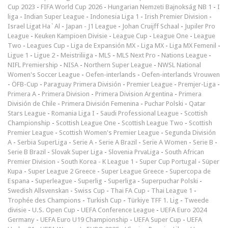
Cup 2023
-
FIFA World Cup 2026
-
Hungarian Nemzeti Bajnokság NB 1
-
I
liga
-
Indian Super League
-
Indonesia Liga 1
-
Irish Premier Division
-
Israel Ligat Ha`Al
-
Japan - J1 League
-
Johan Cruijff Schaal
-
Jupiler Pro
League
-
Keuken Kampioen Divisie
-
League Cup
-
League One
-
League
Two
-
Leagues Cup
-
Liga de Expansión MX
-
Liga MX
-
Liga MX Femenil
-
Ligue 1
-
Ligue 2
-
Meistriliiga
-
MLS
-
MLS Next Pro
-
Nations League
-
NIFL Premiership
-
NISA
-
Northern Super League
-
NWSL National
Women's Soccer League
-
Oefen-interlands
-
Oefen-interlands Vrouwen
-
ÖFB-Cup
-
Paraguay Primera División
-
Premier League
-
Premjer-Liga
-
Primera A
-
Primera Division
-
Primera Division Argentina
-
Primera
División de Chile
-
Primera División Femenina
-
Puchar Polski
-
Qatar
Stars League
-
Romania Liga I
-
Saudi Professional League
-
Scottish
Championship
-
Scottish League One
-
Scottish League Two
-
Scottish
Premier League
-
Scottish Women's Premier League
-
Segunda División
A
-
Serbia SuperLiga
-
Serie A
-
Serie A Brazil
-
Serie A Women
-
Serie B
-
Serie B Brazil
-
Slovak Super Liga
-
Slovenia PrvaLiga
-
South African
Premier Division
-
South Korea - K League 1
-
Super Cup Portugal
-
Süper
Kupa
-
Super League 2 Greece
-
Super League Greece
-
Supercopa de
Espana
-
Superleague
-
Superlig
-
Superliga
-
Superpuchar Polski
-
Swedish Allsvenskan
-
Swiss Cup
-
Thai FA Cup
-
Thai League 1
-
Trophée des Champions
-
Turkish Cup
-
Türkiye TFF 1. Lig
-
Tweede
divisie
-
U.S. Open Cup
-
UEFA Conference League
-
UEFA Euro 2024
Germany
-
UEFA Euro U19 Championship
-
UEFA Super Cup
-
UEFA