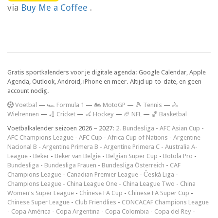
via
Buy Me a Coffee
.
Gratis sportkalenders voor je digitale agenda: Google Calendar, Apple
Agenda, Outlook, Android, iPhone en meer. Altijd up-to-date, en geen
account nodig.
V
oetbal
—
🏎️ Formula 1
—
🏍 MotoGP
—
🎾 Tennis
—
🚴
Wielrennen
—
🏏 Cricket
—
🏑 Hockey
—
🏈 NFL
—
🏀 Basketbal
Voetbalkalender seizoen 2026 – 2027:
2. Bundesliga
-
AFC Asian Cup
-
AFC Champions League
-
AFC Cup
-
Africa Cup of Nations
-
Argentine
Nacional B
-
Argentine Primera B
-
Argentine Primera C
-
Australia A-
League
-
Beker
-
Beker van België
-
Belgian Super Cup
-
Botola Pro
-
Bundesliga
-
Bundesliga Frauen
-
Bundesliga Österreich
-
CAF
Champions League
-
Canadian Premier League
-
Česká Liga
-
Champions League
-
China League One
-
China League Two
-
China
Women's Super League
-
Chinese FA Cup
-
Chinese FA Super Cup
-
Chinese Super League
-
Club Friendlies
-
CONCACAF Champions League
-
Copa América
-
Copa Argentina
-
Copa Colombia
-
Copa del Rey
-