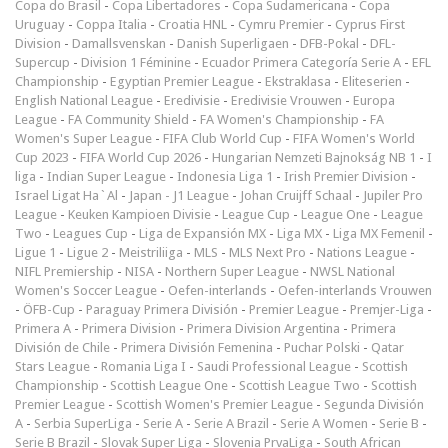
Copa do Brasil
-
Copa Libertadores
-
Copa Sudamericana
-
Copa
Uruguay
-
Coppa Italia
-
Croatia HNL
-
Cymru Premier
-
Cyprus First
Division
-
Damallsvenskan
-
Danish Superligaen
-
DFB-Pokal
-
DFL-
Supercup
-
Division 1 Féminine
-
Ecuador Primera Categoría Serie A
-
EFL
Championship
-
Egyptian Premier League
-
Ekstraklasa
-
Eliteserien
-
English National League
-
Eredivisie
-
Eredivisie Vrouwen
-
Europa
League
-
FA Community Shield
-
FA Women's Championship
-
FA
Women's Super League
-
FIFA Club World Cup
-
FIFA Women's World
Cup 2023
-
FIFA World Cup 2026
-
Hungarian Nemzeti Bajnokság NB 1
-
I
liga
-
Indian Super League
-
Indonesia Liga 1
-
Irish Premier Division
-
Israel Ligat Ha`Al
-
Japan - J1 League
-
Johan Cruijff Schaal
-
Jupiler Pro
League
-
Keuken Kampioen Divisie
-
League Cup
-
League One
-
League
Two
-
Leagues Cup
-
Liga de Expansión MX
-
Liga MX
-
Liga MX Femenil
-
Ligue 1
-
Ligue 2
-
Meistriliiga
-
MLS
-
MLS Next Pro
-
Nations League
-
NIFL Premiership
-
NISA
-
Northern Super League
-
NWSL National
Women's Soccer League
-
Oefen-interlands
-
Oefen-interlands Vrouwen
-
ÖFB-Cup
-
Paraguay Primera División
-
Premier League
-
Premjer-Liga
-
Primera A
-
Primera Division
-
Primera Division Argentina
-
Primera
División de Chile
-
Primera División Femenina
-
Puchar Polski
-
Qatar
Stars League
-
Romania Liga I
-
Saudi Professional League
-
Scottish
Championship
-
Scottish League One
-
Scottish League Two
-
Scottish
Premier League
-
Scottish Women's Premier League
-
Segunda División
A
-
Serbia SuperLiga
-
Serie A
-
Serie A Brazil
-
Serie A Women
-
Serie B
-
Serie B Brazil
-
Slovak Super Liga
-
Slovenia PrvaLiga
-
South African