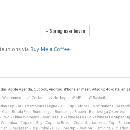
Spring naar boven
teun ons via
Buy Me a Coffee
.
ndar, Apple Agenda, Outlook, Android, iPhone en meer. Altijd up-to-date, en g
 Wielrennen
—
🏏 Cricket
—
🏑 Hockey
—
🏈 NFL
—
🏀 Basketbal
sian Cup
-
AFC Champions League
-
AFC Cup
-
Africa Cup of Nations
-
Argenti
r Cup
-
Botola Pro
-
Bundesliga
-
Bundesliga Frauen
-
Bundesliga Österreich
-
e Two
-
China Women's Super League
-
Chinese FA Cup
-
Chinese FA Super Cu
 Colombia
-
Copa del Rey
-
Copa do Brasil
-
Copa Libertadores
-
Copa Sudam
nish Superligaen
-
DFB-Pokal
-
DFL-Supercup
-
Division 1 Féminine
-
Ecuador P