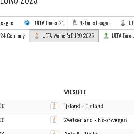
League
UEFA Under 21
Nations League
UE
024 Germany
UEFA Women's EURO 2025
UEFA Euro 
WEDSTRIJD
:00
IJsland - Finland
:00
Zwitserland - Noorwegen