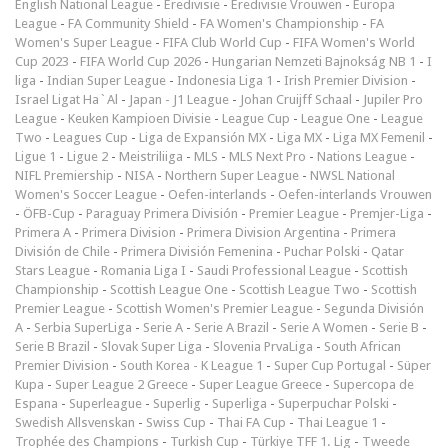
English National League
-
Eredivisie
-
Eredivisie Vrouwen
-
Europa
League
-
FA Community Shield
-
FA Women's Championship
-
FA
Women's Super League
-
FIFA Club World Cup
-
FIFA Women's World
Cup 2023
-
FIFA World Cup 2026
-
Hungarian Nemzeti Bajnokság NB 1
-
I
liga
-
Indian Super League
-
Indonesia Liga 1
-
Irish Premier Division
-
Israel Ligat Ha`Al
-
Japan - J1 League
-
Johan Cruijff Schaal
-
Jupiler Pro
League
-
Keuken Kampioen Divisie
-
League Cup
-
League One
-
League
Two
-
Leagues Cup
-
Liga de Expansión MX
-
Liga MX
-
Liga MX Femenil
-
Ligue 1
-
Ligue 2
-
Meistriliiga
-
MLS
-
MLS Next Pro
-
Nations League
-
NIFL Premiership
-
NISA
-
Northern Super League
-
NWSL National
Women's Soccer League
-
Oefen-interlands
-
Oefen-interlands Vrouwen
-
ÖFB-Cup
-
Paraguay Primera División
-
Premier League
-
Premjer-Liga
-
Primera A
-
Primera Division
-
Primera Division Argentina
-
Primera
División de Chile
-
Primera División Femenina
-
Puchar Polski
-
Qatar
Stars League
-
Romania Liga I
-
Saudi Professional League
-
Scottish
Championship
-
Scottish League One
-
Scottish League Two
-
Scottish
Premier League
-
Scottish Women's Premier League
-
Segunda División
A
-
Serbia SuperLiga
-
Serie A
-
Serie A Brazil
-
Serie A Women
-
Serie B
-
Serie B Brazil
-
Slovak Super Liga
-
Slovenia PrvaLiga
-
South African
Premier Division
-
South Korea - K League 1
-
Super Cup Portugal
-
Süper
Kupa
-
Super League 2 Greece
-
Super League Greece
-
Supercopa de
Espana
-
Superleague
-
Superlig
-
Superliga
-
Superpuchar Polski
-
Swedish Allsvenskan
-
Swiss Cup
-
Thai FA Cup
-
Thai League 1
-
Trophée des Champions
-
Turkish Cup
-
Türkiye TFF 1. Lig
-
Tweede