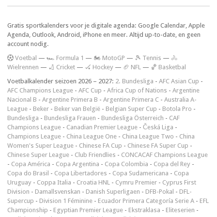
Gratis sportkalenders voor je digitale agenda: Google Calendar, Apple
Agenda, Outlook, Android, iPhone en meer. Altijd up-to-date, en geen
account nodig.
V
oetbal
—
🏎️ Formula 1
—
🏍 MotoGP
—
🎾 Tennis
—
🚴
Wielrennen
—
🏏 Cricket
—
🏑 Hockey
—
🏈 NFL
—
🏀 Basketbal
Voetbalkalender seizoen 2026 – 2027:
2. Bundesliga
-
AFC Asian Cup
-
AFC Champions League
-
AFC Cup
-
Africa Cup of Nations
-
Argentine
Nacional B
-
Argentine Primera B
-
Argentine Primera C
-
Australia A-
League
-
Beker
-
Beker van België
-
Belgian Super Cup
-
Botola Pro
-
Bundesliga
-
Bundesliga Frauen
-
Bundesliga Österreich
-
CAF
Champions League
-
Canadian Premier League
-
Česká Liga
-
Champions League
-
China League One
-
China League Two
-
China
Women's Super League
-
Chinese FA Cup
-
Chinese FA Super Cup
-
Chinese Super League
-
Club Friendlies
-
CONCACAF Champions League
-
Copa América
-
Copa Argentina
-
Copa Colombia
-
Copa del Rey
-
Copa do Brasil
-
Copa Libertadores
-
Copa Sudamericana
-
Copa
Uruguay
-
Coppa Italia
-
Croatia HNL
-
Cymru Premier
-
Cyprus First
Division
-
Damallsvenskan
-
Danish Superligaen
-
DFB-Pokal
-
DFL-
Supercup
-
Division 1 Féminine
-
Ecuador Primera Categoría Serie A
-
EFL
Championship
-
Egyptian Premier League
-
Ekstraklasa
-
Eliteserien
-